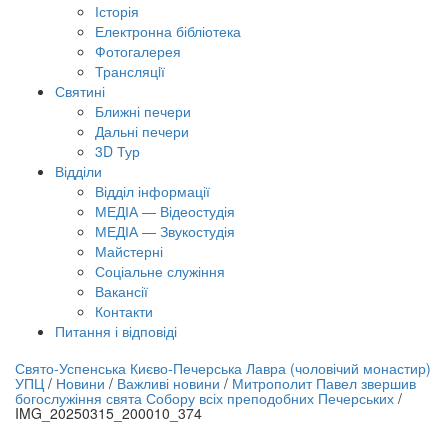
Історія
Електронна бібліотека
Фотогалерея
Трансляцiї
Святині
Ближні печери
Дальні печери
3D Тур
Відділи
Відділ інформації
МЕДІА — Відеостудія
МЕДІА — Звукостудія
Майстерні
Соціальне служіння
Вакансії
Контакти
Питання і відповіді
лайн трансляція |
12 вересня
Свято-Успенська Києво-Печерська Лавра (чоловічий монастир)
УПЦ
/
Новини
/
Важливі новини
/
Митрополит Павел звершив
азва трансляції
богослужіння свята Собору всіх преподобних Печерських
/
IMG_20250315_200010_374