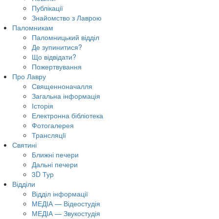
Публікації
Знайомство з Лаврою
Паломникам
Паломницький відділ
Де зупинитися?
Що відвідати?
Пожертвування
Про Лавру
Священноначалля
Загальна інформація
Історія
Електронна бібліотека
Фотогалерея
Трансляцiї
Святині
Ближні печери
Дальні печери
3D Тур
Відділи
Відділ інформації
МЕДІА — Відеостудія
МЕДІА — Звукостудія