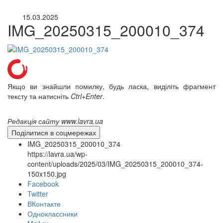
15.03.2025
IMG_20250315_200010_374
Якщо ви знайшли помилку, будь ласка, виділіть фрагмент
тексту та натисніть
Ctrl+Enter
.
Редакція сайту www.lavra.ua
Поділитися в соцмережах
IMG_20250315_200010_374
https://lavra.ua/wp-
content/uploads/2025/03/IMG_20250315_200010_374-
150x150.jpg
Facebook
Twitter
ВКонтакте
онлайн трансляції
Веб-камери
Одноклассники
12 сентября 2015
Название трансляции