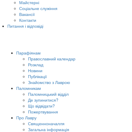
Майстерні
Соціальне служіння
Вакансії
Контакти
Питання і відповіді
Парафіянам
Православний календар
Розклад
Новини
Публікації
Знайомство з Лаврою
Паломникам
Паломницький відділ
Де зупинитися?
Що відвідати?
Пожертвування
Про Лавру
Священноначалля
Загальна інформація