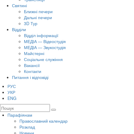
Святині
Ближні печери
Дальні печери
3D Тур
Відділи
Відділ інформації
МЕДІА — Відеостудія
МЕДІА — Звукостудія
Майстерні
Соціальне служіння
Вакансії
Контакти
Питання і відповіді
РУС
УКР
ENG
Парафіянам
Православний календар
Розклад
Новини