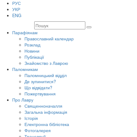
РУС
УКР
ENG
Парафіянам
Православний календар
Розклад
Новини
Публікації
Знайомство з Лаврою
Паломникам
Паломницький відділ
Де зупинитися?
Що відвідати?
Пожертвування
Про Лавру
Священноначалля
Загальна інформація
Історія
Електронна бібліотека
Фотогалерея
Трансляцiї