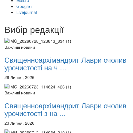
Mail.ru
12 сентября 2015
Название трансляции
Google+
12 сентября 2015
Название трансляции
Livejournal
12 сентября 2015
Название трансляции
12 сентября 2015
Название трансляции
Вибір редакції
12 сентября 2015
Название трансляции
12 сентября 2015
Название трансляции
12 сентября 2015
Название трансляции
Важливі новини
Перейти до архіву
Священноархімандрит Лаври очолив
урочистості на ч ...
28 Липня, 2026
Важливі новини
Священноархімандрит Лаври очолив
урочистості з на ...
23 Липня, 2026