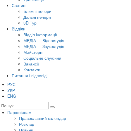
Святині
Ближні печери
Дальні печери
3D Тур
Відділи
Відділ інформації
МЕДІА — Відеостудія
МЕДІА — Звукостудія
Майстерні
Соціальне служіння
Вакансії
Контакти
Питання і відповіді
РУС
УКР
ENG
Парафіянам
Православний календар
Розклад
Новини