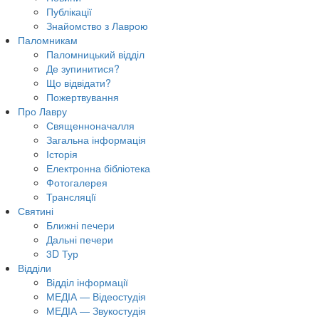
Публікації
Знайомство з Лаврою
Паломникам
Паломницький відділ
Де зупинитися?
Що відвідати?
Пожертвування
Про Лавру
Священноначалля
Загальна інформація
Історія
Електронна бібліотека
Фотогалерея
Трансляцiї
Святині
Ближні печери
Дальні печери
3D Тур
Відділи
Відділ інформації
МЕДІА — Відеостудія
МЕДІА — Звукостудія