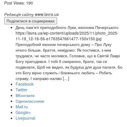
12 сентября 2015
Название трансляции
Post Views:
190
12 сентября 2015
Название трансляции
12 сентября 2015
Название трансляции
Редакція сайту www.lavra.ua
12 сентября 2015
Название трансляции
Поділитися в соцмережах
12 сентября 2015
Название трансляции
День пам’яті преподобного Луки, економа Печерського
12 сентября 2015
Название трансляции
https://lavra.ua/wp-content/uploads/2025/11/photo_2025-
12 сентября 2015
Название трансляции
11-19_12-18-56-e1763547661477-150x150.jpg
Преподобний економ печерського дому – Про Луку
Перейти до архіву
нічого більше, браття, невідомо: Як постився, з ким
трудився, чи часто молився, Головне, що в Святій Лаврі
Богу пригодився. І тобі б смиренно, брате, так ся
подвизати, Щоб не видно, як будуєш для душі палати. Бо
хто Богу вірно служить і ближнього любить – Робить
справу. І направо-наліво […]
Facebook
Twitter
ВКонтакте
Одноклассники
Mail.ru
Google+
Livejournal