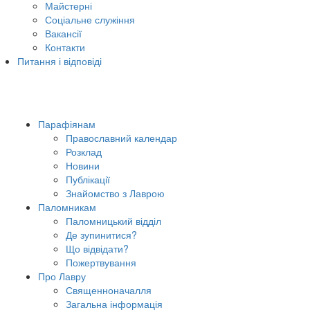
Майстерні
Соціальне служіння
Вакансії
Контакти
Питання і відповіді
Парафіянам
Православний календар
Розклад
Новини
Публікації
Знайомство з Лаврою
Паломникам
Паломницький відділ
Де зупинитися?
Що відвідати?
Пожертвування
Про Лавру
Священноначалля
Загальна інформація