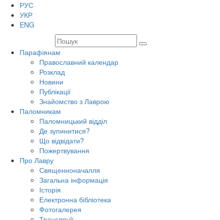
РУС
УКР
ENG
Парафіянам
Православний календар
Розклад
Новини
Публікації
Знайомство з Лаврою
Паломникам
Паломницький відділ
Де зупинитися?
Що відвідати?
Пожертвування
Про Лавру
Священноначалля
Загальна інформація
Історія
Електронна бібліотека
Фотогалерея
Трансляцiї