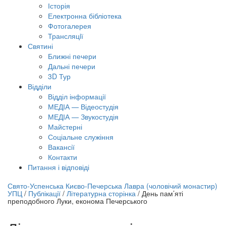
Історія
Електронна бібліотека
Фотогалерея
Трансляцiї
Святині
Ближні печери
Дальні печери
3D Тур
Відділи
Відділ інформації
МЕДІА — Відеостудія
МЕДІА — Звукостудія
Майстерні
Соціальне служіння
Вакансії
Контакти
Питання і відповіді
лайн трансляція |
12 вересня
Свято-Успенська Києво-Печерська Лавра (чоловічий монастир)
УПЦ
/
Публікації
/
Літературна сторінка
/
День пам’яті
азва трансляції
преподобного Луки, економа Печерського