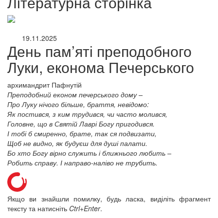
Літературна сторінка
19.11.2025
День пам’яті преподобного
Луки, економа Печерського
архимандрит Пафнутій
Преподобний економ печерського дому –
Про Луку нічого більше, браття, невідомо:
Як постився, з ким трудився, чи часто молився,
Головне, що в Святій Лаврі Богу пригодився.
І тобі б смиренно, брате, так ся подвизати,
Щоб не видно, як будуєш для душі палати.
Бо хто Богу вірно служить і ближнього любить –
Робить справу. І направо-наліво не трубить.
Якщо ви знайшли помилку, будь ласка, виділіть фрагмент
онлайн трансляції
Веб-камери
тексту та натисніть
Ctrl+Enter
.
12 сентября 2015
Название трансляции