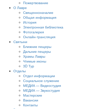
Пожертвование
О Лавре
Священноначалие
Общая информация
История
Электронная библиотека
Фотогалерея
Онлайн-трансляция
Святыни
Ближние пещеры
Дальние пещеры
Храмы Лавры
Чтимые иконы
3D Тур
Отделы
Отдел информации
Социальное служение
МЕДИА — Видеостудия
МЕДИА — Звукостудия
Мастерские
Вакансии
Контакты