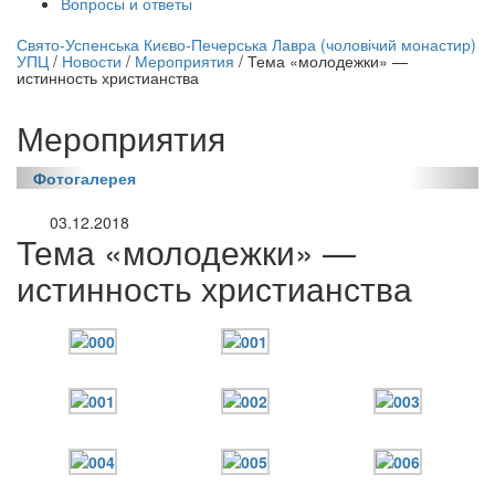
Вопросы и ответы
нлайн трансляция |
12 сентября
Свято-Успенська Києво-Печерська Лавра (чоловічий монастир)
УПЦ
/
Новости
/
Мероприятия
/
Тема «молодежки» —
Название трансляции
истинность христианства
Мероприятия
Фотогалерея
03.12.2018
Тема «молодежки» —
истинность христианства