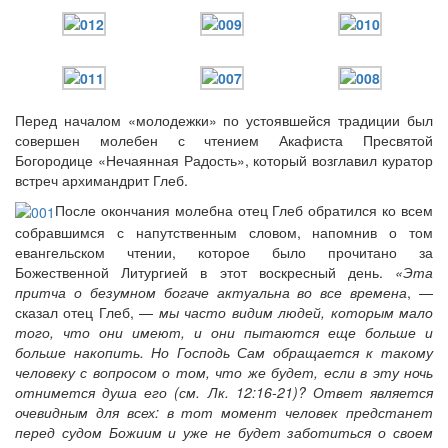
Онлайн трансляции
Веб-камеры
12 сентября 2015
Название трансляции
Перед началом «молодежки» по устоявшейся традиции был
12 сентября 2015
Название трансляции
совершен молебен с чтением Акафиста Пресвятой
12 сентября 2015
Название трансляции
Богородице «Нечаянная Радость», который возглавил куратор
12 сентября 2015
Название трансляции
встреч архимандрит Глеб.
12 сентября 2015
Название трансляции
12 сентября 2015
Название трансляции
После окончания молебна отец Глеб обратился ко всем
12 сентября 2015
Название трансляции
собравшимся с напутственным словом, напомнив о том
12 сентября 2015
Название трансляции
евангельском чтении, которое было прочитано за
Божественной Литургией в этот воскресный день.
«Эта
Перейти к архиву
притча о безумном богаче актуальна во все времена
, —
сказал отец Глеб, —
мы часто видим людей, которым мало
того, что они имеют, и они пытаются еще больше и
больше накопить. Но Господь Сам обращается к такому
человеку с вопросом о том, что же будет, если в эту ночь
отнимется душа его (см. Лк. 12:16-21)? Ответ является
очевидным для всех: в тот момент человек предстанет
перед судом Божиим и уже не будет заботиться о своем