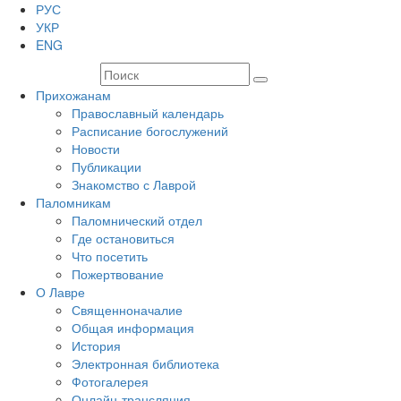
РУС
УКР
ENG
Прихожанам
Православный календарь
Расписание богослужений
Новости
Публикации
Знакомство с Лаврой
Паломникам
Паломнический отдел
Где остановиться
Что посетить
Пожертвование
О Лавре
Священноначалие
Общая информация
История
Электронная библиотека
Фотогалерея
Онлайн-трансляция