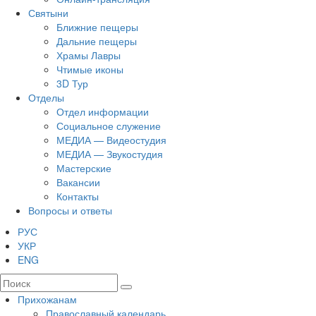
Святыни
Ближние пещеры
Дальние пещеры
Храмы Лавры
Чтимые иконы
3D Тур
Отделы
Отдел информации
Социальное служение
МЕДИА — Видеостудия
МЕДИА — Звукостудия
Мастерские
Вакансии
Контакты
Вопросы и ответы
РУС
УКР
ENG
Прихожанам
Православный календарь