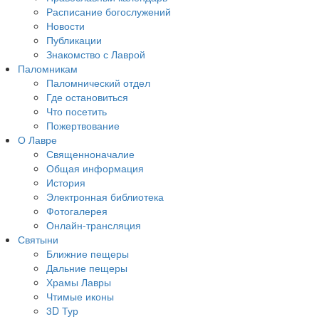
Расписание богослужений
Новости
Публикации
Знакомство с Лаврой
Паломникам
Паломнический отдел
Где остановиться
Что посетить
Пожертвование
О Лавре
Священноначалие
Общая информация
История
Электронная библиотека
Фотогалерея
Онлайн-трансляция
Святыни
Ближние пещеры
Дальние пещеры
Храмы Лавры
Чтимые иконы
3D Тур