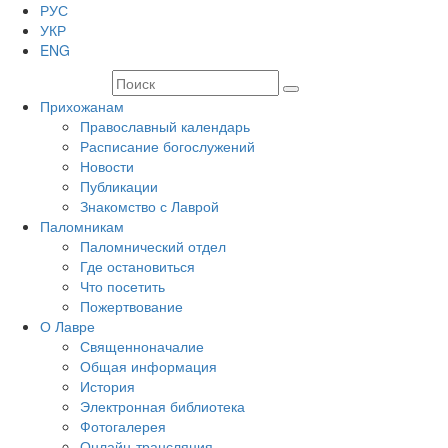
РУС
УКР
ENG
Прихожанам
Православный календарь
Расписание богослужений
Новости
Публикации
Знакомство с Лаврой
Паломникам
Паломнический отдел
Где остановиться
Что посетить
Пожертвование
О Лавре
Священноначалие
Общая информация
История
Электронная библиотека
Фотогалерея
Онлайн-трансляция