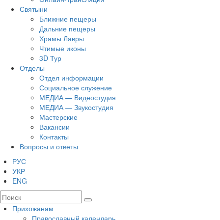
Святыни
Ближние пещеры
Дальние пещеры
Храмы Лавры
Чтимые иконы
3D Тур
Отделы
Отдел информации
Социальное служение
МЕДИА — Видеостудия
МЕДИА — Звукостудия
Мастерские
Вакансии
Контакты
Вопросы и ответы
РУС
УКР
ENG
Прихожанам
Православный календарь