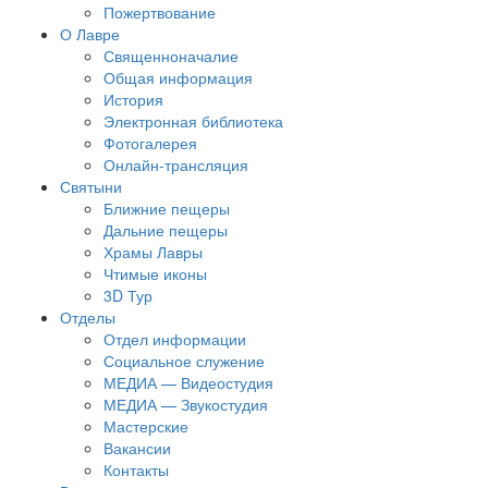
Пожертвование
О Лавре
Священноначалие
Общая информация
История
Электронная библиотека
Фотогалерея
Онлайн-трансляция
Святыни
Ближние пещеры
Дальние пещеры
Храмы Лавры
Чтимые иконы
3D Тур
Отделы
Отдел информации
Социальное служение
МЕДИА — Видеостудия
МЕДИА — Звукостудия
Мастерские
Вакансии
Контакты