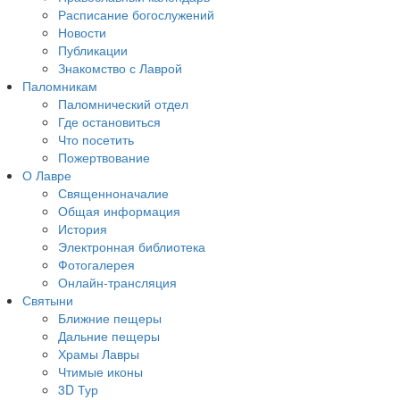
Расписание богослужений
Новости
Публикации
Знакомство с Лаврой
Паломникам
Паломнический отдел
Где остановиться
Что посетить
Пожертвование
О Лавре
Священноначалие
Общая информация
История
Электронная библиотека
Фотогалерея
Онлайн-трансляция
Святыни
Ближние пещеры
Дальние пещеры
Храмы Лавры
Чтимые иконы
3D Тур