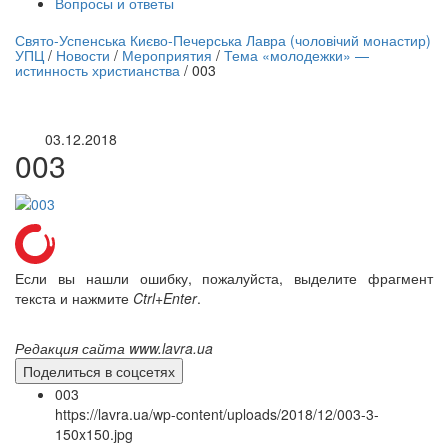
Вопросы и ответы
нлайн трансляция |
12 сентября
Свято-Успенська Києво-Печерська Лавра (чоловічий монастир)
УПЦ
/
Новости
/
Мероприятия
/
Тема «молодежки» —
Название трансляции
истинность христианства
/
003
03.12.2018
003
Если вы нашли ошибку, пожалуйста, выделите фрагмент
текста и нажмите
Ctrl+Enter
.
Редакция сайта www.lavra.ua
Поделиться в соцсетях
003
https://lavra.ua/wp-content/uploads/2018/12/003-3-
150x150.jpg