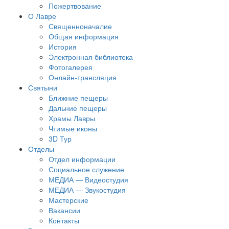
Пожертвование
О Лавре
Священноначалие
Общая информация
История
Электронная библиотека
Фотогалерея
Онлайн-трансляция
Святыни
Ближние пещеры
Дальние пещеры
Храмы Лавры
Чтимые иконы
3D Тур
Отделы
Отдел информации
Социальное служение
МЕДИА — Видеостудия
МЕДИА — Звукостудия
Мастерские
Вакансии
Контакты