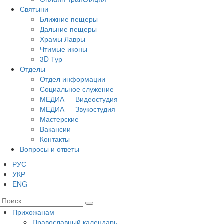
Святыни
Ближние пещеры
Дальние пещеры
Храмы Лавры
Чтимые иконы
3D Тур
Отделы
Отдел информации
Социальное служение
МЕДИА — Видеостудия
МЕДИА — Звукостудия
Мастерские
Вакансии
Контакты
Вопросы и ответы
РУС
УКР
ENG
Прихожанам
Православный календарь