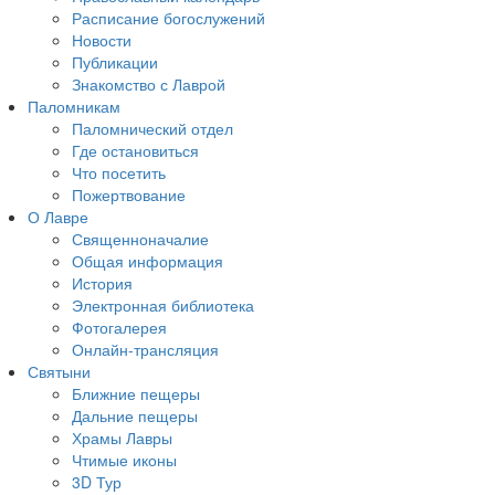
Расписание богослужений
Новости
Публикации
Знакомство с Лаврой
Паломникам
Паломнический отдел
Где остановиться
Что посетить
Пожертвование
О Лавре
Священноначалие
Общая информация
История
Электронная библиотека
Фотогалерея
Онлайн-трансляция
Святыни
Ближние пещеры
Дальние пещеры
Храмы Лавры
Чтимые иконы
3D Тур