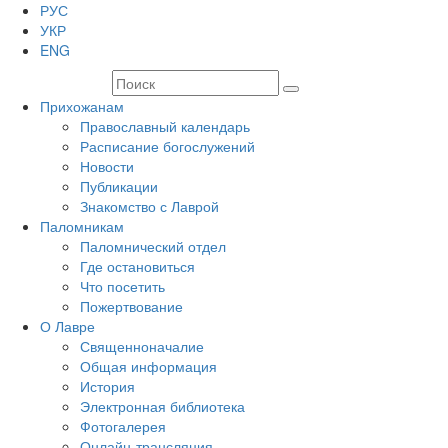
РУС
УКР
ENG
Прихожанам
Православный календарь
Расписание богослужений
Новости
Публикации
Знакомство с Лаврой
Паломникам
Паломнический отдел
Где остановиться
Что посетить
Пожертвование
О Лавре
Священноначалие
Общая информация
История
Электронная библиотека
Фотогалерея
Онлайн-трансляция