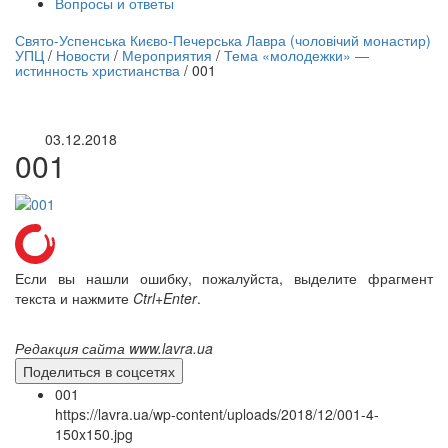
Вопросы и ответы
нлайн трансляция |
12 сентября
Свято-Успенська Києво-Печерська Лавра (чоловічий монастир)
УПЦ
/
Новости
/
Мероприятия
/
Тема «молодежки» —
Название трансляции
истинность христианства
/
001
03.12.2018
001
Если вы нашли ошибку, пожалуйста, выделите фрагмент
текста и нажмите
Ctrl+Enter
.
Редакция сайта www.lavra.ua
Поделиться в соцсетях
001
https://lavra.ua/wp-content/uploads/2018/12/001-4-
150x150.jpg