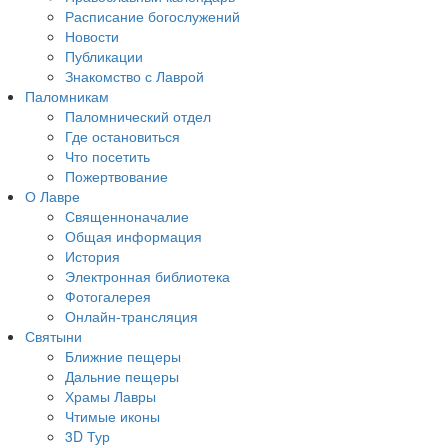
Расписание богослужений
Новости
Публикации
Знакомство с Лаврой
Паломникам
Паломнический отдел
Где остановиться
Что посетить
Пожертвование
О Лавре
Священноначалие
Общая информация
История
Электронная библиотека
Фотогалерея
Онлайн-трансляция
Святыни
Ближние пещеры
Дальние пещеры
Храмы Лавры
Чтимые иконы
3D Тур