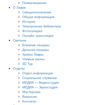
Пожертвование
О Лавре
Священноначалие
Общая информация
История
Электронная библиотека
Фотогалерея
Онлайн-трансляция
Святыни
Ближние пещеры
Дальние пещеры
Храмы Лавры
Чтимые иконы
3D Тур
Отделы
Отдел информации
Социальное служение
МЕДИА — Видеостудия
МЕДИА — Звукостудия
Мастерские
Вакансии
Контакты