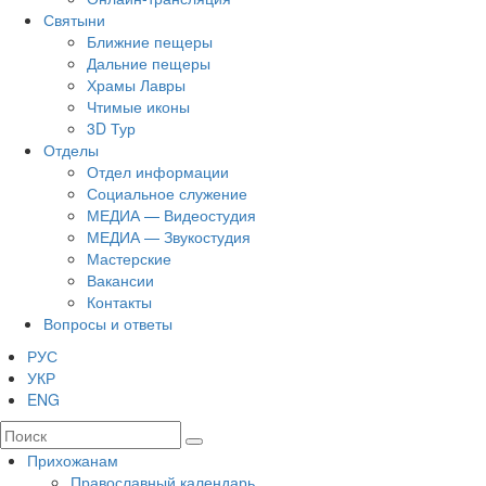
Святыни
Ближние пещеры
Дальние пещеры
Храмы Лавры
Чтимые иконы
3D Тур
Отделы
Отдел информации
Социальное служение
МЕДИА — Видеостудия
МЕДИА — Звукостудия
Мастерские
Вакансии
Контакты
Вопросы и ответы
РУС
УКР
ENG
Прихожанам
Православный календарь