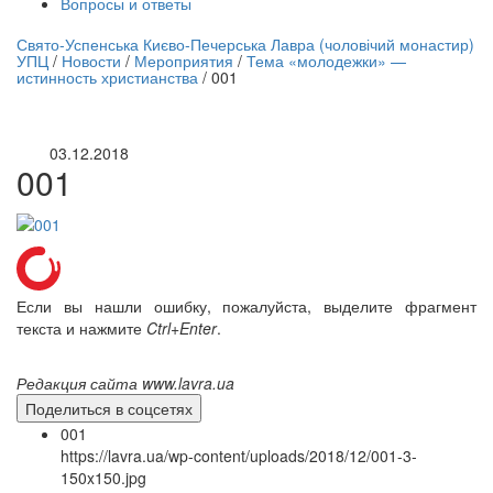
Вопросы и ответы
нлайн трансляция |
12 сентября
Свято-Успенська Києво-Печерська Лавра (чоловічий монастир)
УПЦ
/
Новости
/
Мероприятия
/
Тема «молодежки» —
Название трансляции
истинность христианства
/
001
03.12.2018
001
Если вы нашли ошибку, пожалуйста, выделите фрагмент
текста и нажмите
Ctrl+Enter
.
Редакция сайта www.lavra.ua
Поделиться в соцсетях
001
https://lavra.ua/wp-content/uploads/2018/12/001-3-
150x150.jpg