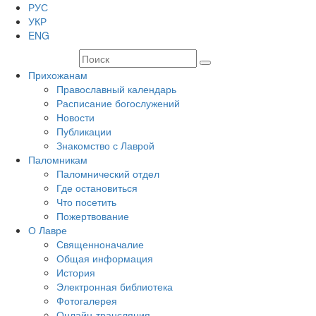
РУС
УКР
ENG
Прихожанам
Православный календарь
Расписание богослужений
Новости
Публикации
Знакомство с Лаврой
Паломникам
Паломнический отдел
Где остановиться
Что посетить
Пожертвование
О Лавре
Священноначалие
Общая информация
История
Электронная библиотека
Фотогалерея
Онлайн-трансляция