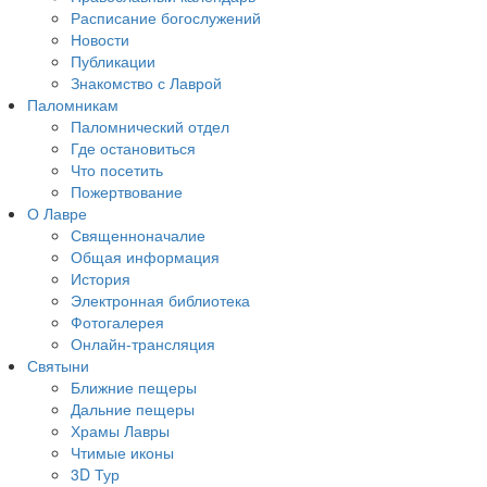
Расписание богослужений
Новости
Публикации
Знакомство с Лаврой
Паломникам
Паломнический отдел
Где остановиться
Что посетить
Пожертвование
О Лавре
Священноначалие
Общая информация
История
Электронная библиотека
Фотогалерея
Онлайн-трансляция
Святыни
Ближние пещеры
Дальние пещеры
Храмы Лавры
Чтимые иконы
3D Тур