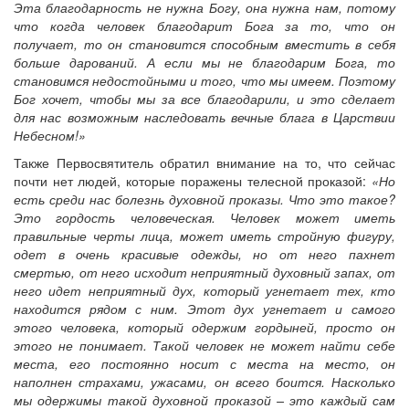
Эта благодарность не нужна Богу, она нужна нам, потому
что когда человек благодарит Бога за то, что он
получает, то он становится способным вместить в себя
больше дарований. А если мы не благодарим Бога, то
становимся недостойными и того, что мы имеем. Поэтому
Бог хочет, чтобы мы за все благодарили, и это сделает
для нас возможным наследовать вечные блага в Царствии
Небесном!»
Также Первосвятитель обратил внимание на то, что сейчас
почти нет людей, которые поражены телесной проказой:
«Но
есть среди нас болезнь духовной проказы. Что это такое?
Это гордость человеческая. Человек может иметь
правильные черты лица, может иметь стройную фигуру,
одет в очень красивые одежды, но от него пахнет
смертью, от него исходит неприятный духовный запах, от
него идет неприятный дух, который угнетает тех, кто
находится рядом с ним. Этот дух угнетает и самого
этого человека, который одержим гордыней, просто он
этого не понимает. Такой человек не может найти себе
места, его постоянно носит с места на место, он
наполнен страхами, ужасами, он всего боится. Насколько
мы одержимы такой духовной проказой – это каждый сам