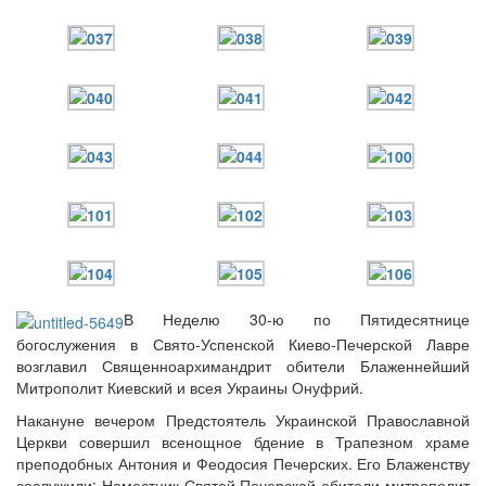
В Неделю 30-ю по Пятидесятнице
богослужения в Свято-Успенской Киево-Печерской Лавре
возглавил Священноархимандрит обители Блаженнейший
Митрополит Киевский и всея Украины Онуфрий.
Накануне вечером Предстоятель Украинской Православной
Церкви совершил всенощное бдение в Трапезном храме
преподобных Антония и Феодосия Печерских. Его Блаженству
сослужили: Наместник Святой Печерской обители митрополит