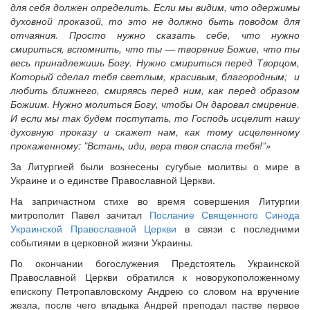
для себя должен определить. Если мы видим, что одержимы
духовной проказой, то это не должно быть поводом для
отчаяния. Просто нужно сказать себе, что нужно
смириться, вспомнить, что ты — творение Божие, что ты
весь принадлежишь Богу. Нужно смириться перед Творцом,
Который сделал тебя светлым, красивым, благородным; и
любить ближнего, смиряясь перед ним, как перед образом
Божиим. Нужно молиться Богу, чтобы Он даровал смирение.
И если мы так будем поступать, то Господь исцелит нашу
духовную проказу и скажет нам, как тому исцеленному
прокаженному: ”Встань, иди, вера твоя спасла тебя!”»
За Литургией были вознесены сугубые молитвы о мире в
Украине и о единстве Православной Церкви.
На запричастном стихе во время совершения Литургии
митрополит Павел зачитал
Послание Священного Синода
Украинской Православной Церкви
в связи с последними
событиями в церковной жизни Украины.
По окончании богослужения Предстоятель Украинской
Православной Церкви обратился к новорукоположенному
епископу Петропавловскому Андрею со словом на вручение
жезла, после чего владыка Андрей преподал пастве первое