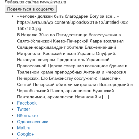
Редакция сайта www.lavra.ua
Поделиться в соцсетях
«Человек должен быть благодарен Богу за все…»
https://lavra.ua/wp-content/uploads/2018/12/untitled-002-
150x150.jpg
В Неделю 30-ю по Пятидесятнице богослужения в
Свято-Успенской Киево-Печерской Лавре возглавил
Священноархимандрит обители Блаженнейший
Митрополит Киевский и всея Украины Онуфрий.
Накануне вечером Предстоятель Украинской
Православной Церкви совершил всенощное бдение в
Трапезном храме преподобных Антония и Феодосия
Печерских. Его Блаженству сослужили: Наместник
Святой Печерской обители митрополит Вышгородский и
Чернобыльский Павел, архиепископ Бучанский
Пантелеимон, архиепископ Нежинский и […]
Facebook
Twitter
ВКонтакте
Одноклассники
Mail.ru
Google+