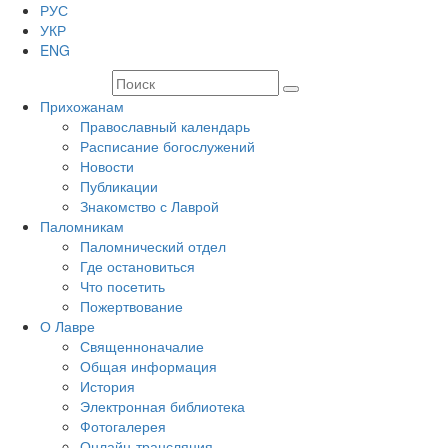
РУС
УКР
ENG
Прихожанам
Православный календарь
Расписание богослужений
Новости
Публикации
Знакомство с Лаврой
Паломникам
Паломнический отдел
Где остановиться
Что посетить
Пожертвование
О Лавре
Священноначалие
Общая информация
История
Электронная библиотека
Фотогалерея
Онлайн-трансляция