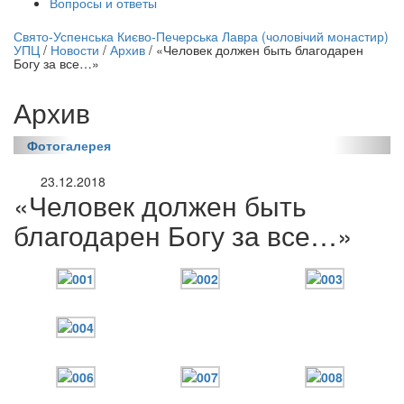
Вопросы и ответы
нлайн трансляция |
12 сентября
Свято-Успенська Києво-Печерська Лавра (чоловічий монастир)
УПЦ
/
Новости
/
Архив
/
«Человек должен быть благодарен
Название трансляции
Богу за все…»
Архив
Фотогалерея
23.12.2018
«Человек должен быть
благодарен Богу за все…»