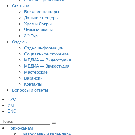
Святыни
Ближние пещеры
Дальние пещеры
Храмы Лавры
Чтимые иконы
3D Тур
Отделы
Отдел информации
Социальное служение
МЕДИА — Видеостудия
МЕДИА — Звукостудия
Мастерские
Вакансии
Контакты
Вопросы и ответы
РУС
УКР
ENG
Прихожанам
Православный календарь