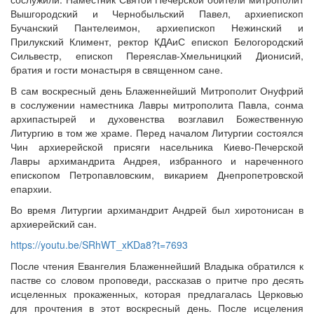
Вышгородский и Чернобыльский Павел, архиепископ
Бучанский Пантелеимон, архиепископ Нежинский и
Прилукский Климент, ректор КДАиС епископ Белогородский
Сильвестр, епископ Переяслав-Хмельницкий Дионисий,
братия и гости монастыря в священном сане.
В сам воскресный день Блаженнейший Митрополит Онуфрий
в сослужении наместника Лавры митрополита Павла, сонма
архипастырей и духовенства возглавил Божественную
Литургию в том же храме. Перед началом Литургии состоялся
Чин архиерейской присяги насельника Киево-Печерской
Лавры архимандрита Андрея, избранного и нареченного
епископом Петропавловским, викарием Днепропетровской
епархии.
Во время Литургии архимандрит Андрей был хиротонисан в
архиерейский сан.
https://youtu.be/SRhWT_xKDa8?t=7693
После чтения Евангелия Блаженнейший Владыка обратился к
пастве со словом проповеди, рассказав о притче про десять
исцеленных прокаженных, которая предлагалась Церковью
для прочтения в этот воскресный день. После исцеления