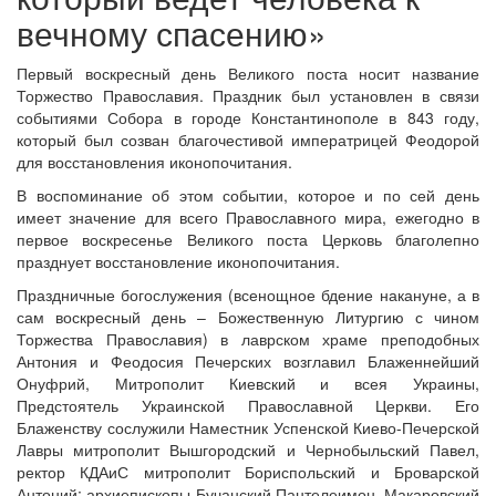
вечному спасению»
Первый воскресный день Великого поста носит название
Торжество Православия. Праздник был установлен в связи
событиями Собора в городе Константинополе в 843 году,
который был созван благочестивой императрицей Феодорой
для восстановления иконопочитания.
В воспоминание об этом событии, которое и по сей день
имеет значение для всего Православного мира, ежегодно в
первое воскресенье Великого поста Церковь благолепно
Онлайн трансляции
Веб-камеры
празднует восстановление иконопочитания.
12 сентября 2015
Название трансляции
Праздничные богослужения (всенощное бдение накануне, а в
12 сентября 2015
Название трансляции
сам воскресный день – Божественную Литургию с чином
12 сентября 2015
Название трансляции
Торжества Православия) в лаврском храме преподобных
12 сентября 2015
Название трансляции
Антония и Феодосия Печерских возглавил Блаженнейший
12 сентября 2015
Название трансляции
Онуфрий, Митрополит Киевский и всея Украины,
12 сентября 2015
Название трансляции
Предстоятель Украинской Православной Церкви. Его
12 сентября 2015
Название трансляции
Блаженству сослужили Наместник Успенской Киево-Печерской
12 сентября 2015
Название трансляции
Лавры митрополит Вышгородский и Чернобыльский Павел,
Перейти к архиву
ректор КДАиС митрополит Бориспольский и Броварской
Антоний; архиепископы Бучанский Пантелеимон, Макаровский