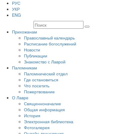
РУС
УКР
ENG
Прихожанам
Православный календарь
Расписание богослужений
Новости
Публикации
Знакомство с Лаврой
Паломникам
Паломнический отдел
Где остановиться
Что посетить
Пожертвование
О Лавре
Священноначалие
Общая информация
История
Электронная библиотека
Фотогалерея
Онлайн-трансляция