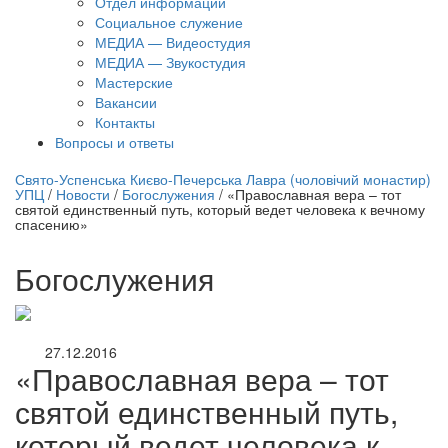
Отдел информации
Социальное служение
МЕДИА — Видеостудия
МЕДИА — Звукостудия
Мастерские
Вакансии
Контакты
Вопросы и ответы
нлайн трансляция |
12 сентября
Свято-Успенська Києво-Печерська Лавра (чоловічий монастир)
УПЦ
/
Новости
/
Богослужения
/
«Православная вера – тот
Название трансляции
святой единственный путь, который ведет человека к вечному
спасению»
Богослужения
27.12.2016
«Православная вера – тот
святой единственный путь,
который ведет человека к