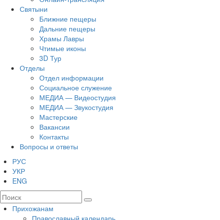
Святыни
Ближние пещеры
Дальние пещеры
Храмы Лавры
Чтимые иконы
3D Тур
Отделы
Отдел информации
Социальное служение
МЕДИА — Видеостудия
МЕДИА — Звукостудия
Мастерские
Вакансии
Контакты
Вопросы и ответы
РУС
УКР
ENG
Прихожанам
Православный календарь