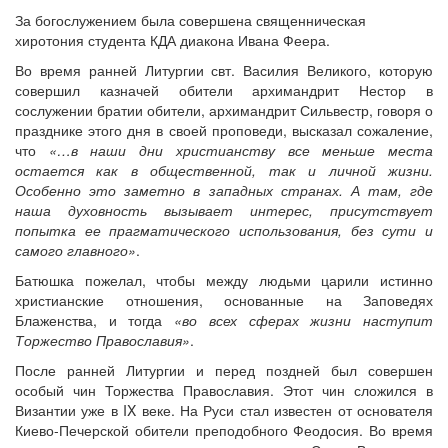
За богослужением была совершена священническая
хиротония студента КДА диакона Ивана Феера.
Во время ранней Литургии свт. Василия Великого, которую
совершил казначей обители архимандрит Нестор в
сослужении братии обители, архимандрит Сильвестр, говоря о
празднике этого дня в своей проповеди, высказал сожаление,
что
«…в наши дни христианству все меньше места
остается как в общественной, так и личной жизни.
Особенно это заметно в западных странах. А там, где
наша духовность вызывает интерес, присутствует
попытка ее прагматического использования, без сути и
самого главного»
.
Батюшка пожелал, чтобы между людьми царили истинно
христианские отношения, основанные на Заповедях
Блаженства, и тогда
«во всех сферах жизни наступит
Торжество Православия»
.
После ранней Литургии и перед поздней был совершен
особый чин Торжества Православия. Этот чин сложился в
Византии уже в IX веке. На Руси стал известен от основателя
Киево-Печерской обители преподобного Феодосия. Во время