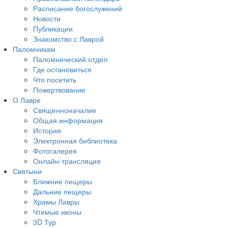
Расписание богослужений
Новости
Публикации
Знакомство с Лаврой
Паломникам
Паломнический отдел
Где остановиться
Что посетить
Пожертвование
О Лавре
Священноначалие
Общая информация
История
Электронная библиотека
Фотогалерея
Онлайн-трансляция
Святыни
Ближние пещеры
Дальние пещеры
Храмы Лавры
Чтимые иконы
3D Тур