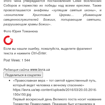
этого чина утверждаются постановления Семи Вселенских
Соборов и торжество их победы над всеми ересями. Также
провозглашаются анафемы
«хулящим святыя иконы»
, и
«гонителем Христовыя Церкви… убивающим
священнослужителей Божиих, попирающим святыни,
разрушающим храмы Божии»
.
Фото Юрия Томанюка
Если вы нашли ошибку, пожалуйста, выделите фрагмент
текста и нажмите
Ctrl+Enter
.
Post Views:
1 544
Редакция сайта www.lavra.ua
Поделиться в соцсетях
«Православная вера – тот святой единственный путь,
который ведет человека к вечному спасению»
https://lavra.ua/wp-content/uploads/2016/03/20.03.2016-
150x150.jpg
Первый воскресный день Великого поста носит название
Торжество Православия. Праздник был установлен в