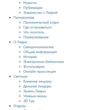
Новости
Публикации
Знакомство с Лаврой
Паломникам
Паломнический отдел
Где остановиться
Что посетить
Пожертвование
О Лавре
Священноначалие
Общая информация
История
Электронная библиотека
Фотогалерея
Онлайн-трансляция
Святыни
Ближние пещеры
Дальние пещеры
Храмы Лавры
Чтимые иконы
3D Тур
Отделы