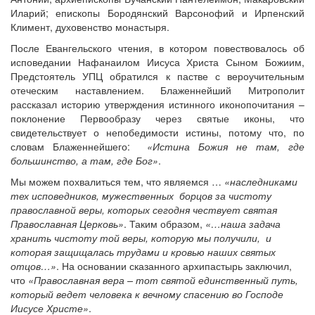
Иларий; епископы Бородянский Варсонофий и Ирпенский
Климент, духовенство монастыря.
После Евангельского чтения, в котором повествовалось об
исповедании Нафанаилом Иисуса Христа Сыном Божиим,
Предстоятель УПЦ обратился к пастве с вероучительным
отеческим наставлением. Блаженнейший Митрополит
рассказал историю утверждения истинного иконопочитания –
поклонение Первообразу через святые иконы, что
свидетельствует о непобедимости истины, потому что, по
словам Блаженнейшего:
«Истина Божия не там, где
большинство, а там, где Бог»
.
Мы можем похвалиться тем, что являемся …
«наследниками
тех исповедников, мужественных борцов за чистоту
православной веры, которых сегодня чествует святая
Православная Церковь»
. Таким образом,
«…наша задача
хранить чистоту той веры, которую мы получили, и
которая защищалась трудами и кровью наших святых
отцов…»
. На основании сказанного архипастырь заключил,
что
«Православная вера – тот святой единственный путь,
который ведет человека к вечному спасению во Господе
Иисусе Христе»
.