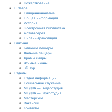
Пожертвование
О Лавре
Священноначалие
Общая информация
История
Электронная библиотека
Фотогалерея
Онлайн-трансляция
Святыни
Ближние пещеры
Дальние пещеры
Храмы Лавры
Чтимые иконы
3D Тур
Отделы
Отдел информации
Социальное служение
МЕДИА — Видеостудия
МЕДИА — Звукостудия
Мастерские
Вакансии
Контакты