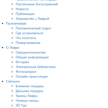
Расписание богослужений
Новости
Публикации
Знакомство с Лаврой
Паломникам
Паломнический отдел
Где остановиться
Что посетить
Пожертвование
О Лавре
Священноначалие
Общая информация
История
Электронная библиотека
Фотогалерея
Онлайн-трансляция
Святыни
Ближние пещеры
Дальние пещеры
Храмы Лавры
Чтимые иконы
3D Тур