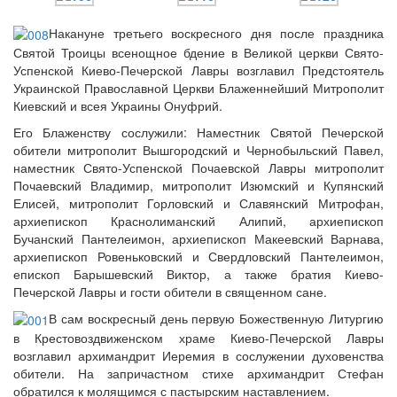
Накануне третьего воскресного дня после праздника
Святой Троицы всенощное бдение в Великой церкви Свято-
Успенской Киево-Печерской Лавры возглавил Предстоятель
Украинской Православной Церкви Блаженнейший Митрополит
Киевский и всея Украины Онуфрий.
Его Блаженству сослужили: Наместник Святой Печерской
обители митрополит Вышгородский и Чернобыльский Павел,
наместник Свято-Успенской Почаевской Лавры митрополит
Почаевский Владимир, митрополит Изюмский и Купянский
Елисей, митрополит Горловский и Славянский Митрофан,
архиепископ Краснолиманский Алипий, архиепископ
Бучанский Пантелеимон, архиепископ Макеевский Варнава,
архиепископ Ровеньковский и Свердловский Пантелеимон,
епископ Барышевский Виктор, а также братия Киево-
Печерской Лавры и гости обители в священном сане.
В сам воскресный день первую Божественную Литургию
в Крестовоздвиженском храме Киево-Печерской Лавры
возглавил архимандрит Иеремия в сослужении духовенства
обители. На запричастном стихе архимандрит Стефан
обратился к молящимся с пастырским наставлением.