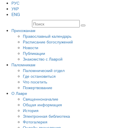
РУС
УКР
ENG
Прихожанам
Православный календарь
Расписание богослужений
Новости
Публикации
Знакомство с Лаврой
Паломникам
Паломнический отдел
Где остановиться
Что посетить
Пожертвование
О Лавре
Священноначалие
Общая информация
История
Электронная библиотека
Фотогалерея
Онлайн-трансляция