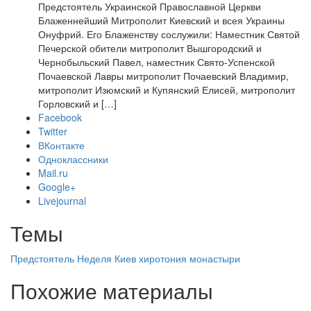
Предстоятель Украинской Православной Церкви
Блаженнейший Митрополит Киевский и всея Украины
Онуфрий. Его Блаженству сослужили: Наместник Святой
Печерской обители митрополит Вышгородский и
Чернобыльский Павел, наместник Свято-Успенской
Почаевской Лавры митрополит Почаевский Владимир,
митрополит Изюмский и Купянский Елисей, митрополит
Горловский и […]
Facebook
Twitter
ВКонтакте
Одноклассники
Mail.ru
Google+
Livejournal
Темы
Предстоятель
Неделя
Киев
хиротония
монастыри
Похожие материалы