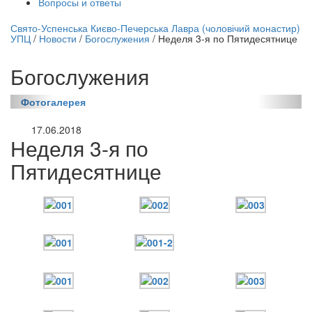
Вопросы и ответы
нлайн трансляция |
12 сентября
Свято-Успенська Києво-Печерська Лавра (чоловічий монастир)
УПЦ
/
Новости
/
Богослужения
/
Неделя 3-я по Пятидесятнице
Название трансляции
Богослужения
Фотогалерея
17.06.2018
Неделя 3-я по
Пятидесятнице