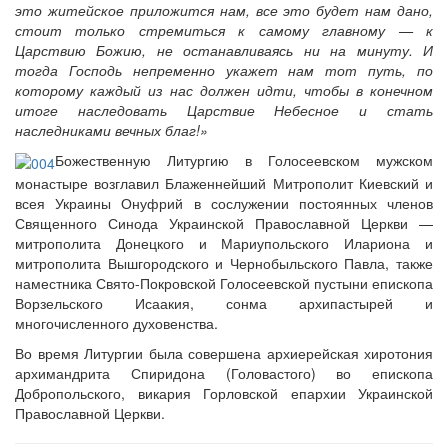
это житейское приложится нам, все это будет нам дано,
стоит только стремиться к самому главному — к
Царствию Божию, не останавливаясь ни на минуту. И
тогда Господь непременно укажет нам тот путь, по
которому каждый из нас должен идти, чтобы в конечном
итоге наследовать Царствие Небесное и стать
наследниками вечных благ!»
Божественную Литургию в Голосеевском мужском
монастыре возглавил Блаженнейший Митрополит Киевский и
всея Украины Онуфрий в сослужении постоянных членов
Священного Синода Украинской Православной Церкви —
митрополита Донецкого и Мариупольского Илариона и
митрополита Вышгородского и Чернобыльского Павла, также
наместника Свято-Покровской Голосеевской пустыни епископа
Ворзельского Исаакия, сонма архипастырей и
многочисленного духовенства.
Во время Литургии была совершена архиерейская хиротония
архимандрита Спиридона (Головастого) во епископа
Добропольского, викария Горловской епархии Украинской
Православной Церкви.