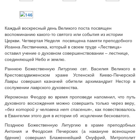
Каждый воскресный день Великого поста посвящен
воспоминанию какого-то святого или события из истории
Церкви. Четвертая Неделя посвящена памяти преподобного
Иоанна Лествичника, который в своем труде «Лествица»
оставил учение о духовном совершенствовании – лестнице,
соединяющей Небо и землю.
Раннюю Божественную Литургию свт. Василия Великого в
Крестовоздвиженском храме Успенской Киево-Печерской
Лавры совершил казначей обители архимандрит Нестор в
сослужении лаврского духовенства.
Иеромонах Феодор во время проповеди напомнил, что путь
духовного восхождения можно совершить только через веру,
«без которой у человека нет спасения»
, как повествовалось
в Евангелии этого дня в истории об исцелении бесноватого.
Позднюю Божественную Литургию в храме преподобных
Антония и Феодосия Печерских (а накануне всенощное
бдение) совершил Блаженнейший Онуфрий, Митрополит