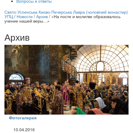
Вопросы и ответы
нлайн трансляция |
12 сентября
Свято-Успенська Києво-Печерська Лавра (чоловічий монастир)
УПЦ
/
Новости
/
Архив
/
«На посте и молитве образовалось
Название трансляции
учение нашей веры…»
Архив
Фотогалерея
10.04.2016