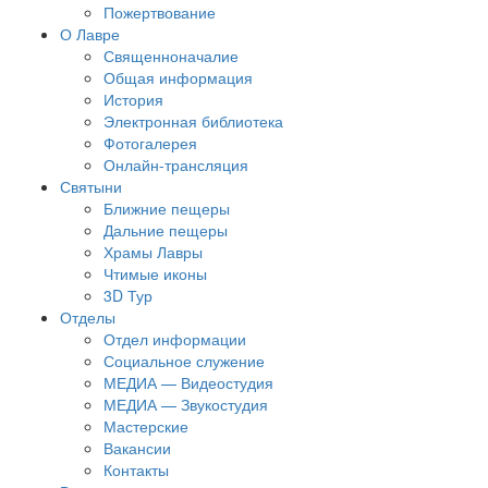
Пожертвование
О Лавре
Священноначалие
Общая информация
История
Электронная библиотека
Фотогалерея
Онлайн-трансляция
Святыни
Ближние пещеры
Дальние пещеры
Храмы Лавры
Чтимые иконы
3D Тур
Отделы
Отдел информации
Социальное служение
МЕДИА — Видеостудия
МЕДИА — Звукостудия
Мастерские
Вакансии
Контакты