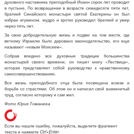
духовного наставника преподобный Иоанн сорок лет проводит
в пустыне. По возвращении в возрасте семидесяти пяти лет,
братией Синайского монастыря святой Екатерины он был
избран игуменом, мудро и кротко руководил братией и умер
через пять лет.
За свою добродетельную жизнь и подвиг на том месте, где
ветхому Израилю было даровано законодательство, его еще
называют «новым Моисеем».
Собрав воедино все духовные традиции большинства
монастырей своего времени, он пишет книгу «Лествица»,
которая представляет собой руководство к нравственному
самосовершенствованию.
Вся жизнь преподобного отца была посвящена аскезе и
борьбе со страстями. Об этом он и написал свой знаменитый
труд, согласно которому и сам жил.
Фото Юрия Томанюка
Если вы нашли ошибку, пожалуйста, выделите фрагмент
текста и нажмите
Ctrl+Enter
.