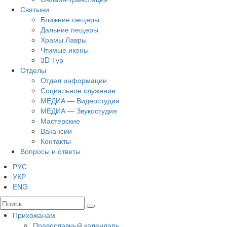
Святыни
Ближние пещеры
Дальние пещеры
Храмы Лавры
Чтимые иконы
3D Тур
Отделы
Отдел информации
Социальное служение
МЕДИА — Видеостудия
МЕДИА — Звукостудия
Мастерские
Вакансии
Контакты
Вопросы и ответы
РУС
УКР
ENG
Прихожанам
Православный календарь