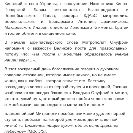
Киевский и всея Украины, в сослужении Наместника Киево-
Печерской Лавры митрополита Вышгородского и
Чернобыльского Павла, ректора КДАиС митрополита
Бориспольского и Броварского Антония, архиепископа
Макаровского Илария, епископа Ирпенского Климента, братии
и гостей обители в священном сане.
В начале архипастырского слова Митрополит Онуфрий
напомнил о важности Великого поста для православных,
потому что:
«На посте и молитве образовалось учение
нашей веры…»
.
В этот воскресный день богослужение говорит о духовном
совершенствовании, которое имеет начало, но не имеет
конца, как и любовь, которая венчает его. Лествицу,
возводящую человека от первой ступени к последней, Господь
изобразил в заповедях блаженств. Владыка Онуфрий отметил,
что этот узкий путь, который должен пройти человек во время
земной жизни, сопровождается молитвой и постом.
Блаженнейший Митрополит особое внимание уделил первой
ступени, пребывая на которой уже можно достичь вечной
жизни:
«…Блаженны нищие духом, ибо их есть Царство
Небесное» (Мф. 5:3)
.