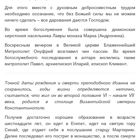
Для этого вместе с духовным добросовестным трудом
необходимо осознание, что без Божьей силы мы не можем
ничего сделать – все дарования даются Господом.
Во время богослужения была совершена диаконская
хиротония насельника Лавры монаха Марка (Андронюка).
Воскресным вечером в Великой церкви Блаженнейший
Митрополит Онуфрий возглавил чин пассии. Во время
богослужебного последования в алтаре молились также
митрополит Павел, архиепископ Иларий, епископ Климент.
Точной даты рождения и смерти преподобного Иоанна не
сохранилось, годы жизни определяются неточно,
считается, что жил он во второй половине VI – начале VII
века, родился в столице Византийской империи
Константинополе.
Получив достаточно хорошее образование в возрасте
шестнадцати лет, он едет в Египет, идет на святую гору
Синай, где отдает себя в послушание старцу Мартирию.
Далее последовал его постриг в монашество, а после смерти