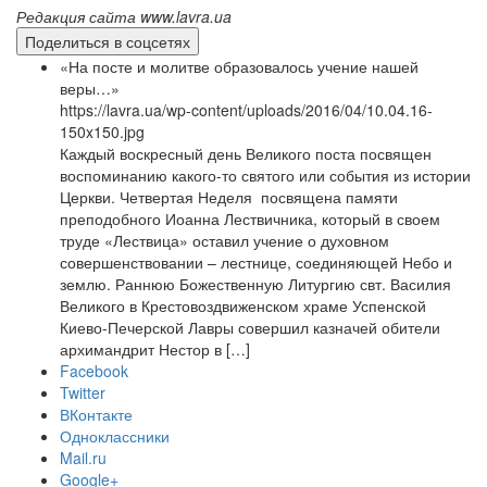
Редакция сайта www.lavra.ua
Поделиться в соцсетях
«На посте и молитве образовалось учение нашей
веры…»
https://lavra.ua/wp-content/uploads/2016/04/10.04.16-
150x150.jpg
Каждый воскресный день Великого поста посвящен
воспоминанию какого-то святого или события из истории
Церкви. Четвертая Неделя посвящена памяти
преподобного Иоанна Лествичника, который в своем
труде «Лествица» оставил учение о духовном
совершенствовании – лестнице, соединяющей Небо и
землю. Раннюю Божественную Литургию свт. Василия
Великого в Крестовоздвиженском храме Успенской
Киево-Печерской Лавры совершил казначей обители
архимандрит Нестор в […]
Facebook
Twitter
ВКонтакте
Одноклассники
Mail.ru
Google+