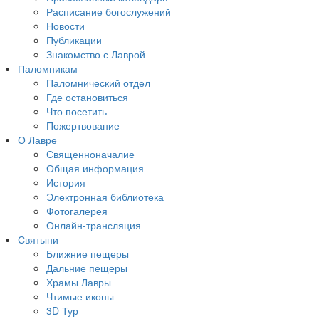
Расписание богослужений
Новости
Публикации
Знакомство с Лаврой
Паломникам
Паломнический отдел
Где остановиться
Что посетить
Пожертвование
О Лавре
Священноначалие
Общая информация
История
Электронная библиотека
Фотогалерея
Онлайн-трансляция
Святыни
Ближние пещеры
Дальние пещеры
Храмы Лавры
Чтимые иконы
3D Тур