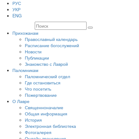
РУС
УКР
ENG
Прихожанам
Православный календарь
Расписание богослужений
Новости
Публикации
Знакомство с Лаврой
Паломникам
Паломнический отдел
Где остановиться
Что посетить
Пожертвование
О Лавре
Священноначалие
Общая информация
История
Электронная библиотека
Фотогалерея
Онлайн-трансляция