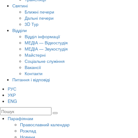
Святині
Ближні печери
Дальні печери
3D Тур
Відділи
Відділ інформації
МЕДІА — Відеостудія
МЕДІА — Звукостудія
Майстерні
Соціальне служіння
Вакансії
Контакти
Питання і відповіді
РУС
УКР
ENG
Парафіянам
Православний календар
Розклад
Новини