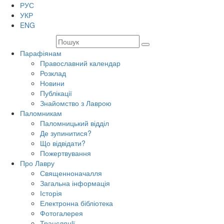
РУС
УКР
ENG
Парафіянам
Православний календар
Розклад
Новини
Публікації
Знайомство з Лаврою
Паломникам
Паломницький відділ
Де зупинитися?
Що відвідати?
Пожертвування
Про Лавру
Священноначалля
Загальна інформація
Історія
Електронна бібліотека
Фотогалерея
Трансляцiї