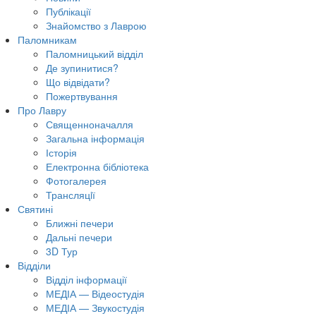
Публікації
Знайомство з Лаврою
Паломникам
Паломницький відділ
Де зупинитися?
Що відвідати?
Пожертвування
Про Лавру
Священноначалля
Загальна інформація
Історія
Електронна бібліотека
Фотогалерея
Трансляцiї
Святині
Ближні печери
Дальні печери
3D Тур
Відділи
Відділ інформації
МЕДІА — Відеостудія
МЕДІА — Звукостудія