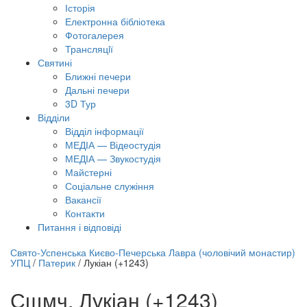
Історія
Електронна бібліотека
Фотогалерея
Трансляцiї
Святині
Ближні печери
Дальні печери
3D Тур
Відділи
Відділ інформації
МЕДІА — Відеостудія
МЕДІА — Звукостудія
Майстерні
Соціальне служіння
Вакансії
Контакти
Питання і відповіді
лайн трансляція |
12 вересня
Свято-Успенська Києво-Печерська Лавра (чоловічий монастир)
УПЦ
/
Патерик
/
Лукіан (+1243)
азва трансляції
Сщмч. Лукіан (+1243)