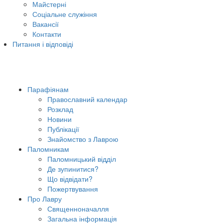
Майстерні
Соціальне служіння
Вакансії
Контакти
Питання і відповіді
Парафіянам
Православний календар
Розклад
Новини
Публікації
Знайомство з Лаврою
Паломникам
Паломницький відділ
Де зупинитися?
Що відвідати?
Пожертвування
Про Лавру
Священноначалля
Загальна інформація