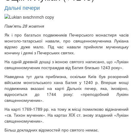
Дальні печери
Пам’ять 28 жовтня
Як і про багатьох подвижників Печерського монастиря часів
монголо-татарської навали, про священномученика Лукіана
відомо дуже мало. Під час навали прийняли мученицьку
кончину і деякі з Печерських святих.
На одній древній дошці з іконою святого написано, що «Лукіан
священномученик постраждав від Батия близько 1243 року».
Наведена тут дата приблизна, оскільки Київ був розорений
військом монгольського хана Батия у 1240 р. Вперше мощі
подвижника вказані на карті Дальніх печер, яка, імовірно,
відноситься до 1744 року: «преподобний Лукіян
священномученик».
На карті 1769-1789 рр. на тому ж місці помилково відзначений
«св. Тихон мученик». На картах XIX ст. знову згаданий «Лукіан
священномученик».
онлайн трансляції
Веб-камери
12 сентября 2015
Название трансляции
Більш докладних відомостей про святого немає.