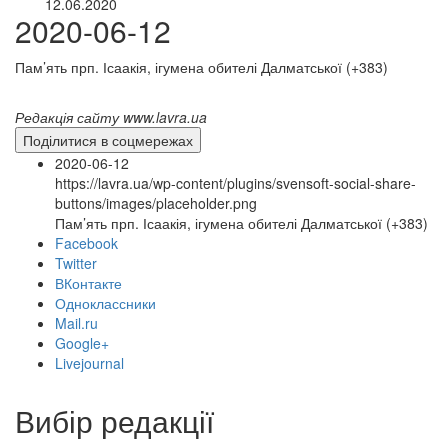
12.06.2020
2020-06-12
Пам’ять прп. Ісаакія, ігумена обителі Далматської (+383)
Редакція сайту www.lavra.ua
Поділитися в соцмережах
2020-06-12
https://lavra.ua/wp-content/plugins/svensoft-social-share-
buttons/images/placeholder.png
Пам’ять прп. Ісаакія, ігумена обителі Далматської (+383)
Facebook
Twitter
ВКонтакте
Одноклассники
Mail.ru
Google+
Livejournal
Вибір редакції
онлайн трансляції
Веб-камери
12 сентября 2015
Название трансляции