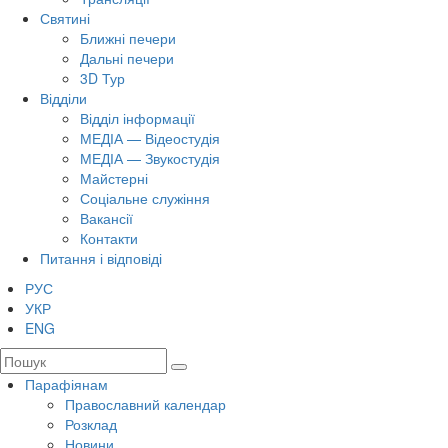
Святині
Ближні печери
Дальні печери
3D Тур
Відділи
Відділ інформації
МЕДІА — Відеостудія
МЕДІА — Звукостудія
Майстерні
Соціальне служіння
Вакансії
Контакти
Питання і відповіді
РУС
УКР
ENG
Парафіянам
Православний календар
Розклад
Новини