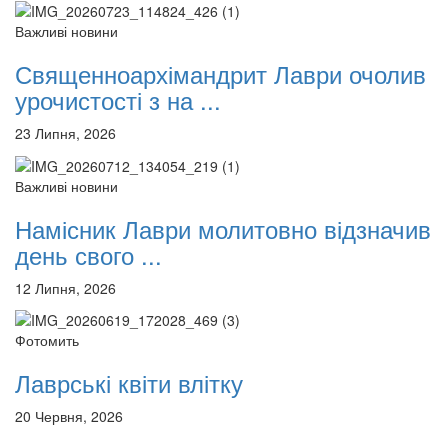
12 сентября 2015
Название трансляции
12 сентября 2015
Название трансляции
Важливі новини
12 сентября 2015
Название трансляции
Священноархімандрит Лаври очолив
12 сентября 2015
Название трансляции
12 сентября 2015
Название трансляции
урочистості з на ...
12 сентября 2015
Название трансляции
12 сентября 2015
Название трансляции
23 Липня, 2026
Перейти до архіву
Важливі новини
Намісник Лаври молитовно відзначив
день свого ...
12 Липня, 2026
Фотомить
Лаврські квіти влітку
20 Червня, 2026