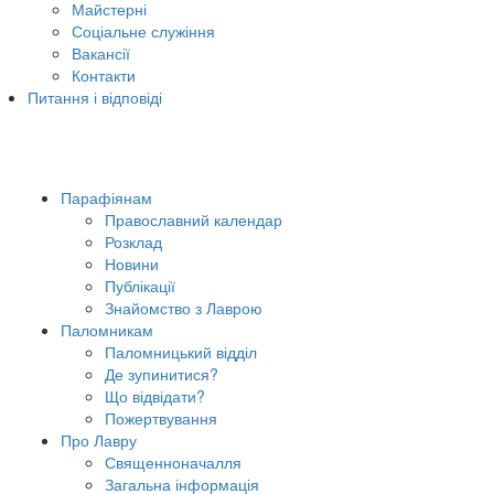
Майстерні
Соціальне служіння
Вакансії
Контакти
Питання і відповіді
Парафіянам
Православний календар
Розклад
Новини
Публікації
Знайомство з Лаврою
Паломникам
Паломницький відділ
Де зупинитися?
Що відвідати?
Пожертвування
Про Лавру
Священноначалля
Загальна інформація