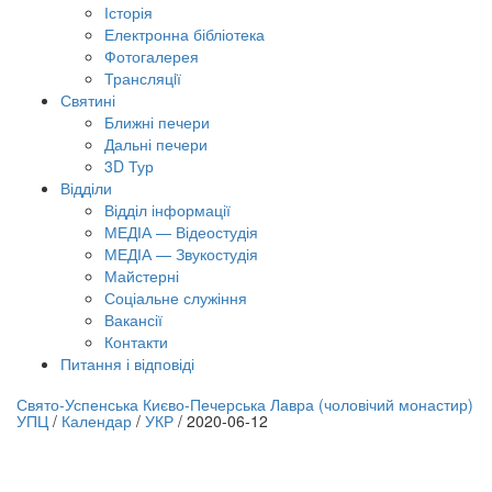
Історія
Електронна бібліотека
Фотогалерея
Трансляцiї
Святині
Ближні печери
Дальні печери
3D Тур
Відділи
Відділ інформації
МЕДІА — Відеостудія
МЕДІА — Звукостудія
Майстерні
Соціальне служіння
Вакансії
Контакти
Питання і відповіді
лайн трансляція |
12 вересня
Свято-Успенська Києво-Печерська Лавра (чоловічий монастир)
УПЦ
/
Календар
/
УКР
/
2020-06-12
азва трансляції