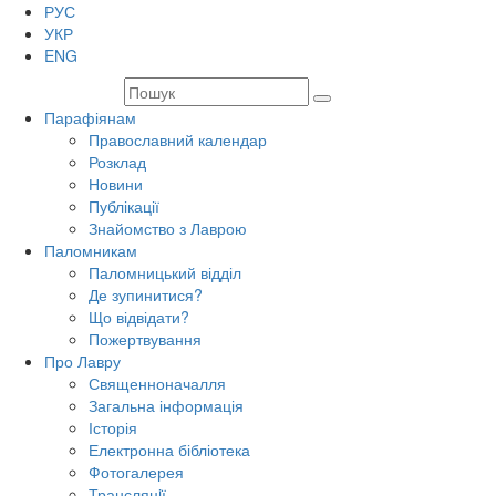
РУС
УКР
ENG
Парафіянам
Православний календар
Розклад
Новини
Публікації
Знайомство з Лаврою
Паломникам
Паломницький відділ
Де зупинитися?
Що відвідати?
Пожертвування
Про Лавру
Священноначалля
Загальна інформація
Історія
Електронна бібліотека
Фотогалерея
Трансляцiї