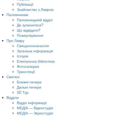
Публікації
Знайомство з Лаврою
Паломникам
Паломницький відділ
Де зупинитися?
Що відвідати?
Пожертвування
Про Лавру
Священноначалля
Загальна інформація
Історія
Електронна бібліотека
Фотогалерея
Трансляцiї
Святині
Ближні печери
Дальні печери
3D Тур
Відділи
Відділ інформації
МЕДІА — Відеостудія
МЕДІА — Звукостудія