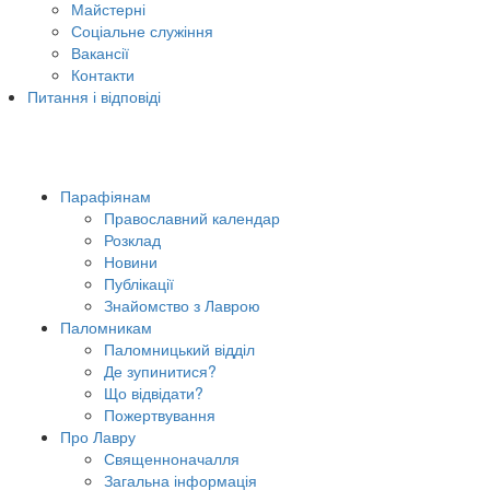
Майстерні
Соціальне служіння
Вакансії
Контакти
Питання і відповіді
Парафіянам
Православний календар
Розклад
Новини
Публікації
Знайомство з Лаврою
Паломникам
Паломницький відділ
Де зупинитися?
Що відвідати?
Пожертвування
Про Лавру
Священноначалля
Загальна інформація