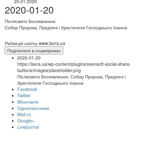
20.01.2020
2020-01-20
Післясвято Богоявлення.
Собор Пророка, Предтечі і Хрестителя Господнього Іоанна
Редакція сайту www.lavra.ua
Поділитися в соцмережах
2020-01-20
https://lavra.ua/wp-content/plugins/svensoft-social-share-
buttons/images/placeholder.png
Післясвято Богоявлення. Собор Пророка, Предтечі і
Хрестителя Господнього Іоанна
Facebook
Twitter
ВКонтакте
Одноклассники
Mail.ru
Google+
Livejournal
онлайн трансляції
Веб-камери
12 сентября 2015
Название трансляции