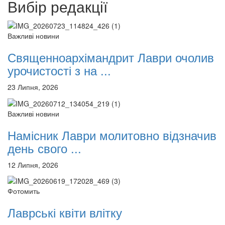
Вибір редакції
12 сентября 2015
Название трансляции
12 сентября 2015
Название трансляции
12 сентября 2015
Название трансляции
12 сентября 2015
Название трансляции
Важливі новини
12 сентября 2015
Название трансляции
Священноархімандрит Лаври очолив
12 сентября 2015
Название трансляции
12 сентября 2015
Название трансляции
урочистості з на ...
Перейти до архіву
23 Липня, 2026
Важливі новини
Намісник Лаври молитовно відзначив
день свого ...
12 Липня, 2026
Фотомить
Лаврські квіти влітку