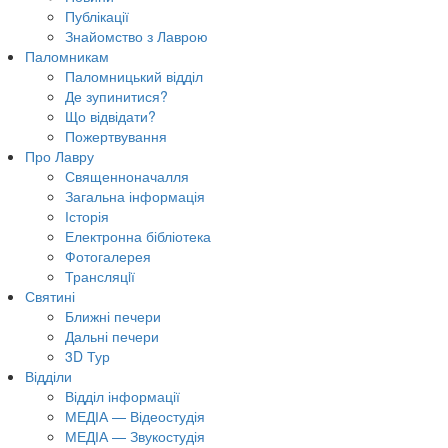
Публікації
Знайомство з Лаврою
Паломникам
Паломницький відділ
Де зупинитися?
Що відвідати?
Пожертвування
Про Лавру
Священноначалля
Загальна інформація
Історія
Електронна бібліотека
Фотогалерея
Трансляцiї
Святині
Ближні печери
Дальні печери
3D Тур
Відділи
Відділ інформації
МЕДІА — Відеостудія
МЕДІА — Звукостудія