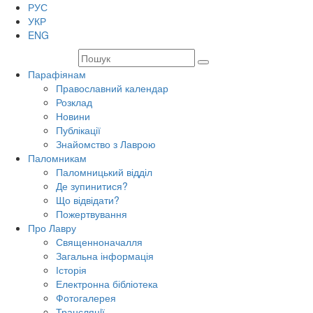
РУС
УКР
ENG
Парафіянам
Православний календар
Розклад
Новини
Публікації
Знайомство з Лаврою
Паломникам
Паломницький відділ
Де зупинитися?
Що відвідати?
Пожертвування
Про Лавру
Священноначалля
Загальна інформація
Історія
Електронна бібліотека
Фотогалерея
Трансляцiї