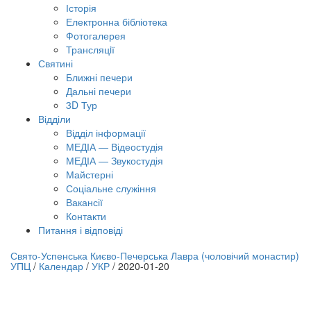
Історія
Електронна бібліотека
Фотогалерея
Трансляцiї
Святині
Ближні печери
Дальні печери
3D Тур
Відділи
Відділ інформації
МЕДІА — Відеостудія
МЕДІА — Звукостудія
Майстерні
Соціальне служіння
Вакансії
Контакти
Питання і відповіді
лайн трансляція |
12 вересня
Свято-Успенська Києво-Печерська Лавра (чоловічий монастир)
УПЦ
/
Календар
/
УКР
/
2020-01-20
азва трансляції