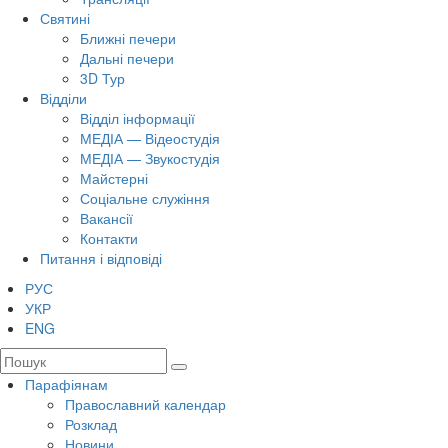
Святині
Ближні печери
Дальні печери
3D Тур
Відділи
Відділ інформації
МЕДІА — Відеостудія
МЕДІА — Звукостудія
Майстерні
Соціальне служіння
Вакансії
Контакти
Питання і відповіді
РУС
УКР
ENG
Парафіянам
Православний календар
Розклад
Новини