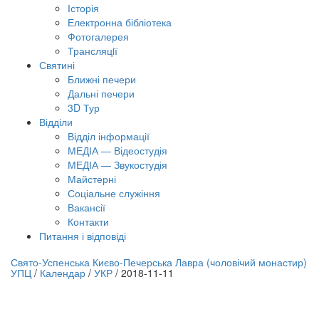
Історія
Електронна бібліотека
Фотогалерея
Трансляцiї
Святині
Ближні печери
Дальні печери
3D Тур
Відділи
Відділ інформації
МЕДІА — Відеостудія
МЕДІА — Звукостудія
Майстерні
Соціальне служіння
Вакансії
Контакти
Питання і відповіді
лайн трансляція |
12 вересня
Свято-Успенська Києво-Печерська Лавра (чоловічий монастир)
УПЦ
/
Календар
/
УКР
/
2018-11-11
азва трансляції