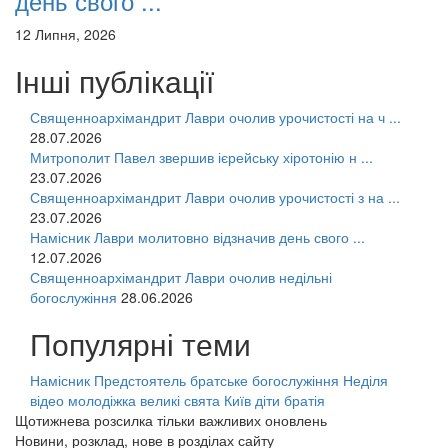
день свого ...
12 Липня, 2026
Інші публікації
Священноархімандрит Лаври очолив урочистості на ч ...
28.07.2026
Митрополит Павел звершив ієрейську хіротонію н ...
23.07.2026
Священноархімандрит Лаври очолив урочистості з на ...
23.07.2026
Намісник Лаври молитовно відзначив день свого ...
12.07.2026
Священноархімандрит Лаври очолив недільні
богослужіння
28.06.2026
Популярні теми
Намісник
Предстоятель
братське богослужіння
Неділя
відео
молодіжка
великі свята
Київ
діти
братія
Щотижнева розсилка тільки важливих оновлень
Новини, розклад, нове в розділах сайту