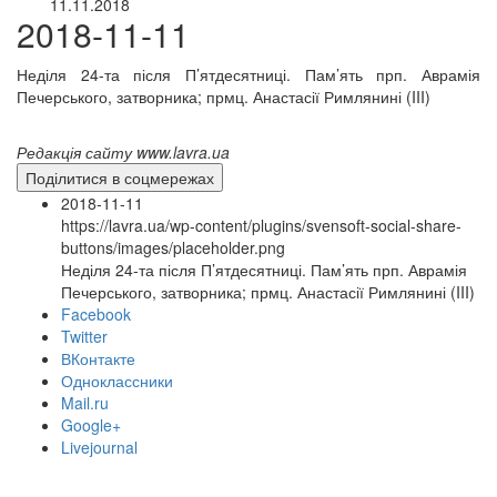
11.11.2018
2018-11-11
Неділя 24-та після П’ятдесятниці. Пам’ять прп. Аврамія
Печерського, затворника; прмц. Анастасії Римлянині (III)
Редакція сайту www.lavra.ua
Поділитися в соцмережах
2018-11-11
https://lavra.ua/wp-content/plugins/svensoft-social-share-
buttons/images/placeholder.png
Неділя 24-та після П’ятдесятниці. Пам’ять прп. Аврамія
Печерського, затворника; прмц. Анастасії Римлянині (III)
Facebook
Twitter
ВКонтакте
Одноклассники
Mail.ru
Google+
Livejournal
онлайн трансляції
Веб-камери
12 сентября 2015
Название трансляции