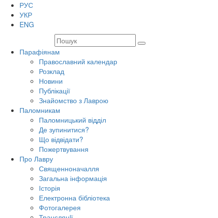
РУС
УКР
ENG
Парафіянам
Православний календар
Розклад
Новини
Публікації
Знайомство з Лаврою
Паломникам
Паломницький відділ
Де зупинитися?
Що відвідати?
Пожертвування
Про Лавру
Священноначалля
Загальна інформація
Історія
Електронна бібліотека
Фотогалерея
Трансляцiї