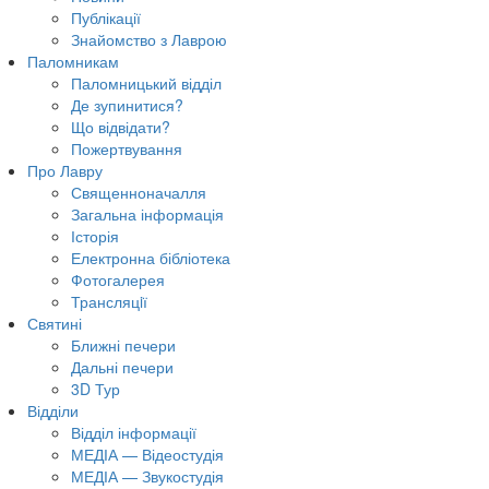
Публікації
Знайомство з Лаврою
Паломникам
Паломницький відділ
Де зупинитися?
Що відвідати?
Пожертвування
Про Лавру
Священноначалля
Загальна інформація
Історія
Електронна бібліотека
Фотогалерея
Трансляцiї
Святині
Ближні печери
Дальні печери
3D Тур
Відділи
Відділ інформації
МЕДІА — Відеостудія
МЕДІА — Звукостудія