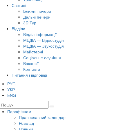
Святині
Ближні печери
Дальні печери
3D Тур
Відділи
Відділ інформації
МЕДІА — Відеостудія
МЕДІА — Звукостудія
Майстерні
Соціальне служіння
Вакансії
Контакти
Питання і відповіді
РУС
УКР
ENG
Парафіянам
Православний календар
Розклад
Новини