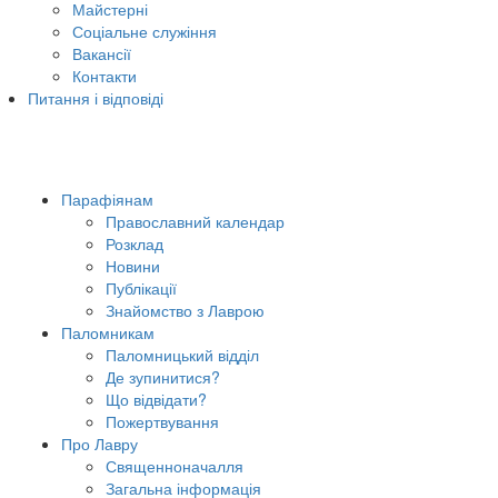
Майстерні
Соціальне служіння
Вакансії
Контакти
Питання і відповіді
Парафіянам
Православний календар
Розклад
Новини
Публікації
Знайомство з Лаврою
Паломникам
Паломницький відділ
Де зупинитися?
Що відвідати?
Пожертвування
Про Лавру
Священноначалля
Загальна інформація