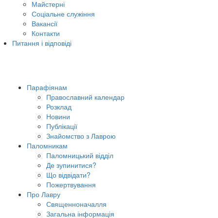
Майстерні
Соціальне служіння
Вакансії
Контакти
Питання і відповіді
Парафіянам
Православний календар
Розклад
Новини
Публікації
Знайомство з Лаврою
Паломникам
Паломницький відділ
Де зупинитися?
Що відвідати?
Пожертвування
Про Лавру
Священноначалля
Загальна інформація