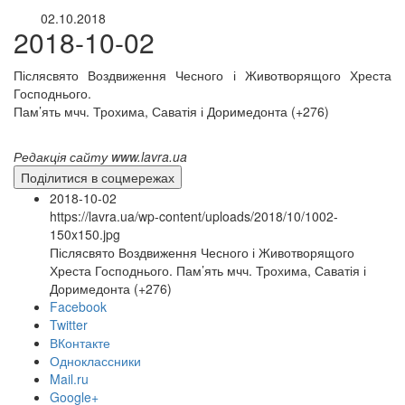
02.10.2018
2018-10-02
Післясвято Воздвиження Чесного і Животворящого Хреста
Господнього.
Пам’ять мчч. Трохима, Саватія і Доримедонта (+276)
Редакція сайту www.lavra.ua
Поділитися в соцмережах
2018-10-02
https://lavra.ua/wp-content/uploads/2018/10/1002-
150x150.jpg
Післясвято Воздвиження Чесного і Животворящого
Хреста Господнього. Пам’ять мчч. Трохима, Саватія і
Доримедонта (+276)
Facebook
Twitter
ВКонтакте
Одноклассники
онлайн трансляції
Веб-камери
Mail.ru
12 сентября 2015
Название трансляции
Google+