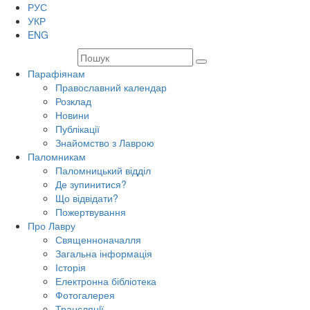
РУС
УКР
ENG
Парафіянам
Православний календар
Розклад
Новини
Публікації
Знайомство з Лаврою
Паломникам
Паломницький відділ
Де зупинитися?
Що відвідати?
Пожертвування
Про Лавру
Священноначалля
Загальна інформація
Історія
Електронна бібліотека
Фотогалерея
Трансляцiї