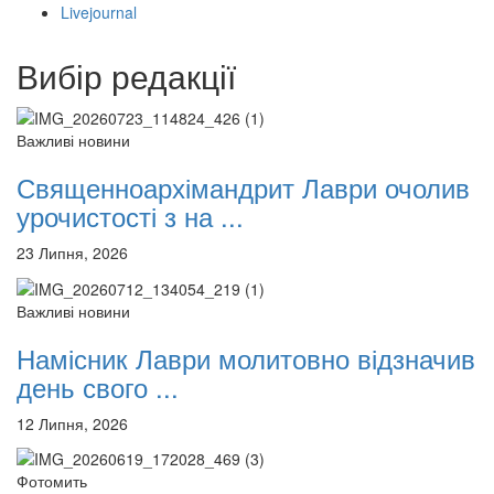
12 сентября 2015
Название трансляции
Livejournal
12 сентября 2015
Название трансляции
12 сентября 2015
Название трансляции
Вибір редакції
12 сентября 2015
Название трансляции
12 сентября 2015
Название трансляции
12 сентября 2015
Название трансляции
Важливі новини
12 сентября 2015
Название трансляции
Перейти до архіву
Священноархімандрит Лаври очолив
урочистості з на ...
23 Липня, 2026
Важливі новини
Намісник Лаври молитовно відзначив
день свого ...
12 Липня, 2026
Фотомить