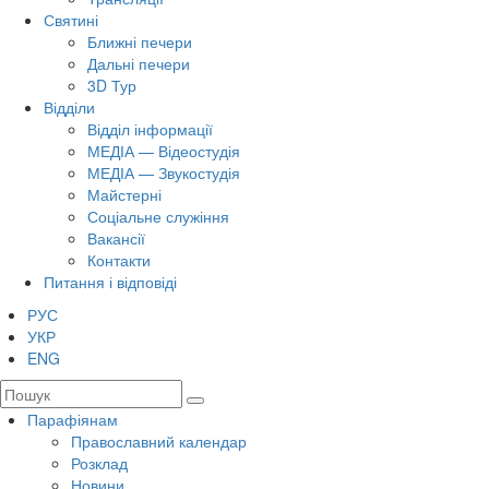
Святині
Ближні печери
Дальні печери
3D Тур
Відділи
Відділ інформації
МЕДІА — Відеостудія
МЕДІА — Звукостудія
Майстерні
Соціальне служіння
Вакансії
Контакти
Питання і відповіді
РУС
УКР
ENG
Парафіянам
Православний календар
Розклад
Новини