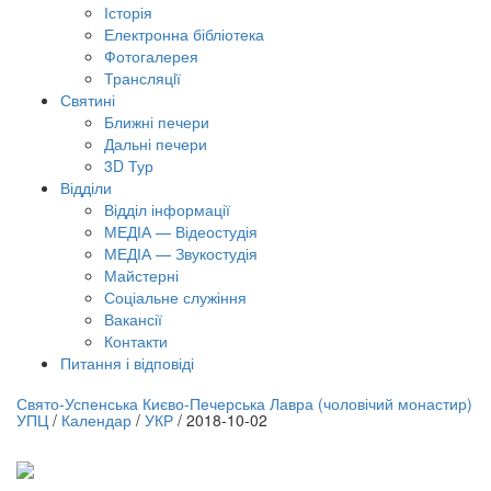
Історія
Електронна бібліотека
Фотогалерея
Трансляцiї
Святині
Ближні печери
Дальні печери
3D Тур
Відділи
Відділ інформації
МЕДІА — Відеостудія
МЕДІА — Звукостудія
Майстерні
Соціальне служіння
Вакансії
Контакти
Питання і відповіді
лайн трансляція |
12 вересня
Свято-Успенська Києво-Печерська Лавра (чоловічий монастир)
УПЦ
/
Календар
/
УКР
/
2018-10-02
азва трансляції