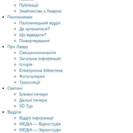
Публікації
Знайомство з Лаврою
Паломникам
Паломницький відділ
Де зупинитися?
Що відвідати?
Пожертвування
Про Лавру
Священноначалля
Загальна інформація
Історія
Електронна бібліотека
Фотогалерея
Трансляцiї
Святині
Ближні печери
Дальні печери
3D Тур
Відділи
Відділ інформації
МЕДІА — Відеостудія
МЕДІА — Звукостудія