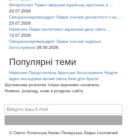
Митрополит Павел звершив ієрейську хіротонію н ...
23.07.2026
Священноархімандрит Лаври очолив урочистості з на ...
23.07.2026
Намісник Лаври молитовно відзначив день свого ...
12.07.2026
Священноархімандрит Лаври очолив недільні
богослужіння
28.06.2026
Популярні теми
Намісник
Предстоятель
братське богослужіння
Неділя
відео
молодіжка
великі свята
Київ
діти
братія
Щотижнева розсилка тільки важливих оновлень
Новини, розклад, нове в розділах сайту
© Свято-Успенська Києво-Печерська Лавра (чоловічий