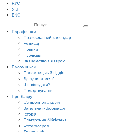
РУС
УКР
ENG
Парафіянам
Православний календар
Розклад
Новини
Публікації
Знайомство з Лаврою
Паломникам
Паломницький відділ
Де зупинитися?
Що відвідати?
Пожертвування
Про Лавру
Священноначалля
Загальна інформація
Історія
Електронна бібліотека
Фотогалерея
Трансляцiї