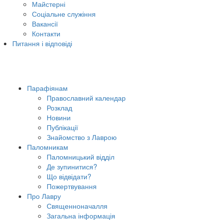
Майстерні
Соціальне служіння
Вакансії
Контакти
Питання і відповіді
Парафіянам
Православний календар
Розклад
Новини
Публікації
Знайомство з Лаврою
Паломникам
Паломницький відділ
Де зупинитися?
Що відвідати?
Пожертвування
Про Лавру
Священноначалля
Загальна інформація