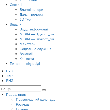
Святині
Ближні печери
Дальні печери
3D Тур
Відділи
Відділ інформації
МЕДІА — Відеостудія
МЕДІА — Звукостудія
Майстерні
Соціальне служіння
Вакансії
Контакти
Питання і відповіді
РУС
УКР
ENG
Парафіянам
Православний календар
Розклад
Новини