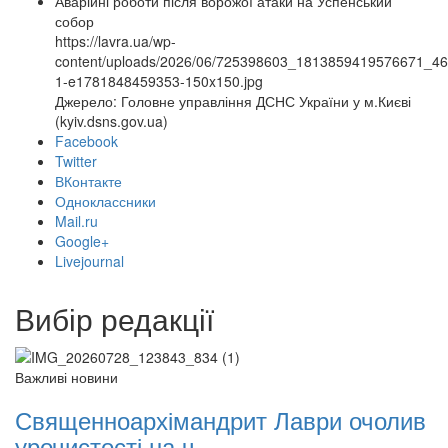
Аварійні роботи після ворожої атаки на Успенський
собор
https://lavra.ua/wp-
content/uploads/2026/06/725398603_1813859419576671_4
1-e1781848459353-150x150.jpg
Джерело: Головне управління ДСНС України у м.Києві
(kyiv.dsns.gov.ua)
Facebook
Twitter
ВКонтакте
Одноклассники
Mail.ru
Google+
Livejournal
Вибір редакції
Важливі новини
Священноархімандрит Лаври очолив
урочистості на ч ...