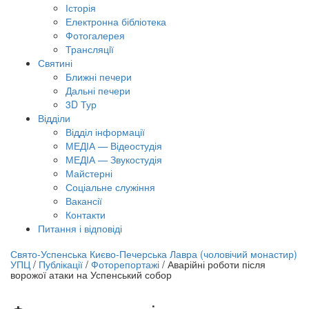
Історія
Електронна бібліотека
Фотогалерея
Трансляцiї
Святині
Ближні печери
Дальні печери
3D Тур
Відділи
Відділ інформації
МЕДІА — Відеостудія
МЕДІА — Звукостудія
Майстерні
Соціальне служіння
Вакансії
Контакти
Питання і відповіді
лайн трансляція |
12 вересня
Свято-Успенська Києво-Печерська Лавра (чоловічий монастир)
УПЦ
/
Публікації
/
Фоторепортажі
/
Аварійні роботи після
азва трансляції
ворожої атаки на Успенський собор