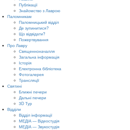
Публікації
Знайомство з Лаврою
Паломникам
Паломницький відділ
Де зупинитися?
Що відвідати?
Пожертвування
Про Лавру
Священноначалля
Загальна інформація
Історія
Електронна бібліотека
Фотогалерея
Трансляцiї
Святині
Ближні печери
Дальні печери
3D Тур
Відділи
Відділ інформації
МЕДІА — Відеостудія
МЕДІА — Звукостудія