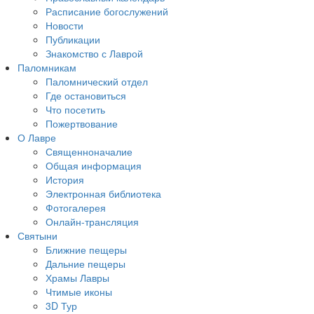
Расписание богослужений
Новости
Публикации
Знакомство с Лаврой
Паломникам
Паломнический отдел
Где остановиться
Что посетить
Пожертвование
О Лавре
Священноначалие
Общая информация
История
Электронная библиотека
Фотогалерея
Онлайн-трансляция
Святыни
Ближние пещеры
Дальние пещеры
Храмы Лавры
Чтимые иконы
3D Тур