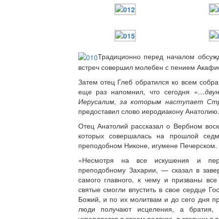
Традиционно перед началом обсуж
встреч совершил молебен с пением Акафи
Затем отец Глеб обратился ко всем собр
еще раз напомнил, что сегодня
«…двун
Иерусалим, за которым наступает Ст
предоставил слово иеродиакону Анатолию
Отец Анатолий рассказал о Вербном воск
которых совершалась на прошлой сед
преподобном Никоне, игумене Печерском.
«Несмотря на все искушения и пере
преподобному Захарии, — сказал в заве
самого главного, к чему и призваны вс
святые смогли впустить в свое сердце Го
Божий, и по их молитвам и до сего дня п
люди получают исцеления, а братия, 
укрепляется в своем подвиге, в стоянии в в