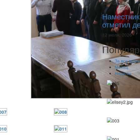
Важное
Наместник
отметил де
12 июля, 2026
Популяр
За все врем
Месяц
Неделю