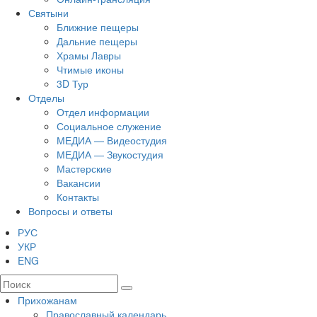
Святыни
Ближние пещеры
Дальние пещеры
Храмы Лавры
Чтимые иконы
3D Тур
Отделы
Отдел информации
Социальное служение
МЕДИА — Видеостудия
МЕДИА — Звукостудия
Мастерские
Вакансии
Контакты
Вопросы и ответы
РУС
УКР
ENG
Прихожанам
Православный календарь