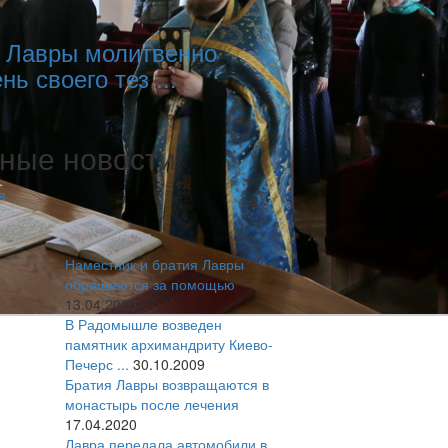
 Лавры молитвенно
нь своего тез ...
ные новости
я
Наместник и братия Лавры
обращаются за помощью
13.04.2020
В Радомышле возведен
памятник архимандриту Киево-
Печерс ...
30.10.2009
Братия Лавры возвращаются в
монастырь после лечения
17.04.2020
Лавра передала автомобили в