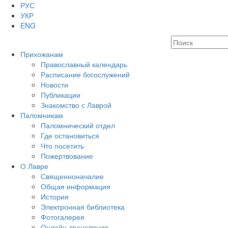
РУС
УКР
ENG
Прихожанам
Православный календарь
Расписание богослужений
Новости
Публикации
Знакомство с Лаврой
Паломникам
Паломнический отдел
Где остановиться
Что посетить
Пожертвование
О Лавре
Священноначалие
Общая информация
История
Электронная библиотека
Фотогалерея
Онлайн-трансляция