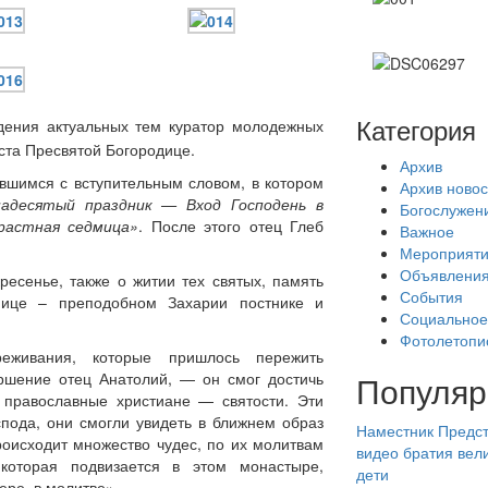
Категория
дения актуальных тем куратор молодежных
ста Пресвятой Богородице.
Архив
авшимся с вступительным словом, в котором
Архив новос
адесятый праздник — Вход Господень в
Богослужен
растная седмица»
. После этого отец Глеб
Важное
.
Мероприят
Объявлени
ресенье, также о житии тех святых, память
События
мице – преподобном Захарии постнике и
Социальное
Фотолетопи
живания, которые пришлось пережить
Популяр
ршение отец Анатолий, — он смог достичь
е православные христиане — святости. Эти
спода, они смогли увидеть в ближнем образ
Наместник
Предст
роисходит множество чудес, по их молитвам
видео
братия
вел
которая подвизается в этом монастыре,
дети
ере, в молитве».