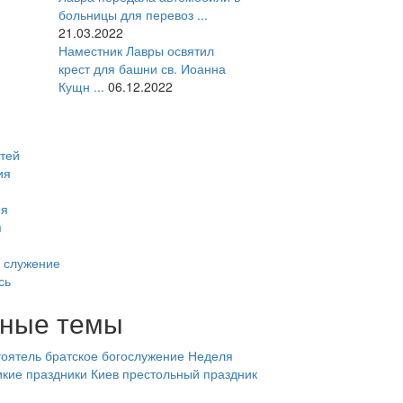
больницы для перевоз ...
21.03.2022
Наместник Лавры освятил
крест для башни св. Иоанна
Кущн ...
06.12.2022
тей
ия
ия
я
 служение
сь
ные темы
оятель
братское богослужение
Неделя
икие праздники
Киев
престольный праздник