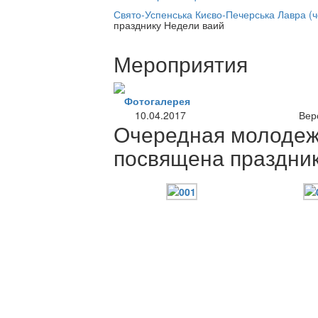
нлайн трансляция |
12 сентября
Свято-Успенська Києво-Печерська Лавра (
празднику Недели ваий
Название трансляции
Мероприятия
Фотогалерея
10.04.2017
Вер
Очередная молодеж
посвящена праздни