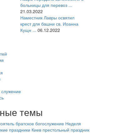
больницы для перевоз ...
21.03.2022
Наместник Лавры освятил
крест для башни св. Иоанна
Кущн ...
06.12.2022
тей
ия
ия
я
 служение
сь
ные темы
оятель
братское богослужение
Неделя
икие праздники
Киев
престольный праздник