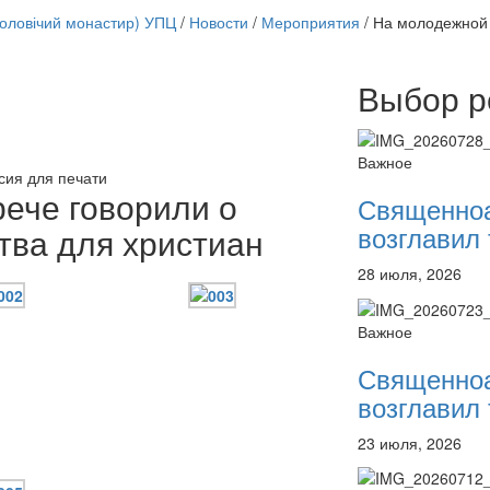
чоловічий монастир) УПЦ
/
Новости
/
Мероприятия
/
На молодежной 
Выбор р
Онлайн трансляции
12 сентября 2015
Назван
12 сентября 2015
Назван
Важное
12 сентября 2015
Назван
сия для печати
12 сентября 2015
Назван
ече говорили о
Священно
12 сентября 2015
Назван
возглавил 
тва для христиан
12 сентября 2015
Назван
12 сентября 2015
Назван
28 июля, 2026
12 сентября 2015
Назван
Перейти к архиву
Важное
Священно
возглавил 
23 июля, 2026