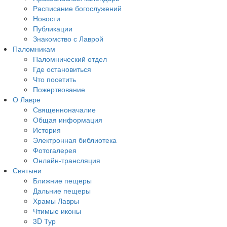
Расписание богослужений
Новости
Публикации
Знакомство с Лаврой
Паломникам
Паломнический отдел
Где остановиться
Что посетить
Пожертвование
О Лавре
Священноначалие
Общая информация
История
Электронная библиотека
Фотогалерея
Онлайн-трансляция
Святыни
Ближние пещеры
Дальние пещеры
Храмы Лавры
Чтимые иконы
3D Тур