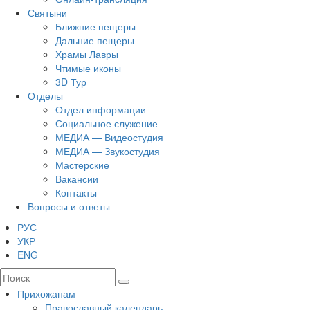
Святыни
Ближние пещеры
Дальние пещеры
Храмы Лавры
Чтимые иконы
3D Тур
Отделы
Отдел информации
Социальное служение
МЕДИА — Видеостудия
МЕДИА — Звукостудия
Мастерские
Вакансии
Контакты
Вопросы и ответы
РУС
УКР
ENG
Прихожанам
Православный календарь