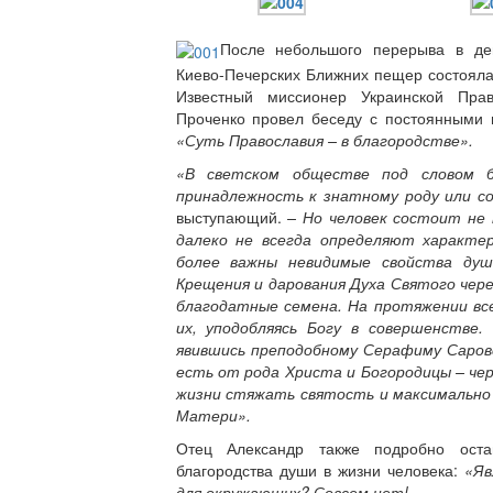
После небольшого перерыва в де
Киево-Печерских Ближних пещер состояла
Известный миссионер Украинской Пра
Проченко провел беседу с постоянными 
«Суть Православия – в благородстве».
«В светском обществе под словом б
принадлежность к знатному роду или с
выступающий.
– Но человек состоит не 
далеко не всегда определяют характе
более важны невидимые свойства душ
Крещения и дарования Духа Святого че
благодатные семена. На протяжении вс
их, уподобляясь Богу в совершенстве
явившись преподобному Серафиму Саровс
есть от рода Христа и Богородицы – че
жизни стяжать святость и максимально 
Матери».
Отец Александр также подробно оста
благородства души в жизни человека:
«Яв
для окружающих? Совсем нет!