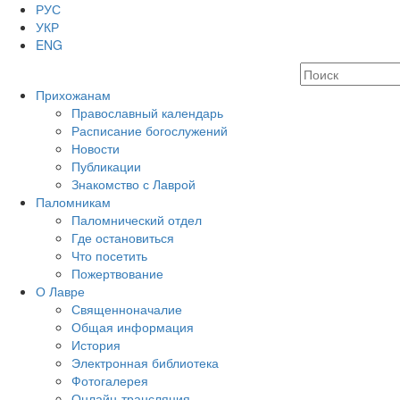
РУС
УКР
ENG
Прихожанам
Православный календарь
Расписание богослужений
Новости
Публикации
Знакомство с Лаврой
Паломникам
Паломнический отдел
Где остановиться
Что посетить
Пожертвование
О Лавре
Священноначалие
Общая информация
История
Электронная библиотека
Фотогалерея
Онлайн-трансляция