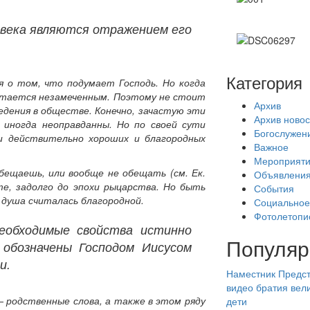
овека являются отражением его
Категория
я о том, что подумает Господь. Но когда
остается незамеченным. Поэтому не стоит
Архив
едения в обществе. Конечно, зачастую эти
Архив новос
 иногда неоправданны. Но по своей сути
Богослужен
и действительно хороших и благородных
Важное
Мероприят
бещаешь, или вообще не обещать (см. Ек.
Объявлени
те, задолго до эпохи рыцарства. Но быть
События
душа считалась благородной.
Социальное
Фотолетопи
еобходимые свойства истинно
Популяр
 обозначены Господом Иисусом
и.
Наместник
Предст
видео
братия
вел
– родственные слова, а также в этом ряду
дети