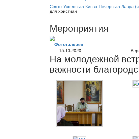
нлайн трансляция |
12 сентября
Свято-Успенська Києво-Печерська Лавра (
для христиан
Название трансляции
Мероприятия
Фотогалерея
15.10.2020
Вер
На молодежной встр
важности благородс