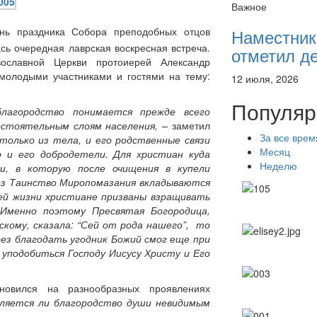
Важное
Наместник
нь праздника Собора преподобных отцов
сь очередная лаврская воскресная встреча.
отметил де
вославной Церкви протоиерей Александр
молодыми участниками и гостями на тему:
12 июля, 2026
Популяр
лагородство понимается прежде всего
остоятельным слоям населения, –
заметил
За все врем
только из тела, и его родственные связи
Месяц
р и его добродетели. Для христиан куда
Неделю
и, в которую после очищения в купели
рез Таинство Миропомазания вкладываются
ей жизни христиане призваны взращивать
. Именно поэтому Пресвятая Богородица,
кому, сказала: “Сей от рода нашего”,
то
рез благодать угодник Божий смог еще при
уподобиться Господу Иисусу Христу и Его
новился на разнообразных проявлениях
ляется ли благородство души невидимым