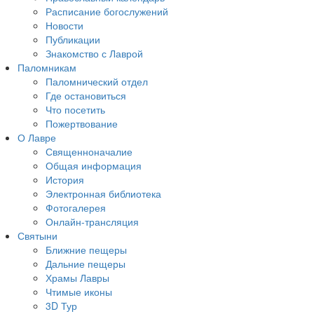
Расписание богослужений
Новости
Публикации
Знакомство с Лаврой
Паломникам
Паломнический отдел
Где остановиться
Что посетить
Пожертвование
О Лавре
Священноначалие
Общая информация
История
Электронная библиотека
Фотогалерея
Онлайн-трансляция
Святыни
Ближние пещеры
Дальние пещеры
Храмы Лавры
Чтимые иконы
3D Тур