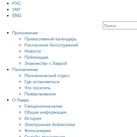
РУС
УКР
ENG
Прихожанам
Православный календарь
Расписание богослужений
Новости
Публикации
Знакомство с Лаврой
Паломникам
Паломнический отдел
Где остановиться
Что посетить
Пожертвование
О Лавре
Священноначалие
Общая информация
История
Электронная библиотека
Фотогалерея
Онлайн-трансляция