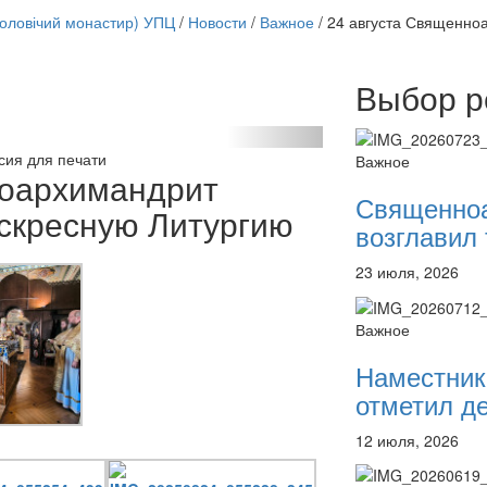
чоловічий монастир) УПЦ
/
Новости
/
Важное
/
24 августа Священно
Выбор р
Онлайн трансляции
12 сентября 2015
Назван
12 сентября 2015
Назван
сия для печати
Важное
12 сентября 2015
Назван
ноархимандрит
12 сентября 2015
Назван
Священно
скресную Литургию
12 сентября 2015
Назван
возглавил 
12 сентября 2015
Назван
12 сентября 2015
Назван
23 июля, 2026
12 сентября 2015
Назван
Перейти к архиву
Важное
Наместник
отметил де
12 июля, 2026