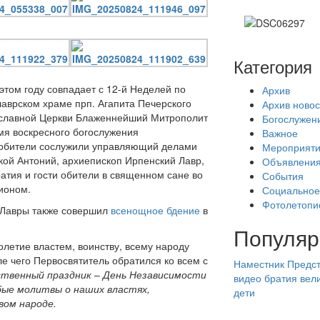
Категория
этом году совпадает с 12-й Неделей по
Архив
аврском храме прп. Агапита Печерского
Архив новос
ославной Церкви Блаженнейший Митрополит
Богослужен
мя воскресного богослужения
Важное
обители сослужили управляющий делами
Мероприят
ой Антоний, архиепископ Ирпенский Лавр,
Объявлени
атия и гости обители в священном сане во
События
ионом.
Социальное
Фотолетопи
Лавры также совершил
всенощное бдение
в
Популяр
летие властем, воинству, всему народу
е чего Первосвятитель обратился ко всем с
Наместник
Предст
ственный праздник
–
День Независимости
видео
братия
вел
бые молитвы о наших властях,
дети
вом народе.