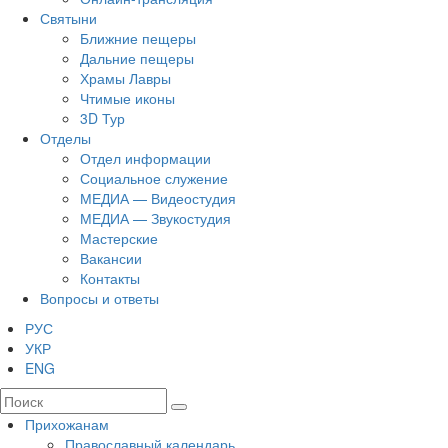
Святыни
Ближние пещеры
Дальние пещеры
Храмы Лавры
Чтимые иконы
3D Тур
Отделы
Отдел информации
Социальное служение
МЕДИА — Видеостудия
МЕДИА — Звукостудия
Мастерские
Вакансии
Контакты
Вопросы и ответы
РУС
УКР
ENG
Прихожанам
Православный календарь