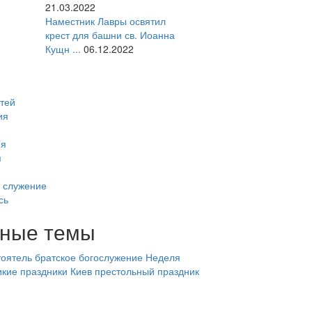
21.03.2022
Наместник Лавры освятил
крест для башни св. Иоанна
Кущн ...
06.12.2022
тей
ия
ия
я
 служение
сь
ные темы
оятель
братское богослужение
Неделя
икие праздники
Киев
престольный праздник