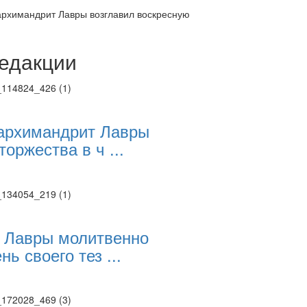
архимандрит Лавры возглавил воскресную
едакции
Веб-камеры
ие трансляции
ие трансляции
ие трансляции
ие трансляции
архимандрит Лавры
ие трансляции
торжества в ч ...
ие трансляции
ие трансляции
ие трансляции
 Лавры молитвенно
нь своего тез ...