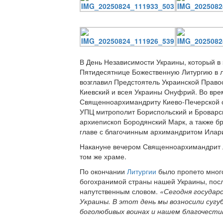
В День Независимости Украины, который в 
Пятидесятнице Божественную Литургию в л
возглавил Предстоятель Украинской Прав
Киевский и всея Украины Онуфрий. Во вре
Священноархимандриту Киево-Печерской 
УПЦ митрополит Бориспольский и Броварск
архиепископ Бородянский Марк, а также бр
главе с благочинным архимандритом Илар
Накануне вечером Священноархимандрит 
том же храме.
По окончании
Литургии
было пропето много
богохранимой страны нашей Украины, посл
напутственным словом.
«Сегодня государ
Украины. В этот день мы возносили сугу
боголюбивых воинах и нашем благочести