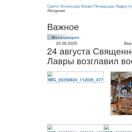
нлайн трансляция |
12 сентября
Свято-Успенська Києво-Печерська Лавра (
Литургию
Название трансляции
Важное
Фотогалерея
24.08.2025
Вер
24 августа Священ
Лавры возглавил во