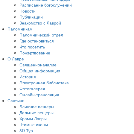
Расписание богослужений
Новости
Публикации
Знакомство с Лаврой
Паломникам
Паломнический отдел
Где остановиться
Что посетить
Пожертвование
О Лавре
Священноначалие
Общая информация
История
Электронная библиотека
Фотогалерея
Онлайн-трансляция
Святыни
Ближние пещеры
Дальние пещеры
Храмы Лавры
Чтимые иконы
3D Тур