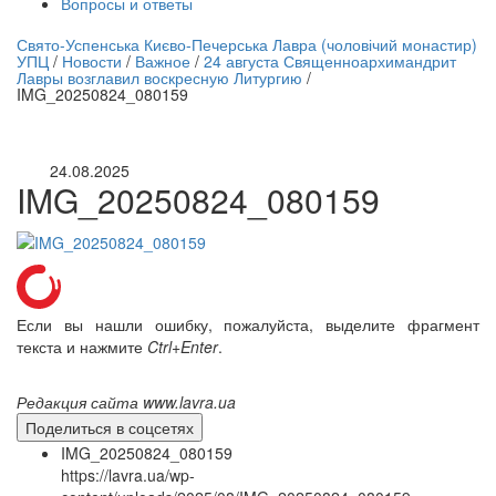
Вопросы и ответы
нлайн трансляция |
12 сентября
Свято-Успенська Києво-Печерська Лавра (чоловічий монастир)
УПЦ
/
Новости
/
Важное
/
24 августа Священноархимандрит
Название трансляции
Лавры возглавил воскресную Литургию
/
IMG_20250824_080159
24.08.2025
IMG_20250824_080159
Если вы нашли ошибку, пожалуйста, выделите фрагмент
текста и нажмите
Ctrl+Enter
.
Редакция сайта www.lavra.ua
Поделиться в соцсетях
IMG_20250824_080159
https://lavra.ua/wp-