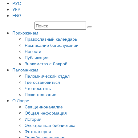
РУС
УКР
ENG
Прихожанам
Православный календарь
Расписание богослужений
Новости
Публикации
Знакомство с Лаврой
Паломникам
Паломнический отдел
Где остановиться
Что посетить
Пожертвование
О Лавре
Священноначалие
Общая информация
История
Электронная библиотека
Фотогалерея
Онлайн-трансляция