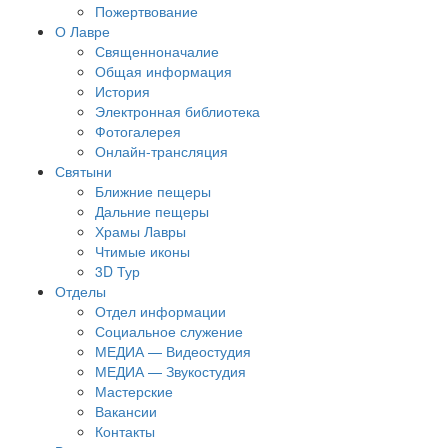
Пожертвование
О Лавре
Священноначалие
Общая информация
История
Электронная библиотека
Фотогалерея
Онлайн-трансляция
Святыни
Ближние пещеры
Дальние пещеры
Храмы Лавры
Чтимые иконы
3D Тур
Отделы
Отдел информации
Социальное служение
МЕДИА — Видеостудия
МЕДИА — Звукостудия
Мастерские
Вакансии
Контакты