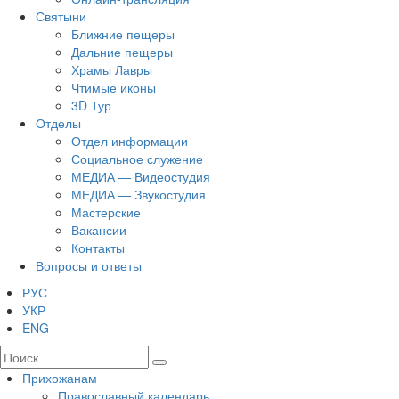
Святыни
Ближние пещеры
Дальние пещеры
Храмы Лавры
Чтимые иконы
3D Тур
Отделы
Отдел информации
Социальное служение
МЕДИА — Видеостудия
МЕДИА — Звукостудия
Мастерские
Вакансии
Контакты
Вопросы и ответы
РУС
УКР
ENG
Прихожанам
Православный календарь