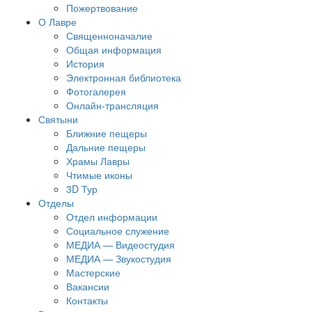
Пожертвование
О Лавре
Священноначалие
Общая информация
История
Электронная библиотека
Фотогалерея
Онлайн-трансляция
Святыни
Ближние пещеры
Дальние пещеры
Храмы Лавры
Чтимые иконы
3D Тур
Отделы
Отдел информации
Социальное служение
МЕДИА — Видеостудия
МЕДИА — Звукостудия
Мастерские
Вакансии
Контакты