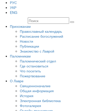
РУС
УКР
ENG
Прихожанам
Православный календарь
Расписание богослужений
Новости
Публикации
Знакомство с Лаврой
Паломникам
Паломнический отдел
Где остановиться
Что посетить
Пожертвование
О Лавре
Священноначалие
Общая информация
История
Электронная библиотека
Фотогалерея
Онлайн-трансляция