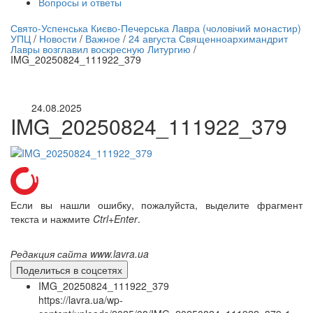
Вопросы и ответы
нлайн трансляция |
12 сентября
Свято-Успенська Києво-Печерська Лавра (чоловічий монастир)
УПЦ
/
Новости
/
Важное
/
24 августа Священноархимандрит
Название трансляции
Лавры возглавил воскресную Литургию
/
IMG_20250824_111922_379
24.08.2025
IMG_20250824_111922_379
Если вы нашли ошибку, пожалуйста, выделите фрагмент
текста и нажмите
Ctrl+Enter
.
Редакция сайта www.lavra.ua
Поделиться в соцсетях
IMG_20250824_111922_379
https://lavra.ua/wp-