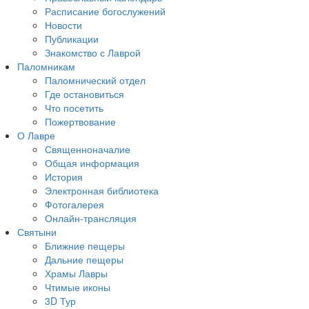
Расписание богослужений
Новости
Публикации
Знакомство с Лаврой
Паломникам
Паломнический отдел
Где остановиться
Что посетить
Пожертвование
О Лавре
Священноначалие
Общая информация
История
Электронная библиотека
Фотогалерея
Онлайн-трансляция
Святыни
Ближние пещеры
Дальние пещеры
Храмы Лавры
Чтимые иконы
3D Тур