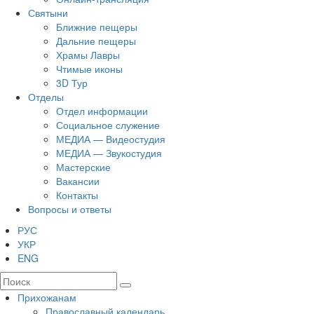
Святыни
Ближние пещеры
Дальние пещеры
Храмы Лавры
Чтимые иконы
3D Тур
Отделы
Отдел информации
Социальное служение
МЕДИА — Видеостудия
МЕДИА — Звукостудия
Мастерские
Вакансии
Контакты
Вопросы и ответы
РУС
УКР
ENG
Прихожанам
Православный календарь