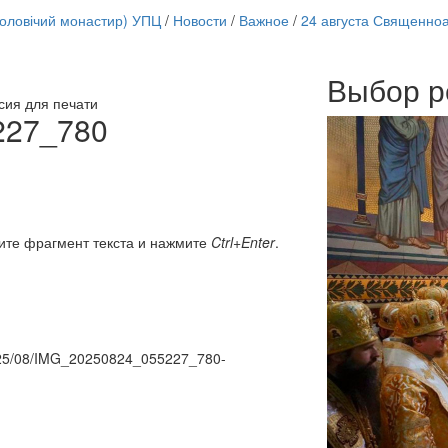
чоловічий монастир) УПЦ
/
Новости
/
Важное
/
24 августа Священно
Выбор р
Онлайн трансляции
сия для печати
12 сентября 2015
Назван
227_780
12 сентября 2015
Назван
12 сентября 2015
Назван
12 сентября 2015
Назван
12 сентября 2015
Назван
12 сентября 2015
Назван
12 сентября 2015
Назван
ите фрагмент текста и нажмите
Ctrl+Enter
.
12 сентября 2015
Назван
Перейти к архиву
/2025/08/IMG_20250824_055227_780-