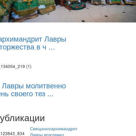
архимандрит Лавры
торжества в ч ...
 Лавры молитвенно
нь своего тез ...
публикации
Священноархимандрит
Лавры возглавил