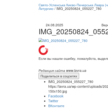
нлайн трансляция |
12 сентября
Свято-Успенська Києво-Печерська Лавра (
Литургию
/
IMG_20250824_055227_780
Название трансляции
24.08.2025
Вер
IMG_20250824_055
Если вы нашли ошибку, пожалуйста, выдел
Редакция сайта www.lavra.ua
Поделиться в соцсетях
IMG_20250824_055227_780
https://lavra.ua/wp-content/uploads
150x150.jpg
Facebook
Twitter
ВКонтакте