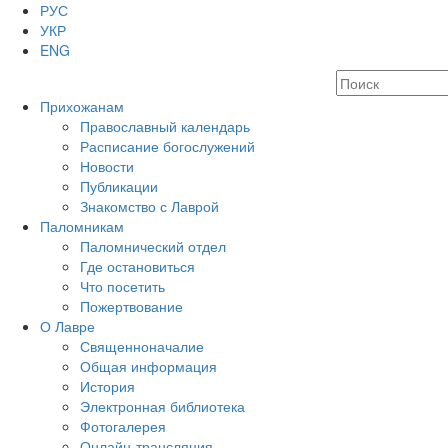
РУС
УКР
ENG
Прихожанам
Православный календарь
Расписание богослужений
Новости
Публикации
Знакомство с Лаврой
Паломникам
Паломнический отдел
Где остановиться
Что посетить
Пожертвование
О Лавре
Священноначалие
Общая информация
История
Электронная библиотека
Фотогалерея
Онлайн-трансляция