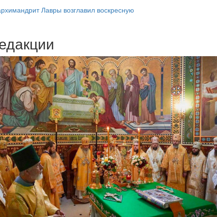
архимандрит Лавры возглавил воскресную
едакции
Веб-камеры
ие трансляции
ие трансляции
ие трансляции
ие трансляции
ие трансляции
ие трансляции
ие трансляции
ие трансляции