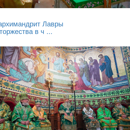
архимандрит Лавры
торжества в ч ...