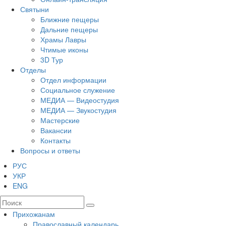
Святыни
Ближние пещеры
Дальние пещеры
Храмы Лавры
Чтимые иконы
3D Тур
Отделы
Отдел информации
Социальное служение
МЕДИА — Видеостудия
МЕДИА — Звукостудия
Мастерские
Вакансии
Контакты
Вопросы и ответы
РУС
УКР
ENG
Прихожанам
Православный календарь