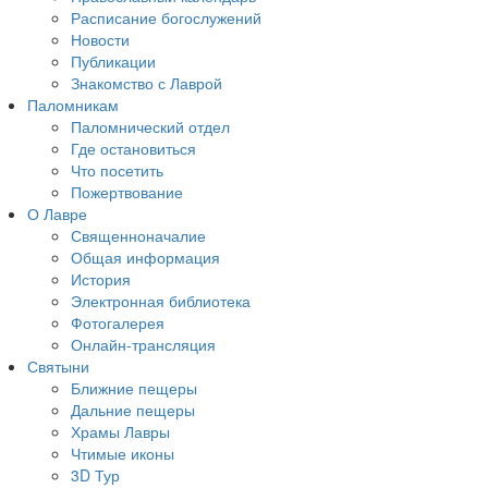
Расписание богослужений
Новости
Публикации
Знакомство с Лаврой
Паломникам
Паломнический отдел
Где остановиться
Что посетить
Пожертвование
О Лавре
Священноначалие
Общая информация
История
Электронная библиотека
Фотогалерея
Онлайн-трансляция
Святыни
Ближние пещеры
Дальние пещеры
Храмы Лавры
Чтимые иконы
3D Тур