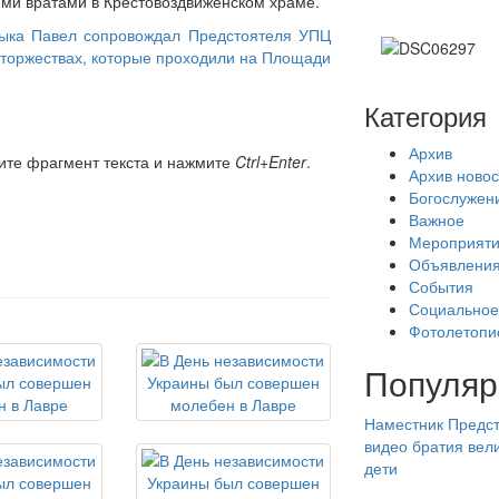
ими вратами в Крестовоздвиженском храме.
дыка Павел сопровождал Предстоятеля УПЦ
торжествах, которые проходили на Площади
Категория
Архив
ите фрагмент текста и нажмите
Ctrl+Enter
.
Архив новос
Богослужен
Важное
Мероприят
Объявлени
События
Социальное
Фотолетопи
Популяр
Наместник
Предст
видео
братия
вел
дети