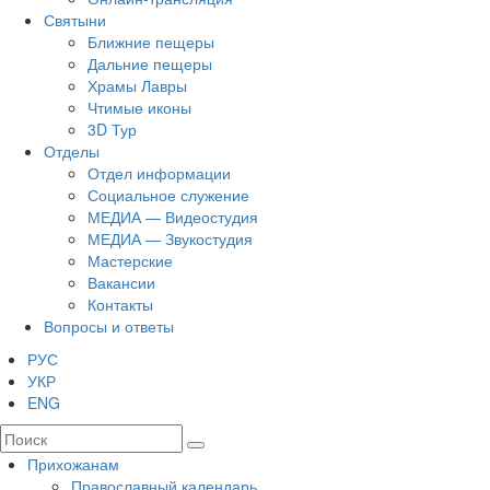
Святыни
Ближние пещеры
Дальние пещеры
Храмы Лавры
Чтимые иконы
3D Тур
Отделы
Отдел информации
Социальное служение
МЕДИА — Видеостудия
МЕДИА — Звукостудия
Мастерские
Вакансии
Контакты
Вопросы и ответы
РУС
УКР
ENG
Прихожанам
Православный календарь