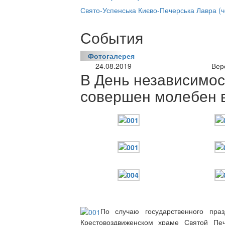
нлайн трансляция |
12 сентября
Свято-Успенська Києво-Печерська Лавра (
Название трансляции
События
Фотогалерея
24.08.2019
Вер
В День независимо
совершен молебен 
По случаю государственного пра
Крестовоздвиженском храме Святой Пе