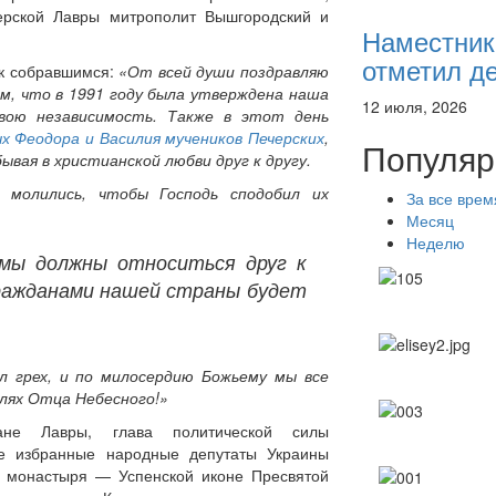
черской Лавры митрополит Вышгородский и
Наместник
отметил де
 к собравшимся:
«От всей души поздравляю
ем, что в 1991 году была утверждена наша
12 июля, 2026
свою независимость. Также в этот день
 Феодора и Василия мучеников Печерских
,
Популяр
вая в христианской любви друг к другу.
 молились, чтобы Господь сподобил их
За все врем
Месяц
Неделю
 мы должны относиться друг к
гражданами нашей страны будет
л грех, и по милосердию Божьему мы все
лях Отца Небесного!»
ане Лавры, глава политической силы
ие избранные народные депутаты Украины
ь монастыря — Успенской иконе Пресвятой