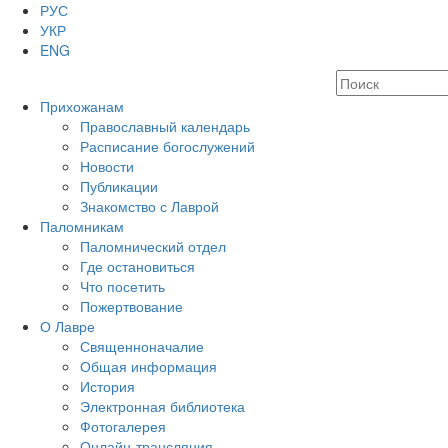
РУС
УКР
ENG
Прихожанам
Православный календарь
Расписание богослужений
Новости
Публикации
Знакомство с Лаврой
Паломникам
Паломнический отдел
Где остановиться
Что посетить
Пожертвование
О Лавре
Священноначалие
Общая информация
История
Электронная библиотека
Фотогалерея
Онлайн-трансляция