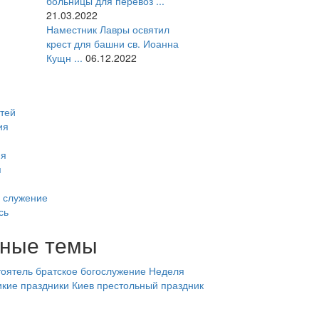
больницы для перевоз ...
21.03.2022
Наместник Лавры освятил
крест для башни св. Иоанна
Кущн ...
06.12.2022
тей
ия
ия
я
 служение
сь
ные темы
оятель
братское богослужение
Неделя
икие праздники
Киев
престольный праздник