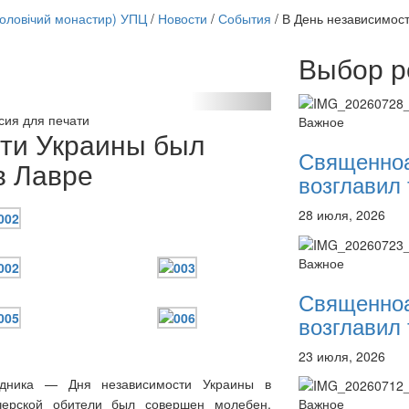
чоловічий монастир) УПЦ
/
Новости
/
События
/
В День независимос
Выбор р
Онлайн трансляции
12 сентября 2015
Назван
сия для печати
Важное
12 сентября 2015
Назван
сти Украины был
12 сентября 2015
Назван
Священно
12 сентября 2015
Назван
в Лавре
возглавил 
12 сентября 2015
Назван
12 сентября 2015
Назван
28 июля, 2026
12 сентября 2015
Назван
12 сентября 2015
Назван
Перейти к архиву
Важное
Священно
возглавил 
23 июля, 2026
здника — Дня независимости Украины в
черской обители был совершен молебен,
Важное