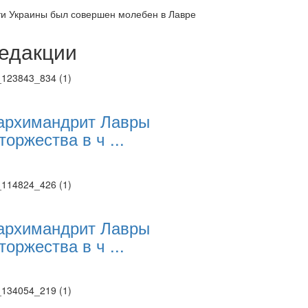
ти Украины был совершен молебен в Лавре
едакции
Веб-камеры
ие трансляции
ие трансляции
ие трансляции
архимандрит Лавры
ие трансляции
торжества в ч ...
ие трансляции
ие трансляции
ие трансляции
ие трансляции
архимандрит Лавры
торжества в ч ...