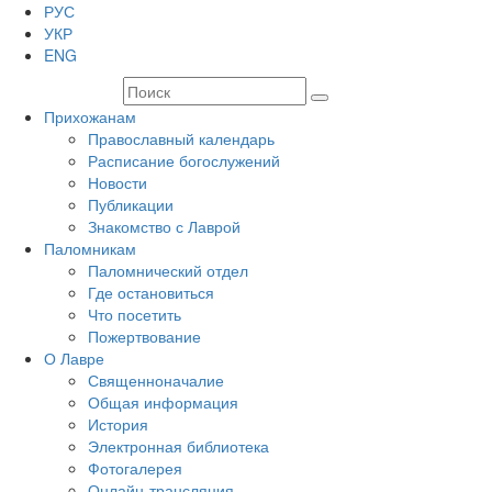
РУС
УКР
ENG
Прихожанам
Православный календарь
Расписание богослужений
Новости
Публикации
Знакомство с Лаврой
Паломникам
Паломнический отдел
Где остановиться
Что посетить
Пожертвование
О Лавре
Священноначалие
Общая информация
История
Электронная библиотека
Фотогалерея
Онлайн-трансляция