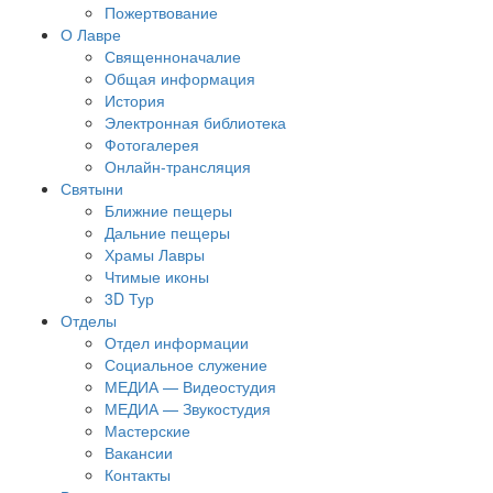
Пожертвование
О Лавре
Священноначалие
Общая информация
История
Электронная библиотека
Фотогалерея
Онлайн-трансляция
Святыни
Ближние пещеры
Дальние пещеры
Храмы Лавры
Чтимые иконы
3D Тур
Отделы
Отдел информации
Социальное служение
МЕДИА — Видеостудия
МЕДИА — Звукостудия
Мастерские
Вакансии
Контакты