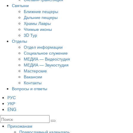
Святыни
Ближние пещеры
Дальние пещеры
Храмы Лавры
Чтимые иконы
3D Тур
Отделы
Отдел информации
Социальное служение
МЕДИА — Видеостудия
МЕДИА — Звукостудия
Мастерские
Вакансии
Контакты
Вопросы и ответы
РУС
УКР
ENG
Прихожанам
Православный календарь