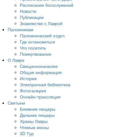
Расписание богослужений
Новости
Публикации
Знакомство с Лаврой
Паломникам
Паломнический отдел
Где остановиться
Что посетить
Пожертвование
О Лавре
Священноначалие
Общая информация
История
Электронная библиотека
Фотогалерея
Онлайн-трансляция
Святыни
Ближние пещеры
Дальние пещеры
Храмы Лавры
Чтимые иконы
3D Тур