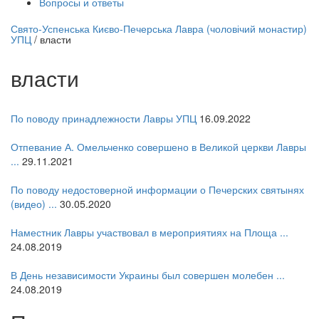
Вопросы и ответы
нлайн трансляция |
12 сентября
Свято-Успенська Києво-Печерська Лавра (чоловічий монастир)
УПЦ
/
власти
Название трансляции
власти
По поводу принадлежности Лавры УПЦ
16.09.2022
Отпевание А. Омельченко совершено в Великой церкви Лавры
...
29.11.2021
По поводу недостоверной информации о Печерских святынях
(видео) ...
30.05.2020
Наместник Лавры участвовал в мероприятиях на Площа ...
24.08.2019
В День независимости Украины был совершен молебен ...
24.08.2019