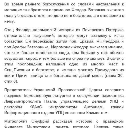
Во время раннего богослужения со словами наставления к
молящимся обратился иеромонах Феодор. Батюшка высказал
главную мысль о том, что дело не в богатстве, а в отношении к
нему.
Отец Феодор напомнил 3 истории из Печерского Патерика
относительно искушений, которые могут возникнуть из-за
богатства. Он пересказал жития прп. Еразма, мч.Феодора и
прп.Арефы Затворника. Иеромонах Феодор высказал мнение,
что чем богаче становятся люди, тем больше у них обычно
возрастает спрос, и тем больше им снова не хватает. В связи с
этим проповедник напомнил одно из многих мест в
Свщ.Писании о богатстве, а именно молитву Премудрого из
книги Притч «нищеты и богатства не давай мне». (глава 30,
стих 8).
Предстоятель Украинской Православной Церкви совершил
позднюю Божественную литургию в сослужении наместника
Лаврымитрополита Павла, управляющего делами УПЦ и
ректором КДАиС митрополитом Антонием, главой
Информационного отдела УПЦ епископом Климентом.
Митрополит Онуфрий рассказал историю о праведном
Филарете Милостивом, память которого Церковь также