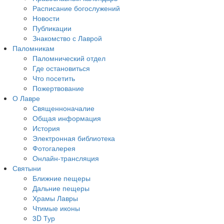
Расписание богослужений
Новости
Публикации
Знакомство с Лаврой
Паломникам
Паломнический отдел
Где остановиться
Что посетить
Пожертвование
О Лавре
Священноначалие
Общая информация
История
Электронная библиотека
Фотогалерея
Онлайн-трансляция
Святыни
Ближние пещеры
Дальние пещеры
Храмы Лавры
Чтимые иконы
3D Тур