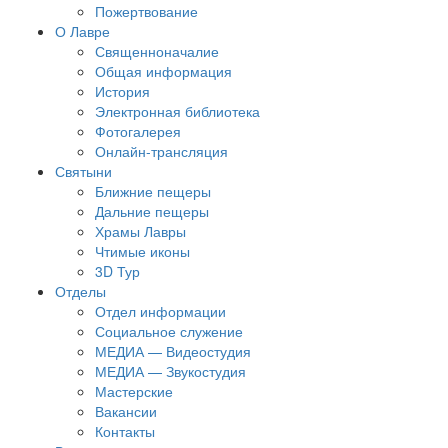
Пожертвование
О Лавре
Священноначалие
Общая информация
История
Электронная библиотека
Фотогалерея
Онлайн-трансляция
Святыни
Ближние пещеры
Дальние пещеры
Храмы Лавры
Чтимые иконы
3D Тур
Отделы
Отдел информации
Социальное служение
МЕДИА — Видеостудия
МЕДИА — Звукостудия
Мастерские
Вакансии
Контакты