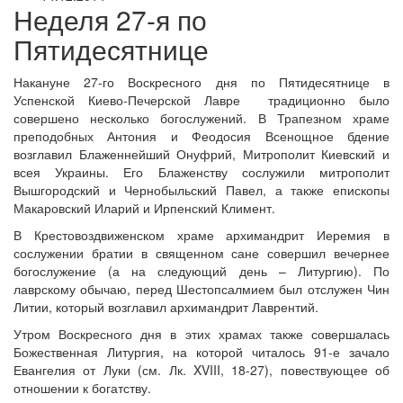
Неделя 27-я по
Пятидесятнице
Онлайн трансляции
Веб-камеры
Накануне 27-го Воскресного дня по Пятидесятнице в
12 сентября 2015
Название трансляции
Успенской Киево-Печерской Лавре традиционно было
12 сентября 2015
Название трансляции
совершено несколько богослужений. В Трапезном храме
12 сентября 2015
Название трансляции
преподобных Антония и Феодосия Всенощное бдение
12 сентября 2015
Название трансляции
возглавил Блаженнейший Онуфрий, Митрополит Киевский и
12 сентября 2015
Название трансляции
всея Украины. Его Блаженству сослужили митрополит
12 сентября 2015
Название трансляции
Вышгородский и Чернобыльский Павел, а также епископы
12 сентября 2015
Название трансляции
Макаровский Иларий и Ирпенский Климент.
12 сентября 2015
Название трансляции
В Крестовоздвиженском храме архимандрит Иеремия в
Перейти к архиву
сослужении братии в священном сане совершил вечернее
богослужение (а на следующий день – Литургию). По
лаврскому обычаю, перед Шестопсалмием был отслужен Чин
Литии, который возглавил архимандрит Лаврентий.
Утром Воскресного дня в этих храмах также совершалась
Божественная Литургия, на которой читалось 91-е зачало
Евангелия от Луки (см. Лк. XVIII, 18-27), повествующее об
отношении к богатству.