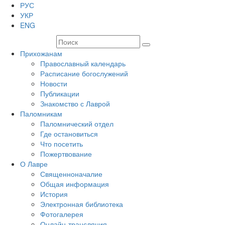
РУС
УКР
ENG
Прихожанам
Православный календарь
Расписание богослужений
Новости
Публикации
Знакомство с Лаврой
Паломникам
Паломнический отдел
Где остановиться
Что посетить
Пожертвование
О Лавре
Священноначалие
Общая информация
История
Электронная библиотека
Фотогалерея
Онлайн-трансляция