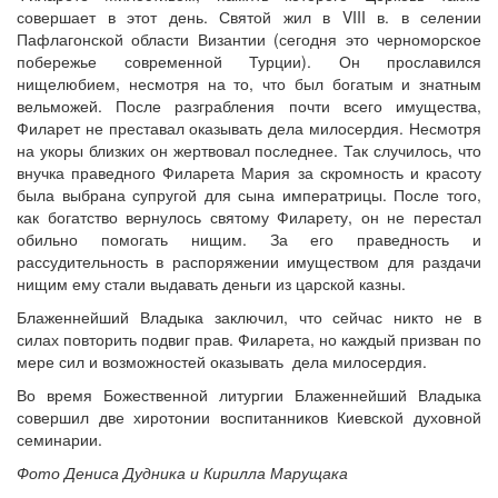
совершает в этот день. Святой жил в VIII в. в селении
Пафлагонской области Византии (сегодня это черноморское
побережье современной Турции). Он прославился
нищелюбием, несмотря на то, что был богатым и знатным
вельможей. После разграбления почти всего имущества,
Филарет не преставал оказывать дела милосердия. Несмотря
на укоры близких он жертвовал последнее. Так случилось, что
внучка праведного Филарета Мария за скромность и красоту
была выбрана супругой для сына императрицы. После того,
как богатство вернулось святому Филарету, он не перестал
обильно помогать нищим. За его праведность и
рассудительность в распоряжении имуществом для раздачи
нищим ему стали выдавать деньги из царской казны.
Блаженнейший Владыка заключил, что сейчас никто не в
силах повторить подвиг прав. Филарета, но каждый призван по
мере сил и возможностей оказывать дела милосердия.
Во время Божественной литургии Блаженнейший Владыка
совершил две хиротонии воспитанников Киевской духовной
семинарии.
Фото Дениса Дудника и Кирилла Марущака