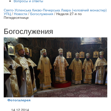
Вопросы и ответы
нлайн трансляция |
12 сентября
Свято-Успенська Києво-Печерська Лавра (чоловічий монастир)
УПЦ
/
Новости
/
Богослужения
/
Неделя 27-я по
Название трансляции
Пятидесятнице
Богослужения
Фотогалерея
14.12.2014