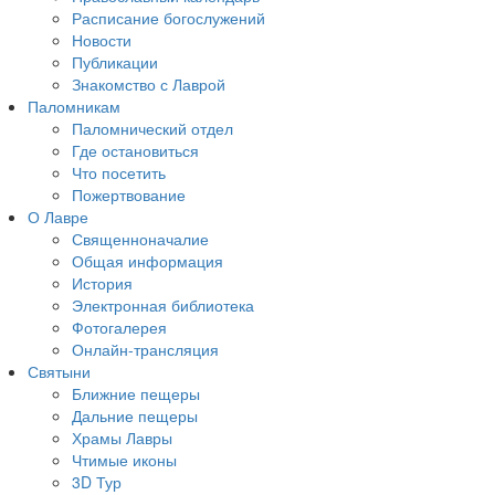
Расписание богослужений
Новости
Публикации
Знакомство с Лаврой
Паломникам
Паломнический отдел
Где остановиться
Что посетить
Пожертвование
О Лавре
Священноначалие
Общая информация
История
Электронная библиотека
Фотогалерея
Онлайн-трансляция
Святыни
Ближние пещеры
Дальние пещеры
Храмы Лавры
Чтимые иконы
3D Тур