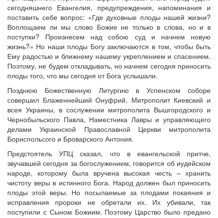
сегодняшнего Евангелия, предупреждения, напоминания и
поставить себе вопрос: «Где духовные плоды нашей жизни?
Воплощаем ли мы слово Божие не только в слова, но и в
поступки? Произнесем над собою суд и начнем новую
Онлайн трансляции
Веб-камеры
жизнь?» Но наши плоды Богу заключаются в том, чтобы быть
12 сентября 2015
Название трансляции
Ему радостью и ближнему нашему укреплением и спасением.
12 сентября 2015
Название трансляции
Поэтому, не будем откладывать, но начнем сегодня приносить
12 сентября 2015
Название трансляции
плоды того, что мы сегодня от Бога услышали.
12 сентября 2015
Название трансляции
Позднюю Божественную Литургию в Успенском cоборе
12 сентября 2015
Название трансляции
совершил Блаженнейший Онуфрий, Митрополит Киевский и
12 сентября 2015
Название трансляции
всея Украины, в сослужении митрополита Вышгородского и
12 сентября 2015
Название трансляции
Чернобыльского Павла, Наместника Лавры и управляющего
12 сентября 2015
Название трансляции
делами Украинской Православной Церкви митрополита
Перейти к архиву
Бориспольсого и Броварского Антония.
Предстоятель УПЦ сказал, что в евангельской притче,
звучавшей сегодня за богослужением, говорится об иудейском
народе, которому была вручена высокая честь – хранить
чистоту веры в истинного Бога. Народ должен был приносить
плоды этой веры. Но посылаемые за плодами покаяния и
исправления пророки не обретали их. Их убивали, так
поступили с Сыном Божиим. Поэтому Царство было предано