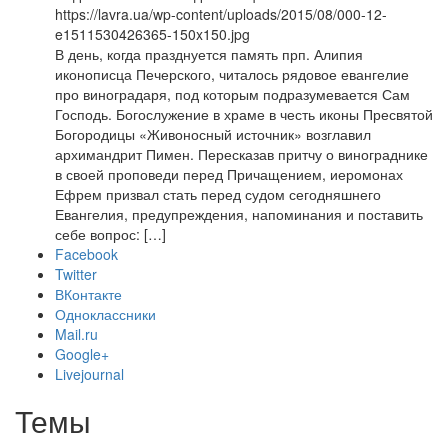
https://lavra.ua/wp-content/uploads/2015/08/000-12-
e1511530426365-150x150.jpg
В день, когда празднуется память прп. Алипия
иконописца Печерского, читалось рядовое евангелие
про виноградаря, под которым подразумевается Сам
Господь. Богослужение в храме в честь иконы Пресвятой
Богородицы «Живоносный источник» возглавил
архимандрит Пимен. Пересказав притчу о винограднике
в своей проповеди перед Причащением, иеромонах
Ефрем призвал стать перед судом сегодняшнего
Евангелия, предупреждения, напоминания и поставить
себе вопрос: […]
Facebook
Twitter
ВКонтакте
Одноклассники
Mail.ru
Google+
Livejournal
Темы