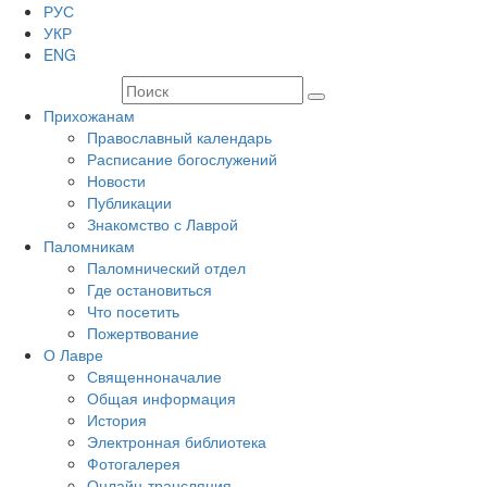
РУС
УКР
ENG
Прихожанам
Православный календарь
Расписание богослужений
Новости
Публикации
Знакомство с Лаврой
Паломникам
Паломнический отдел
Где остановиться
Что посетить
Пожертвование
О Лавре
Священноначалие
Общая информация
История
Электронная библиотека
Фотогалерея
Онлайн-трансляция