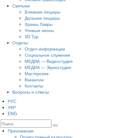
Святыни
Ближние пещеры
Дальние пещеры
Храмы Лавры
Чтимые иконы
3D Тур
Отделы
Отдел информации
Социальное служение
МЕДИА — Видеостудия
МЕДИА — Звукостудия
Мастерские
Вакансии
Контакты
Вопросы и ответы
РУС
УКР
ENG
Прихожанам
Православный календарь