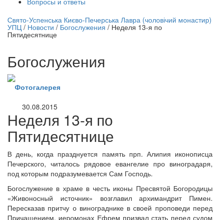
Вопросы и ответы
нлайн трансляция |
12 сентября
Свято-Успенська Києво-Печерська Лавра (чоловічий монастир)
УПЦ
/
Новости
/
Богослужения
/
Неделя 13-я по
Название трансляции
Пятидесятнице
Богослужения
Фотогалерея
30.08.2015
Неделя 13-я по
Пятидесятнице
В день, когда празднуется память прп. Алипия иконописца
Печерского, читалось рядовое евангелие про виноградаря,
под которым подразумевается Сам Господь.
Богослужение в храме в честь иконы Пресвятой Богородицы
«Живоносный источник» возглавил архимандрит Пимен.
Пересказав притчу о винограднике в своей проповеди перед
Причащением, иеромонах Ефрем призвал стать перед судом