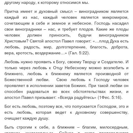
другому народу, к которому относимся мы.
Притча имеет и духовный смысл – виноградником является
каждый из нас, каждый человек является микромиром,
сочетающим в себе и земное и небесное. Господь насадил
свои виноградники – нас, и требует плодов. Какие же плоды
человек должен приносить, будучи виноградником
Христовым? Святой апостол Павел говорит: «…плод Духа есть
любовь, радость, мир, долготерпение, благость, доброта,
вера, кротость, воздержание…» (Гал. 5:22).
Любовь нужно проявить к Богу, своему Творцу и Создателю. И
только через любовь к Отцу Небесному можно возлюбить и
ближнего, любовь к ближнему является производной от
Божественной любви. Свою любовь к Господу человек
проявляет в исполнении заветов Божиих. При такой любви он
способен радоваться во всех обстоятельствах жизни, и
апостол Павел призывает: «Всегда радуйтесь» (1Фес. 5:16).
Бог есть любовь, поэтому все, что попускается Господом, это и
есть любовь, которая ведет к духовному совершенству,
очищает каждую душу.
Быть строгим к себе, а ближним – благим, милосердным,
кротким, милосердным. Сейчас в мире проповедуется