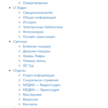
Пожертвование
О Лавре
Священноначалие
Общая информация
История
Электронная библиотека
Фотогалерея
Онлайн-трансляция
Святыни
Ближние пещеры
Дальние пещеры
Храмы Лавры
Чтимые иконы
3D Тур
Отделы
Отдел информации
Социальное служение
МЕДИА — Видеостудия
МЕДИА — Звукостудия
Мастерские
Вакансии
Контакты