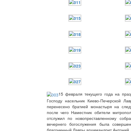
15 февраля текущего года на пра
Господу насельник Киево-Печерской Ла
перенесено братией монастыря на след
после чего Наместник обители митропо
отслужил по новопреставленному собр
вечернего богослужения была совершен
благочинный Лавры архимандрит Антоний.