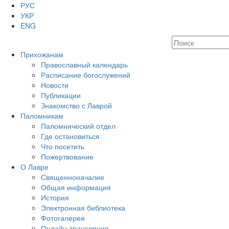
РУС
УКР
ENG
Прихожанам
Православный календарь
Расписание богослужений
Новости
Публикации
Знакомство с Лаврой
Паломникам
Паломнический отдел
Где остановиться
Что посетить
Пожертвование
О Лавре
Священноначалие
Общая информация
История
Электронная библиотека
Фотогалерея
Онлайн-трансляция