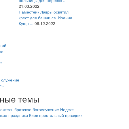
больницы для перевоз ...
21.03.2022
Наместник Лавры освятил
крест для башни св. Иоанна
Кущн ...
06.12.2022
тей
ия
ия
я
 служение
сь
ные темы
оятель
братское богослужение
Неделя
икие праздники
Киев
престольный праздник