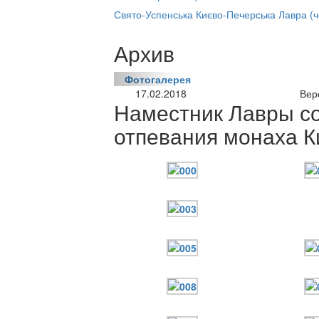
нлайн трансляция |
12 сентября
Свято-Успенська Києво-Печерська Лавра (
Название трансляции
Архив
Фотогалерея
17.02.2018
Вер
Наместник Лавры с
отпевания монаха 