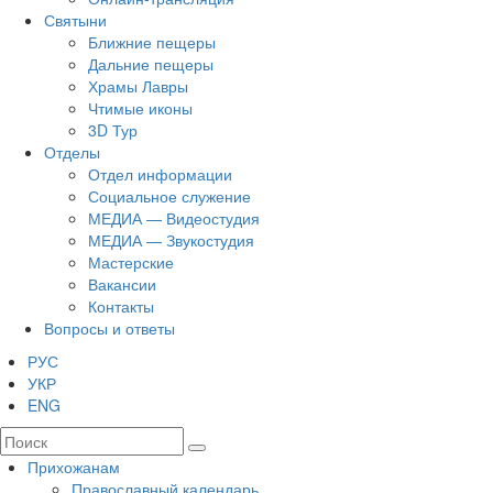
Святыни
Ближние пещеры
Дальние пещеры
Храмы Лавры
Чтимые иконы
3D Тур
Отделы
Отдел информации
Социальное служение
МЕДИА — Видеостудия
МЕДИА — Звукостудия
Мастерские
Вакансии
Контакты
Вопросы и ответы
РУС
УКР
ENG
Прихожанам
Православный календарь