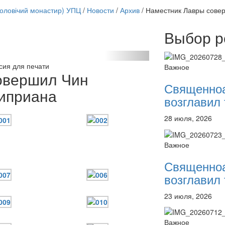
чоловічий монастир) УПЦ
/
Новости
/
Архив
/
Наместник Лавры сове
Выбор р
Онлайн трансляции
12 сентября 2015
Назван
сия для печати
Важное
12 сентября 2015
Назван
овершил Чин
12 сентября 2015
Назван
Священно
12 сентября 2015
Назван
Киприана
возглавил 
12 сентября 2015
Назван
12 сентября 2015
Назван
28 июля, 2026
12 сентября 2015
Назван
12 сентября 2015
Назван
Перейти к архиву
Важное
Священно
возглавил 
23 июля, 2026
Важное