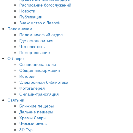
Расписание богослужений
Новости
Публикации
Знакомство с Лаврой
Паломникам
Паломнический отдел
Где остановиться
Что посетить
Пожертвование
О Лавре
Священноначалие
Общая информация
История
Электронная библиотека
Фотогалерея
Онлайн-трансляция
Святыни
Ближние пещеры
Дальние пещеры
Храмы Лавры
Чтимые иконы
3D Тур