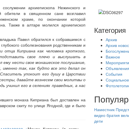
 сослужении архиепископа Нежинского и
ей обители в священном сане возглавил
виженском храме, по окончании которой
на. Также в алтаре молился архиепископ
Категория
 владыка Павел обратился к собравшимся с
Архив
а глубокого соболезнования родственникам и
Архив новос
и отца Киприана как человека кроткого,
Богослужен
подставить свое плечо и выслушать в
Важное
ел ему нести свое монашеское послушание,
Мероприят
й, именно так, как будто все это делал он
Объявлени
 Спаситель упокоит его душу в Царствии
События
 сестры, давайте вознесем свои молитвы о
Социальное
ь учинил его в селениях праведных, а нас
Фотолетопи
Популяр
чившего монаха Киприана был доставлен на
аврском скиту по улице Ягодной, где и было
Наместник
Предст
видео
братия
вел
дети
Монах Киприан (в миру —