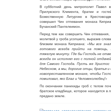
В субботний день митрополит Павел в
Прилукского Климента, братии и гост
Божественную Литургию в Крестовозд
совершил Чин отпевания монаха Киприа
Бучанский Пантелеимон.
Перед тем как совершить Чин отпевания,
молитвой у гроба усопшего, выразив слов
близким монаха Киприана:
«Мы все знал
готового всегда прийти на помощь, 
тяжелую минуту. Где бы Господь не отв
всегда он исполнял его с полной отдаче
для Самого Господа. Пусть же Христос
Небесном, а мы, дорогие отцы, братья и
новопреставленном монахе, чтобы Господ
помиловал, яко Благ и Человеколюбец!»
По окончании панихиды гроб с телом по
братское кладбище, которое находится в л
предано земле.