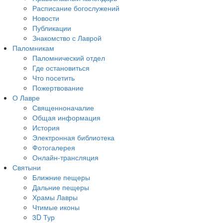
Расписание богослужений
Новости
Публикации
Знакомство с Лаврой
Паломникам
Паломнический отдел
Где остановиться
Что посетить
Пожертвование
О Лавре
Священноначалие
Общая информация
История
Электронная библиотека
Фотогалерея
Онлайн-трансляция
Святыни
Ближние пещеры
Дальние пещеры
Храмы Лавры
Чтимые иконы
3D Тур