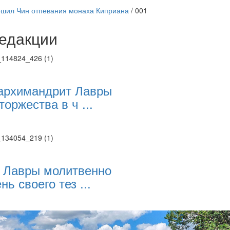
ршил Чин отпевания монаха Киприана
/
001
едакции
Веб-камеры
ие трансляции
ие трансляции
ие трансляции
архимандрит Лавры
ие трансляции
торжества в ч ...
ие трансляции
ие трансляции
ие трансляции
ие трансляции
 Лавры молитвенно
нь своего тез ...