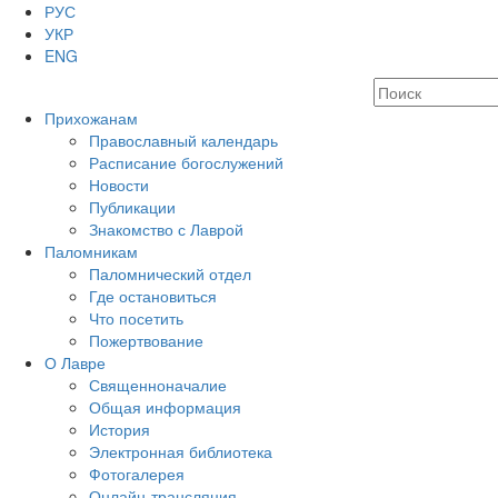
РУС
УКР
ENG
Прихожанам
Православный календарь
Расписание богослужений
Новости
Публикации
Знакомство с Лаврой
Паломникам
Паломнический отдел
Где остановиться
Что посетить
Пожертвование
О Лавре
Священноначалие
Общая информация
История
Электронная библиотека
Фотогалерея
Онлайн-трансляция