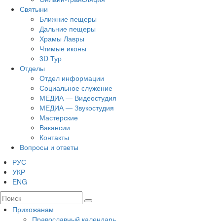
Святыни
Ближние пещеры
Дальние пещеры
Храмы Лавры
Чтимые иконы
3D Тур
Отделы
Отдел информации
Социальное служение
МЕДИА — Видеостудия
МЕДИА — Звукостудия
Мастерские
Вакансии
Контакты
Вопросы и ответы
РУС
УКР
ENG
Прихожанам
Православный календарь