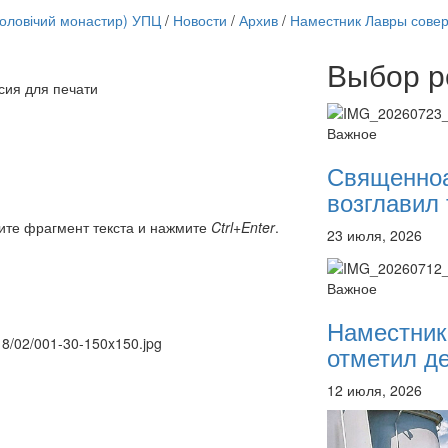
чоловічий монастир) УПЦ
/
Новости
/
Архив
/
Наместник Лавры сове
Выбор р
сия для печати
Онлайн трансляции
12 сентября 2015
Назван
Важное
12 сентября 2015
Назван
12 сентября 2015
Назван
Священно
12 сентября 2015
Назван
возглавил 
12 сентября 2015
Назван
12 сентября 2015
Назван
ите фрагмент текста и нажмите
Ctrl+Enter
.
23 июля, 2026
12 сентября 2015
Назван
12 сентября 2015
Назван
Перейти к архиву
Важное
Наместник
018/02/001-30-150x150.jpg
отметил де
12 июля, 2026