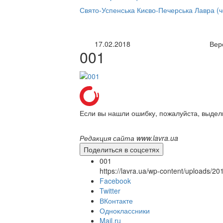
нлайн трансляция |
12 сентября
Свято-Успенська Києво-Печерська Лавра (
Название трансляции
17.02.2018
Вер
001
Если вы нашли ошибку, пожалуйста, выдел
Редакция сайта www.lavra.ua
Поделиться в соцсетях
001
https://lavra.ua/wp-content/uploads/2
Facebook
Twitter
ВКонтакте
Одноклассники
Mail.ru