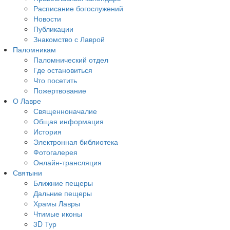
Расписание богослужений
Новости
Публикации
Знакомство с Лаврой
Паломникам
Паломнический отдел
Где остановиться
Что посетить
Пожертвование
О Лавре
Священноначалие
Общая информация
История
Электронная библиотека
Фотогалерея
Онлайн-трансляция
Святыни
Ближние пещеры
Дальние пещеры
Храмы Лавры
Чтимые иконы
3D Тур