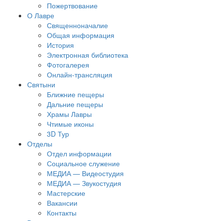
Пожертвование
О Лавре
Священноначалие
Общая информация
История
Электронная библиотека
Фотогалерея
Онлайн-трансляция
Святыни
Ближние пещеры
Дальние пещеры
Храмы Лавры
Чтимые иконы
3D Тур
Отделы
Отдел информации
Социальное служение
МЕДИА — Видеостудия
МЕДИА — Звукостудия
Мастерские
Вакансии
Контакты