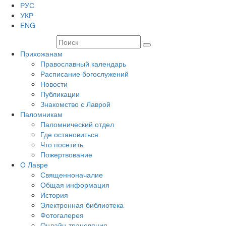
РУС
УКР
ENG
Прихожанам
Православный календарь
Расписание богослужений
Новости
Публикации
Знакомство с Лаврой
Паломникам
Паломнический отдел
Где остановиться
Что посетить
Пожертвование
О Лавре
Священноначалие
Общая информация
История
Электронная библиотека
Фотогалерея
Онлайн-трансляция