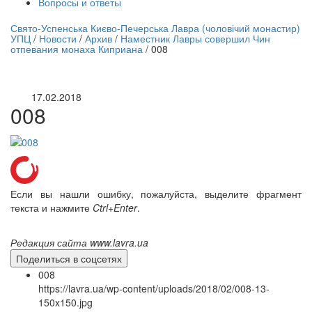
Вопросы и ответы
нлайн трансляция |
12 сентября
Свято-Успенська Києво-Печерська Лавра (чоловічий монастир)
УПЦ
/
Новости
/
Архив
/
Наместник Лавры совершил Чин
Название трансляции
отпевания монаха Киприана
/
008
17.02.2018
008
Если вы нашли ошибку, пожалуйста, выделите фрагмент
текста и нажмите
Ctrl+Enter
.
Редакция сайта www.lavra.ua
Поделиться в соцсетях
008
https://lavra.ua/wp-content/uploads/2018/02/008-13-
150x150.jpg