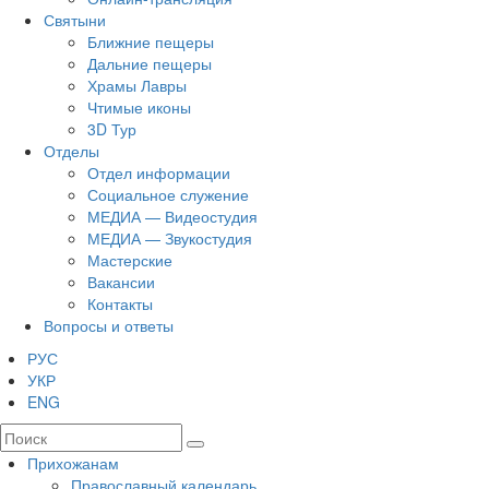
Святыни
Ближние пещеры
Дальние пещеры
Храмы Лавры
Чтимые иконы
3D Тур
Отделы
Отдел информации
Социальное служение
МЕДИА — Видеостудия
МЕДИА — Звукостудия
Мастерские
Вакансии
Контакты
Вопросы и ответы
РУС
УКР
ENG
Прихожанам
Православный календарь