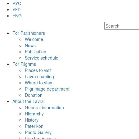
РУС
УКР
ENG
For Parishioners
Welcome
News
Publication
Service schedule
For Pilgrims
Places to visit
Lavra chanting
Where to stay
Pilgrimage department
Donation
About the Lavra
General information
Hierarchy
History
Paterikon
Photo Gallery
Live broadcasts