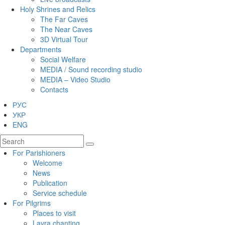
Holy Shrines and Relics
The Far Caves
The Near Caves
3D Virtual Tour
Departments
Social Welfare
MEDIA / Sound recording studio
MEDIA – Video Studio
Contacts
РУС
УКР
ENG
For Parishioners
Welcome
News
Publication
Service schedule
For Pilgrims
Places to visit
Lavra chanting