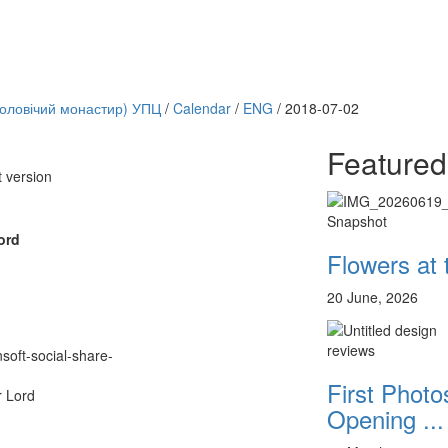
чоловічий монастир) УПЦ
/
Calendar
/
ENG
/
2018-07-02
Featured
t version
Онлайн трансляции
12 сентября 2015
Назван
Snapshot
12 сентября 2015
Назван
ord
12 сентября 2015
Назван
Flowers at
12 сентября 2015
Назван
12 сентября 2015
Назван
20 June, 2026
12 сентября 2015
Назван
12 сентября 2015
Назван
12 сентября 2015
Назван
reviews
nsoft-social-share-
Перейти к архиву
First Photos
r Lord
Opening ...