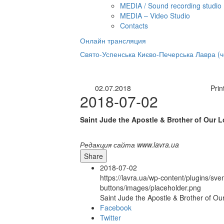
MEDIA / Sound recording studio
MEDIA – Video Studio
Contacts
Онлайн трансляция
нлайн трансляция |
12 сентября
Свято-Успенська Києво-Печерська Лавра (
Название трансляции
02.07.2018
Prin
2018-07-02
Saint Jude the Apostle & Brother of Our L
Редакция сайта www.lavra.ua
Share
2018-07-02
https://lavra.ua/wp-content/plugins/sve
buttons/images/placeholder.png
Saint Jude the Apostle & Brother of Ou
Facebook
Twitter