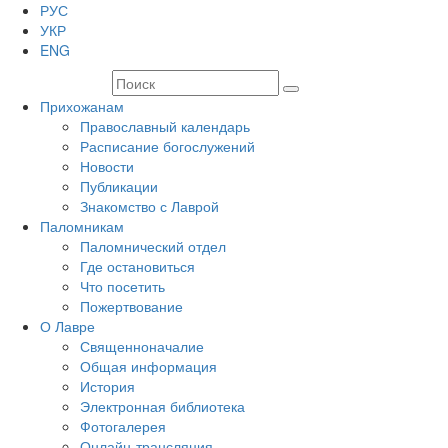
РУС
УКР
ENG
Прихожанам
Православный календарь
Расписание богослужений
Новости
Публикации
Знакомство с Лаврой
Паломникам
Паломнический отдел
Где остановиться
Что посетить
Пожертвование
О Лавре
Священноначалие
Общая информация
История
Электронная библиотека
Фотогалерея
Онлайн-трансляция