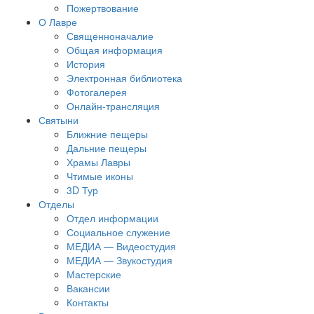
Пожертвование
О Лавре
Священноначалие
Общая информация
История
Электронная библиотека
Фотогалерея
Онлайн-трансляция
Святыни
Ближние пещеры
Дальние пещеры
Храмы Лавры
Чтимые иконы
3D Тур
Отделы
Отдел информации
Социальное служение
МЕДИА — Видеостудия
МЕДИА — Звукостудия
Мастерские
Вакансии
Контакты