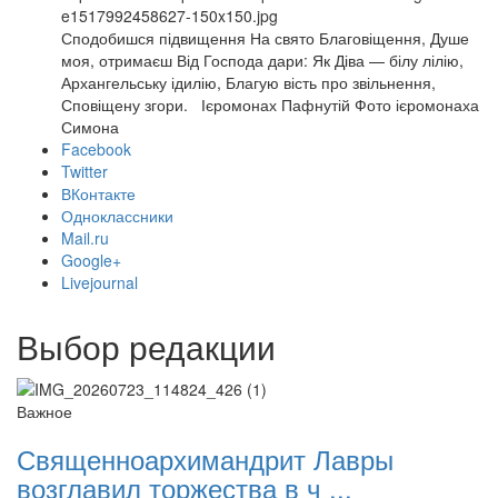
e1517992458627-150x150.jpg
Сподобишся підвищення На свято Благовіщення, Душе
моя, отримаєш Від Господа дари: Як Діва — білу лілію,
Архангельську ідилію, Благую вість про звільнення,
Сповіщену згори. Ієромонах Пафнутій Фото ієромонаха
Симона
Facebook
Twitter
ВКонтакте
Одноклассники
Mail.ru
Google+
Livejournal
Выбор редакции
Важное
Священноархимандрит Лавры
возглавил торжества в ч ...