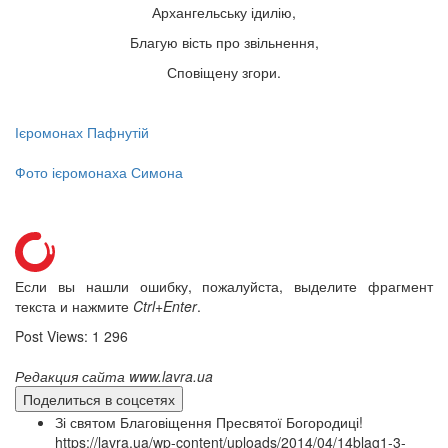
Архангельську ідилію,
Благую вість про звільнення,
Сповіщену згори.
Онлайн трансляции
Веб-камеры
12 сентября 2015
Название трансляции
12 сентября 2015
Название трансляции
Ієромонах Пафнутій
12 сентября 2015
Название трансляции
12 сентября 2015
Название трансляции
Фото ієромонаха Симона
12 сентября 2015
Название трансляции
12 сентября 2015
Название трансляции
12 сентября 2015
Название трансляции
12 сентября 2015
Название трансляции
Перейти к архиву
Если вы нашли ошибку, пожалуйста, выделите фрагмент
текста и нажмите
Ctrl+Enter
.
Post Views:
1 296
Редакция сайта www.lavra.ua
Поделиться в соцсетях
Зі святом Благовіщення Пресвятої Богородиці!
https://lavra.ua/wp-content/uploads/2014/04/14blag1-3-