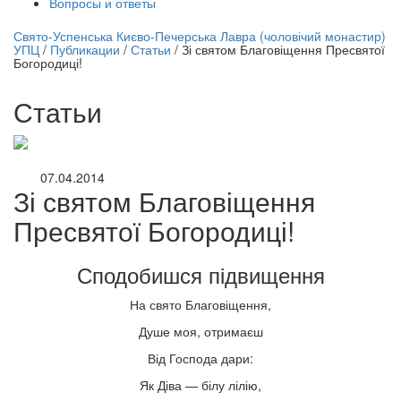
Вопросы и ответы
нлайн трансляция |
12 сентября
Свято-Успенська Києво-Печерська Лавра (чоловічий монастир)
УПЦ
/
Публикации
/
Статьи
/
Зі святом Благовіщення Пресвятої
Название трансляции
Богородиці!
Статьи
07.04.2014
Зі святом Благовіщення
Пресвятої Богородиці!
Сподобишся підвищення
На свято Благовіщення,
Душе моя, отримаєш
Від Господа дари:
Як Діва — білу лілію,