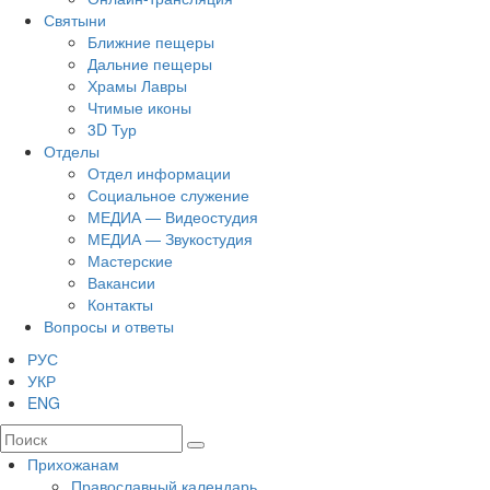
Святыни
Ближние пещеры
Дальние пещеры
Храмы Лавры
Чтимые иконы
3D Тур
Отделы
Отдел информации
Социальное служение
МЕДИА — Видеостудия
МЕДИА — Звукостудия
Мастерские
Вакансии
Контакты
Вопросы и ответы
РУС
УКР
ENG
Прихожанам
Православный календарь