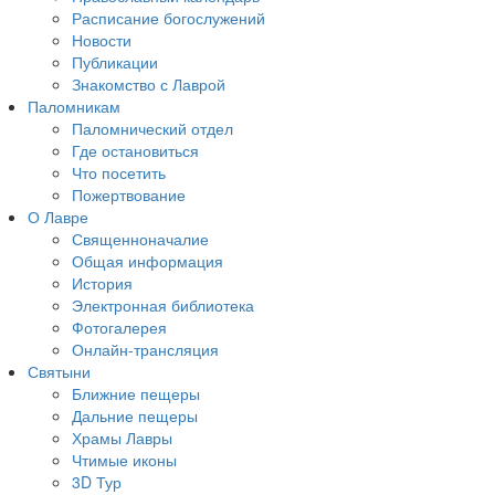
Расписание богослужений
Новости
Публикации
Знакомство с Лаврой
Паломникам
Паломнический отдел
Где остановиться
Что посетить
Пожертвование
О Лавре
Священноначалие
Общая информация
История
Электронная библиотека
Фотогалерея
Онлайн-трансляция
Святыни
Ближние пещеры
Дальние пещеры
Храмы Лавры
Чтимые иконы
3D Тур