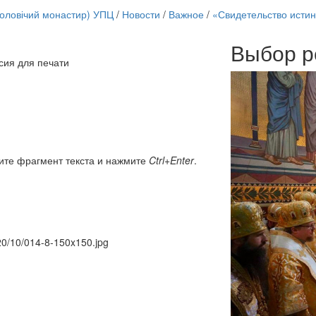
чоловічий монастир) УПЦ
/
Новости
/
Важное
/
«Свидетельство истин
Выбор р
сия для печати
Онлайн трансляции
12 сентября 2015
Назван
12 сентября 2015
Назван
12 сентября 2015
Назван
12 сентября 2015
Назван
12 сентября 2015
Назван
12 сентября 2015
Назван
ите фрагмент текста и нажмите
Ctrl+Enter
.
12 сентября 2015
Назван
12 сентября 2015
Назван
Перейти к архиву
020/10/014-8-150x150.jpg