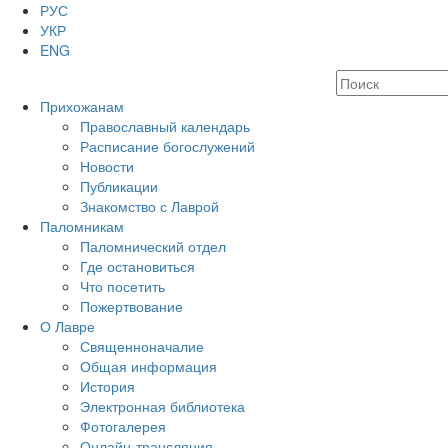
РУС
УКР
ENG
Прихожанам
Православный календарь
Расписание богослужений
Новости
Публикации
Знакомство с Лаврой
Паломникам
Паломнический отдел
Где остановиться
Что посетить
Пожертвование
О Лавре
Священноначалие
Общая информация
История
Электронная библиотека
Фотогалерея
Онлайн-трансляция