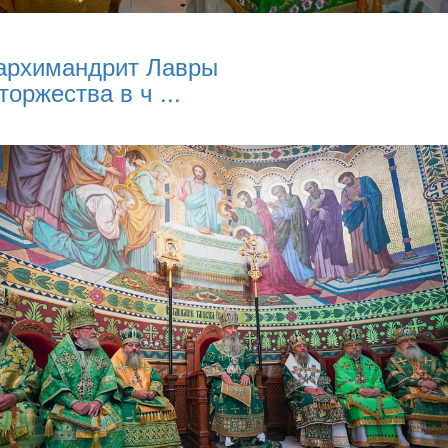
архимандрит Лавры
торжества в ч ...