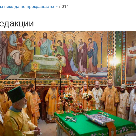
ы никогда не прекращается»
/
014
едакции
Веб-камеры
ие трансляции
ие трансляции
ие трансляции
ие трансляции
ие трансляции
ие трансляции
ие трансляции
ие трансляции