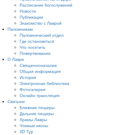
Расписание богослужений
Новости
Публикации
Знакомство с Лаврой
Паломникам
Паломнический отдел
Где остановиться
Что посетить
Пожертвование
О Лавре
Священноначалие
Общая информация
История
Электронная библиотека
Фотогалерея
Онлайн-трансляция
Святыни
Ближние пещеры
Дальние пещеры
Храмы Лавры
Чтимые иконы
3D Тур