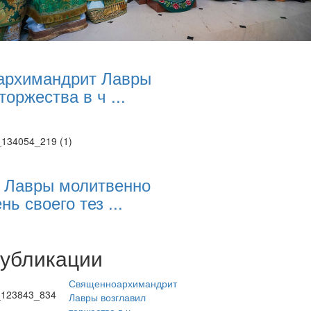
архимандрит Лавры
торжества в ч ...
 Лавры молитвенно
нь своего тез ...
публикации
Священноархимандрит
Лавры возглавил