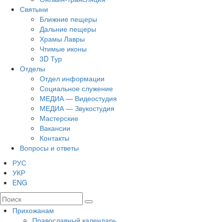
Святыни
Ближние пещеры
Дальние пещеры
Храмы Лавры
Чтимые иконы
3D Тур
Отделы
Отдел информации
Социальное служение
МЕДИА — Видеостудия
МЕДИА — Звукостудия
Мастерские
Вакансии
Контакты
Вопросы и ответы
РУС
УКР
ENG
Прихожанам
Православный календарь