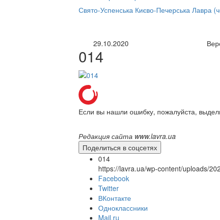
нлайн трансляция |
12 сентября
Свято-Успенська Києво-Печерська Лавра (
Название трансляции
29.10.2020
Вер
014
Если вы нашли ошибку, пожалуйста, выдел
Редакция сайта www.lavra.ua
Поделиться в соцсетях
014
https://lavra.ua/wp-content/uploads/2
Facebook
Twitter
ВКонтакте
Одноклассники
Mail.ru