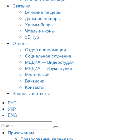
Святыни
Ближние пещеры
Дальние пещеры
Храмы Лавры
Чтимые иконы
3D Тур
Отделы
Отдел информации
Социальное служение
МЕДИА — Видеостудия
МЕДИА — Звукостудия
Мастерские
Вакансии
Контакты
Вопросы и ответы
РУС
УКР
ENG
Прихожанам
Православный календарь