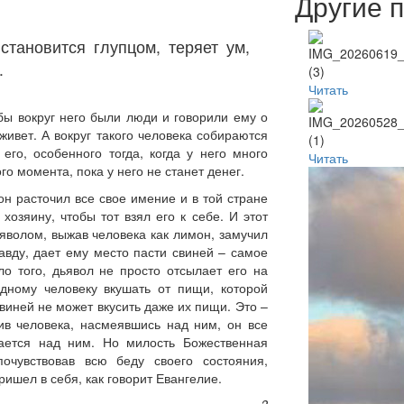
Другие 
становится глупцом, теряет ум,
.
Читать
обы вокруг него были люди и говорили ему о
 живет. А вокруг такого человека собираются
его, особенного тогда, когда у него много
Читать
го момента, пока у него не станет денег.
он расточил все свое имение и в той стране
 хозяину, чтобы тот взял его к себе. И этот
ьяволом, выжав человека как лимон, замучил
равду, дает ему место пасти свиней – самое
о того, дьявол не просто отсылает его на
дному человеку вкушать от пищи, которой
свиней не может вкусить даже их пищи. Это –
ив человека, насмеявшись над ним, он все
ается над ним. Но милость Божественная
очувствовав всю беду своего состояния,
ришел в себя, как говорит Евангелие.