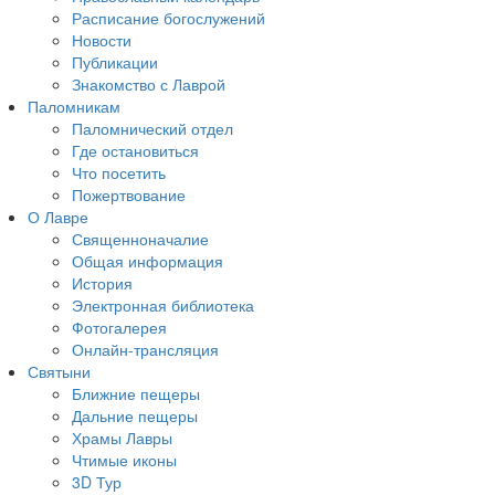
Расписание богослужений
Новости
Публикации
Знакомство с Лаврой
Паломникам
Паломнический отдел
Где остановиться
Что посетить
Пожертвование
О Лавре
Священноначалие
Общая информация
История
Электронная библиотека
Фотогалерея
Онлайн-трансляция
Святыни
Ближние пещеры
Дальние пещеры
Храмы Лавры
Чтимые иконы
3D Тур