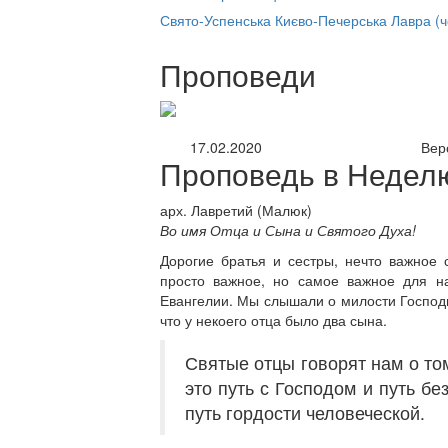
нлайн трансляция |
12 сентября
Свято-Успенська Києво-Печерська Лавра (
Название трансляции
Проповеди
17.02.2020
Вер
Проповедь в Недел
арх. Лавретий (Малюк)
Во имя Отца и Сына и Святого Духа!
Дорогие братья и сестры, нечто важное
просто важное, но самое важное для 
Евангелии. Мы слышали о милости Господн
что у некоего отца было два сына.
Святые отцы говорят нам о том
это путь с Господом и путь бе
путь гордости человеческой.