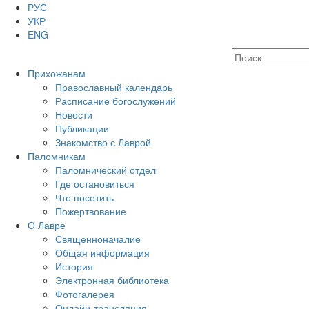
РУС
УКР
ENG
Прихожанам
Православный календарь
Расписание богослужений
Новости
Публикации
Знакомство с Лаврой
Паломникам
Паломнический отдел
Где остановиться
Что посетить
Пожертвование
О Лавре
Священноначалие
Общая информация
История
Электронная библиотека
Фотогалерея
Онлайн-трансляция