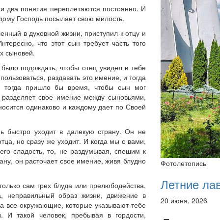
ти два понятия переплетаются постоянно. И
ждому Господь посылает свою милость.
нный в духовной жизни, приступил к отцу и
нтересно, что этот сын требует часть того
х сыновей.
было подождать, чтобы отец увидел в тебе
пользоваться, раздавать это имение, и тогда
ь тогда пришло бы время, чтобы сын мог
ц разделяет свое имение между сыновьями,
тносится одинаково и каждому дает по Своей
нь быстро уходит в далекую страну. Он не
тца, но сразу же уходит. И когда мы с вами,
 его сладость, то, не раздумывая, спешим к
ану, он расточает свое имение, живя блудно
Фотолетопись
Летние ла
только сам грех блуда или прелюбодейства,
а, неправильный образ жизни, движение в
20 июня, 2026
, а все окружающие, которые указывают тебе
ы. И такой человек, пребывая в гордости,