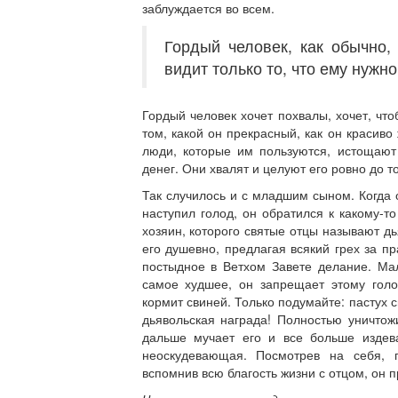
заблуждается во всем.
Гордый человек, как обычно, 
видит только то, что ему нужно
Гордый человек хочет похвалы, хочет, чт
том, какой он прекрасный, как он красиво
люди, которые им пользуются, истощают 
денег. Они хвалят и целуют его ровно до то
Так случилось и с младшим сыном. Когда 
наступил голод, он обратился к какому-то
хозяин, которого святые отцы называют д
его душевно, предлагая всякий грех за п
постыдное в Ветхом Завете делание. Мал
самое худшее, он запрещает этому голо
кормит свиней. Только подумайте: пастух 
дьявольская награда! Полностью уничтож
дальше мучает его и все больше издев
неоскудевающая. Посмотрев на себя, п
вспомнив всю благость жизни с отцом, он п