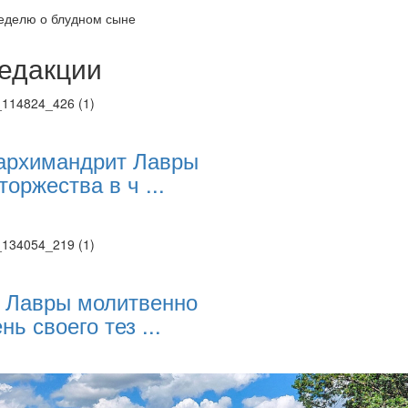
еделю о блудном сыне
едакции
Веб-камеры
ие трансляции
ие трансляции
ие трансляции
архимандрит Лавры
ие трансляции
торжества в ч ...
ие трансляции
ие трансляции
ие трансляции
ие трансляции
 Лавры молитвенно
нь своего тез ...