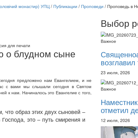
чоловічий монастир) УПЦ
/
Публикации
/
Проповеди
/
Проповедь в Н
Выбор р
Онлайн трансляции
12 сентября 2015
Назван
Важное
12 сентября 2015
Назван
сия для печати
12 сентября 2015
Назван
ю о блудном сыне
Священно
12 сентября 2015
Назван
возглавил 
12 сентября 2015
Назван
12 сентября 2015
Назван
23 июля, 2026
12 сентября 2015
Назван
12 сентября 2015
Назван
 сегодня предложено нам Евангелием, и не
нас с вами мы слышали сегодня в Святом
Перейти к архиву
Важное
ей к нам. Начиналось это Евангелие с того,
Наместник
отметил де
, что образ этих двух сыновей –
з Господа, это – путь смирения и
12 июля, 2026