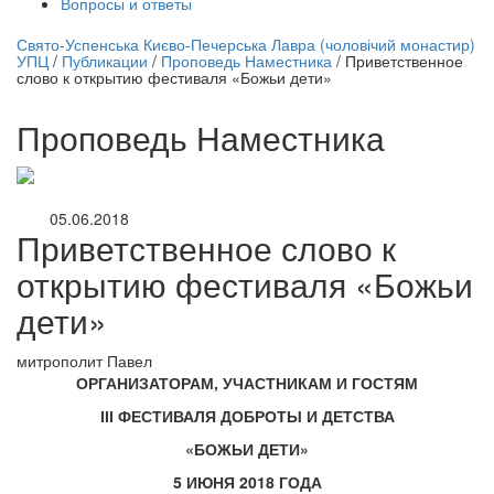
Вопросы и ответы
нлайн трансляция |
12 сентября
Свято-Успенська Києво-Печерська Лавра (чоловічий монастир)
УПЦ
/
Публикации
/
Проповедь Наместника
/
Приветственное
Название трансляции
слово к открытию фестиваля «Божьи дети»
Проповедь Наместника
05.06.2018
Приветственное слово к
открытию фестиваля «Божьи
дети»
митрополит Павел
ОРГАНИЗАТОРАМ, УЧАСТНИКАМ И ГОСТЯМ
ІІІ ФЕСТИВАЛЯ ДОБРОТЫ И ДЕТСТВА
«БОЖЬИ ДЕТИ»
5 ИЮНЯ 2018 ГОДА