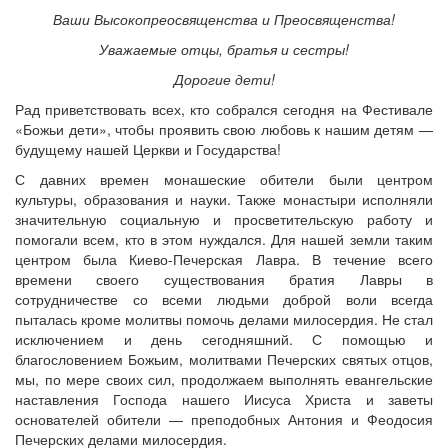
Ваши Высокопреосвященства и Преосвященства!
Уважаемые отцы, братья и сестры!
Дорогие дети!
Онлайн трансляции
Веб-камеры
12 сентября 2015
Название трансляции
Рад приветствовать всех, кто собрался сегодня на Фестивале
12 сентября 2015
Название трансляции
«Божьи дети», чтобы проявить свою любовь к нашим детям —
12 сентября 2015
Название трансляции
будущему нашей Церкви и Государства!
12 сентября 2015
Название трансляции
С давних времен монашеские обители были центром
12 сентября 2015
Название трансляции
культуры, образования и науки. Также монастыри исполняли
12 сентября 2015
Название трансляции
значительную социальную и просветительскую работу и
12 сентября 2015
Название трансляции
помогали всем, кто в этом нуждался. Для нашей земли таким
12 сентября 2015
Название трансляции
центром была Киево-Печерская Лавра. В течение всего
Перейти к архиву
времени своего существования братия Лавры в
сотрудничестве со всеми людьми доброй воли всегда
пыталась кроме молитвы помочь делами милосердия. Не стал
исключением и день сегодняшний. С помощью и
благословением Божьим, молитвами Печерских святых отцов,
мы, по мере своих сил, продолжаем выполнять евангельские
наставления Господа нашего Иисуса Христа и заветы
основателей обители — преподобных Антония и Феодосия
Печерских делами милосердия.