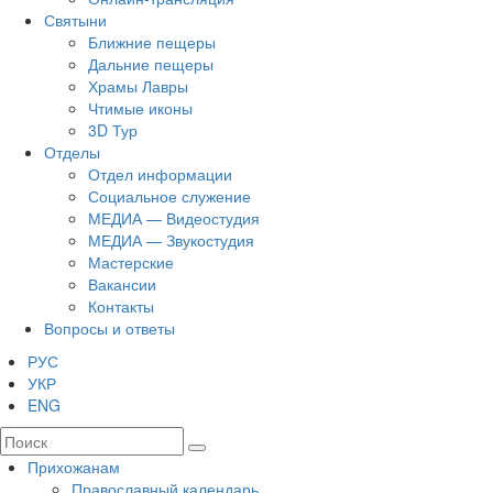
Святыни
Ближние пещеры
Дальние пещеры
Храмы Лавры
Чтимые иконы
3D Тур
Отделы
Отдел информации
Социальное служение
МЕДИА — Видеостудия
МЕДИА — Звукостудия
Мастерские
Вакансии
Контакты
Вопросы и ответы
РУС
УКР
ENG
Прихожанам
Православный календарь