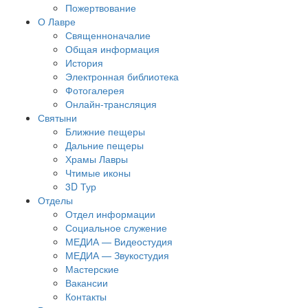
Пожертвование
О Лавре
Священноначалие
Общая информация
История
Электронная библиотека
Фотогалерея
Онлайн-трансляция
Святыни
Ближние пещеры
Дальние пещеры
Храмы Лавры
Чтимые иконы
3D Тур
Отделы
Отдел информации
Социальное служение
МЕДИА — Видеостудия
МЕДИА — Звукостудия
Мастерские
Вакансии
Контакты