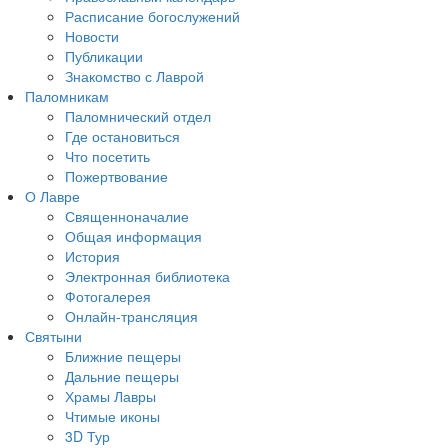
Расписание богослужений
Новости
Публикации
Знакомство с Лаврой
Паломникам
Паломнический отдел
Где остановиться
Что посетить
Пожертвование
О Лавре
Священноначалие
Общая информация
История
Электронная библиотека
Фотогалерея
Онлайн-трансляция
Святыни
Ближние пещеры
Дальние пещеры
Храмы Лавры
Чтимые иконы
3D Тур