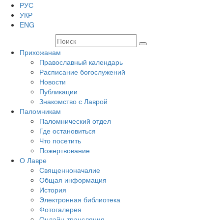
РУС
УКР
ENG
Прихожанам
Православный календарь
Расписание богослужений
Новости
Публикации
Знакомство с Лаврой
Паломникам
Паломнический отдел
Где остановиться
Что посетить
Пожертвование
О Лавре
Священноначалие
Общая информация
История
Электронная библиотека
Фотогалерея
Онлайн-трансляция