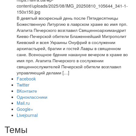
content/uploads/2025/08/IMG_20250810_105644_341-1-
150x150.jpg
В девятый воскресный день после Пятидесятницы
Божественную Литургию в лаврском храме во имя прп.
Агапита Печерского возглавил Священноархимандрит
Киево-Печерской обители Блаженнейший Митрополит
Киевский и всея Украины Онуфрий в сослужении
архипастырей, братии и гостей Лавры в священном
сане. Всенощное бдение накануне вечером в храме во
имя прп. Агапита Печерского в сослужении
священнослужителей Печерской обители возглавил
управляющий делами […]
Facebook
Twitter
ВКонтакте
Одноклассники
Mail.ru
Google+
Livejournal
Темы