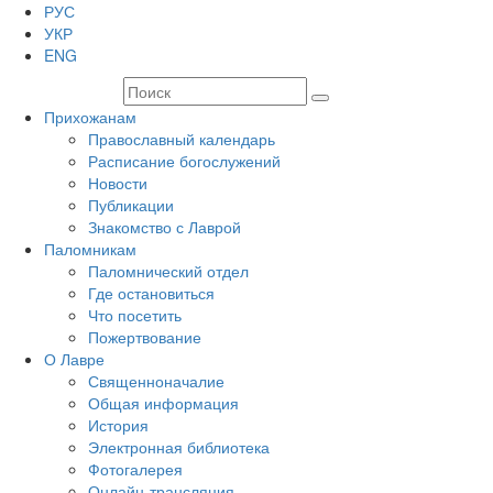
РУС
УКР
ENG
Прихожанам
Православный календарь
Расписание богослужений
Новости
Публикации
Знакомство с Лаврой
Паломникам
Паломнический отдел
Где остановиться
Что посетить
Пожертвование
О Лавре
Священноначалие
Общая информация
История
Электронная библиотека
Фотогалерея
Онлайн-трансляция