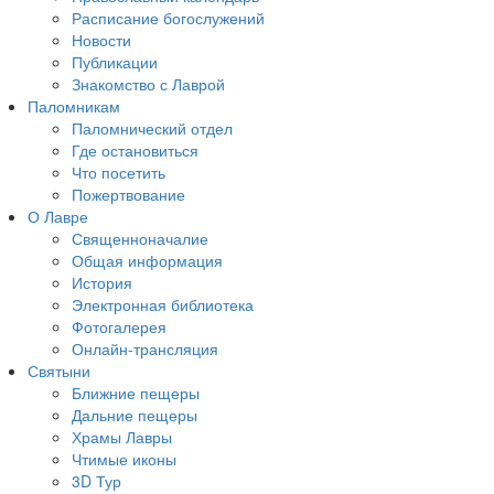
Расписание богослужений
Новости
Публикации
Знакомство с Лаврой
Паломникам
Паломнический отдел
Где остановиться
Что посетить
Пожертвование
О Лавре
Священноначалие
Общая информация
История
Электронная библиотека
Фотогалерея
Онлайн-трансляция
Святыни
Ближние пещеры
Дальние пещеры
Храмы Лавры
Чтимые иконы
3D Тур