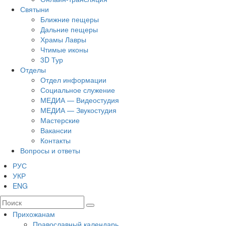
Святыни
Ближние пещеры
Дальние пещеры
Храмы Лавры
Чтимые иконы
3D Тур
Отделы
Отдел информации
Социальное служение
МЕДИА — Видеостудия
МЕДИА — Звукостудия
Мастерские
Вакансии
Контакты
Вопросы и ответы
РУС
УКР
ENG
Прихожанам
Православный календарь