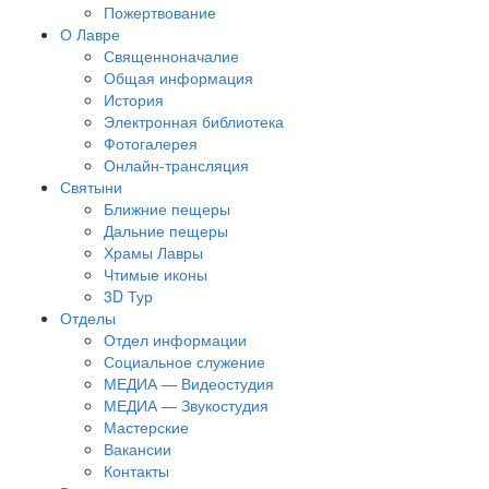
Пожертвование
О Лавре
Священноначалие
Общая информация
История
Электронная библиотека
Фотогалерея
Онлайн-трансляция
Святыни
Ближние пещеры
Дальние пещеры
Храмы Лавры
Чтимые иконы
3D Тур
Отделы
Отдел информации
Социальное служение
МЕДИА — Видеостудия
МЕДИА — Звукостудия
Мастерские
Вакансии
Контакты