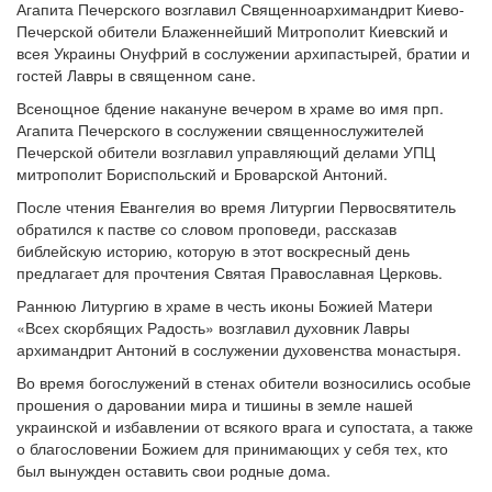
Агапита Печерского возглавил Священноархимандрит Киево-
Печерской обители Блаженнейший Митрополит Киевский и
всея Украины Онуфрий в сослужении архипастырей, братии и
гостей Лавры в священном сане.
Всенощное бдение накануне вечером в храме во имя прп.
Агапита Печерского в сослужении священнослужителей
Печерской обители возглавил управляющий делами УПЦ
митрополит Бориспольский и Броварской Антоний.
После чтения Евангелия во время Литургии Первосвятитель
обратился к пастве со словом проповеди, рассказав
библейскую историю, которую в этот воскресный день
предлагает для прочтения Святая Православная Церковь.
Раннюю Литургию в храме в честь иконы Божией Матери
«Всех скорбящих Радость» возглавил духовник Лавры
архимандрит Антоний в сослужении духовенства монастыря.
Во время богослужений в стенах обители возносились особые
прошения о даровании мира и тишины в земле нашей
украинской и избавлении от всякого врага и супостата, а также
о благословении Божием для принимающих у себя тех, кто
был вынужден оставить свои родные дома.