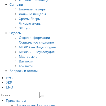
Святыни
Ближние пещеры
Дальние пещеры
Храмы Лавры
Чтимые иконы
3D Тур
Отделы
Отдел информации
Социальное служение
МЕДИА — Видеостудия
МЕДИА — Звукостудия
Мастерские
Вакансии
Контакты
Вопросы и ответы
РУС
УКР
ENG
Прихожанам
Православный календарь