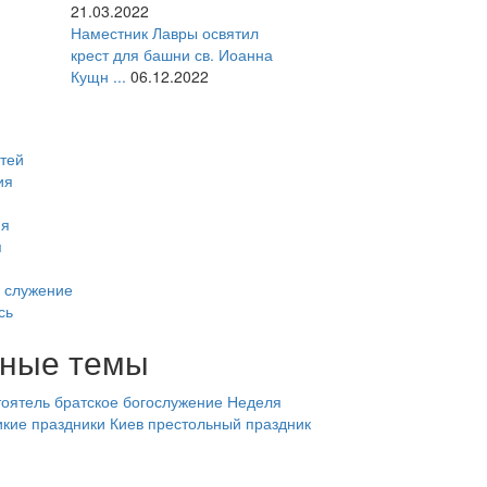
21.03.2022
Наместник Лавры освятил
крест для башни св. Иоанна
Кущн ...
06.12.2022
тей
ия
ия
я
 служение
сь
ные темы
оятель
братское богослужение
Неделя
икие праздники
Киев
престольный праздник