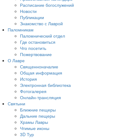
Расписание богослужений
Новости
Публикации
Знакомство с Лаврой
Паломникам
Паломнический отдел
Где остановиться
Что посетить
Пожертвование
О Лавре
Священноначалие
Общая информация
История
Электронная библиотека
Фотогалерея
Онлайн-трансляция
Святыни
Ближние пещеры
Дальние пещеры
Храмы Лавры
Чтимые иконы
3D Тур