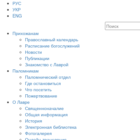
РУС
УКР
ENG
Прихожанам
Православный календарь
Расписание богослужений
Новости
Публикации
Знакомство с Лаврой
Паломникам
Паломнический отдел
Где остановиться
Что посетить
Пожертвование
О Лавре
Священноначалие
Общая информация
История
Электронная библиотека
Фотогалерея
Онлайн-трансляция