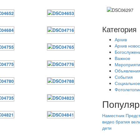
Категория
Архив
Архив новос
Богослужен
Важное
Мероприят
Объявлени
События
Социальное
Фотолетопи
Популяр
Наместник
Предст
видео
братия
вел
дети