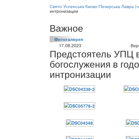
нлайн трансляция |
12 сентября
Свято-Успенська Києво-Печерська Лавра (
интронизации
Название трансляции
Важное
Фотогалерея
17.08.2023
Вер
Предстоятель УПЦ 
богослужения в год
интронизации