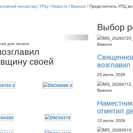
чоловічий монастир) УПЦ
/
Новости
/
Важное
/
Предстоятель УПЦ воз
Выбор р
Онлайн трансляции
12 сентября 2015
Назван
12 сентября 2015
Назван
сия для печати
Важное
12 сентября 2015
Назван
возглавил
12 сентября 2015
Назван
Священно
овщину своей
12 сентября 2015
Назван
возглавил 
12 сентября 2015
Назван
12 сентября 2015
Назван
23 июля, 2026
12 сентября 2015
Назван
Перейти к архиву
Важное
Наместник
отметил де
12 июля, 2026