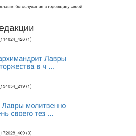
главил богослужения в годовщину своей
едакции
Веб-камеры
ие трансляции
ие трансляции
ие трансляции
ие трансляции
архимандрит Лавры
ие трансляции
торжества в ч ...
ие трансляции
ие трансляции
ие трансляции
 Лавры молитвенно
нь своего тез ...