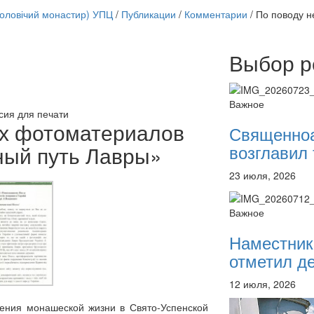
чоловічий монастир) УПЦ
/
Публикации
/
Комментарии
/
По поводу н
Выбор р
Онлайн трансляции
12 сентября 2015
Назван
12 сентября 2015
Назван
Важное
12 сентября 2015
Назван
сия для печати
12 сентября 2015
Назван
ых фотоматериалов
Священно
12 сентября 2015
Назван
возглавил 
ный путь Лавры»
12 сентября 2015
Назван
12 сентября 2015
Назван
23 июля, 2026
12 сентября 2015
Назван
Перейти к архиву
Важное
Наместник
отметил де
12 июля, 2026
дения монашеской жизни в Свято-Успенской