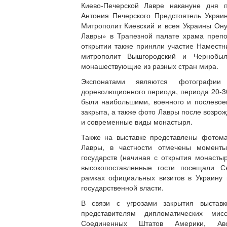
Киево-Печерской Лавре накануне дня 
Антония Печерского Предстоятель Укра
Митрополит Киевский и всея Украины Он
Лавры» в Трапезной палате храма преп
открытии также приняли участие Наместн
митрополит Вышгородский и Чернобыль
монашествующие из разных стран мира.
Экспонатами являются фотографии
дореволюционного периода, периода 20-30
были наибольшими, военного и послевое
закрыта, а также фото Лавры после возро
и современные виды монастыря.
Также на выставке представлены фотома
Лавры, в частности отмечены моменты
государств (начиная с открытия монастыр
высокопоставленные гости посещали С
рамках официальных визитов в Украину
государственной власти.
В связи с угрозами закрытия выстав
представителям дипломатических мис
Соединенных Штатов Америки, Авст