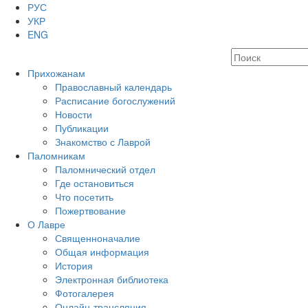
РУС
УКР
ENG
Прихожанам
Православный календарь
Расписание богослужений
Новости
Публикации
Знакомство с Лаврой
Паломникам
Паломнический отдел
Где остановиться
Что посетить
Пожертвование
О Лавре
Священноначалие
Общая информация
История
Электронная библиотека
Фотогалерея
Онлайн-трансляция