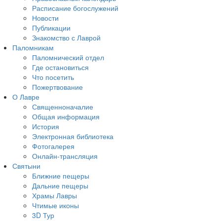
Расписание богослужений
Новости
Публикации
Знакомство с Лаврой
Паломникам
Паломнический отдел
Где остановиться
Что посетить
Пожертвование
О Лавре
Священноначалие
Общая информация
История
Электронная библиотека
Фотогалерея
Онлайн-трансляция
Святыни
Ближние пещеры
Дальние пещеры
Храмы Лавры
Чтимые иконы
3D Тур