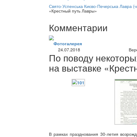
нлайн трансляция |
12 сентября
Свято-Успенська Києво-Печерська Лавра (
«Крестный путь Лавры»
Название трансляции
Комментарии
Фотогалерея
24.07.2018
Вер
По поводу некотор
на выставке «Крест
В рамках празднования 30-летия возрож