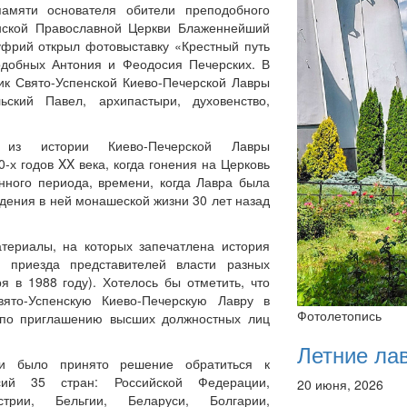
памяти основателя обители преподобного
инской Православной Церкви Блаженнейший
уфрий открыл фотовыставку «Крестный путь
одобных Антония и Феодосия Печерских. В
ик Свято-Успенской Киево-Печерской Лавры
ский Павел, архипастыри, духовенство,
 из истории Киево-Печерской Лавры
-х годов XX века, когда гонения на Церковь
нного периода, времени, когда Лавра была
ждения в ней монашеской жизни 30 лет назад
териалы, на которых запечатлена история
 приезда представителей власти разных
я в 1988 году). Хотелось бы отметить, что
вято-Успенскую Киево-Печерскую Лавру в
Фотолетопись
 по приглашению высших должностных лиц
Летние ла
ки было принято решение обратиться к
сий 35 стран: Российской Федерации,
20 июня, 2026
рии, Бельгии, Беларуси, Болгарии,