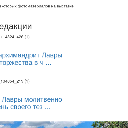
екоторых фотоматериалов на выставке
едакции
Веб-камеры
ие трансляции
ие трансляции
ие трансляции
ие трансляции
архимандрит Лавры
ие трансляции
торжества в ч ...
ие трансляции
ие трансляции
ие трансляции
 Лавры молитвенно
нь своего тез ...