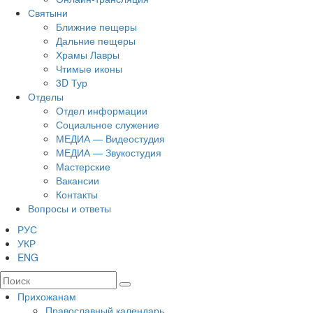
Святыни
Ближние пещеры
Дальние пещеры
Храмы Лавры
Чтимые иконы
3D Тур
Отделы
Отдел информации
Социальное служение
МЕДИА — Видеостудия
МЕДИА — Звукостудия
Мастерские
Вакансии
Контакты
Вопросы и ответы
РУС
УКР
ENG
Прихожанам
Православный календарь