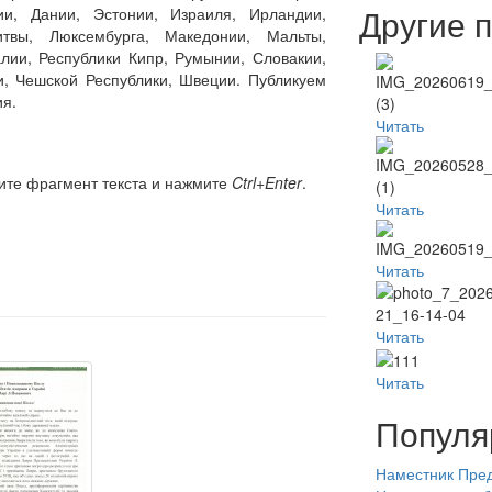
Другие 
зии, Дании, Эстонии, Израиля, Ирландии,
итвы, Люксембурга, Македонии, Мальты,
лии, Республики Кипр, Румынии, Словакии,
и, Чешской Республики, Швеции. Публикуем
я.
Читать
ите фрагмент текста и нажмите
Ctrl+Enter
.
Читать
Читать
Читать
Читать
Популя
Наместник
Пред