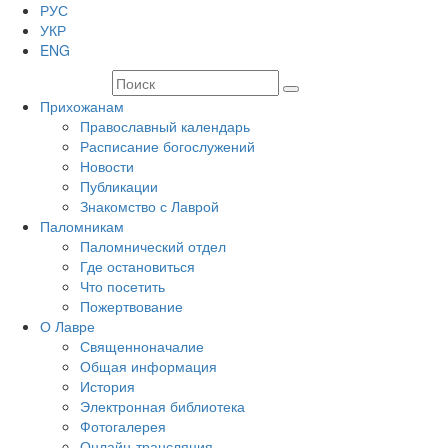
РУС
УКР
ENG
Прихожанам
Православный календарь
Расписание богослужений
Новости
Публикации
Знакомство с Лаврой
Паломникам
Паломнический отдел
Где остановиться
Что посетить
Пожертвование
О Лавре
Священноначалие
Общая информация
История
Электронная библиотека
Фотогалерея
Онлайн-трансляция