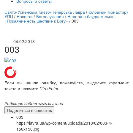
Вопросы и ответы
нлайн трансляция |
12 сентября
Свято-Успенська Києво-Печерська Лавра (чоловічий монастир)
УПЦ
/
Новости
/
Богослужения
/
Неделя о блудном сыне:
Название трансляции
«Покаяние есть шествие к Богу»
/
003
04.02.2018
003
Если вы нашли ошибку, пожалуйста, выделите фрагмент
текста и нажмите
Ctrl+Enter
.
Редакция сайта www.lavra.ua
Поделиться в соцсетях
003
https://lavra.ua/wp-content/uploads/2018/02/003-4-
150x150.jpg