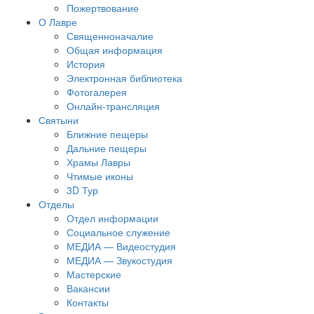
Пожертвование
О Лавре
Священноначалие
Общая информация
История
Электронная библиотека
Фотогалерея
Онлайн-трансляция
Святыни
Ближние пещеры
Дальние пещеры
Храмы Лавры
Чтимые иконы
3D Тур
Отделы
Отдел информации
Социальное служение
МЕДИА — Видеостудия
МЕДИА — Звукостудия
Мастерские
Вакансии
Контакты