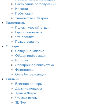
Расписание богослужений
Новости
Публикации
Знакомство с Лаврой
Паломникам
Паломнический отдел
Где остановиться
Что посетить
Пожертвование
О Лавре
Священноначалие
Общая информация
История
Электронная библиотека
Фотогалерея
Онлайн-трансляция
Святыни
Ближние пещеры
Дальние пещеры
Храмы Лавры
Чтимые иконы
3D Тур