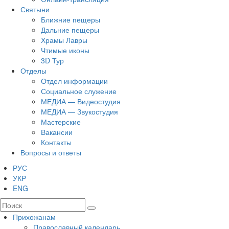
Святыни
Ближние пещеры
Дальние пещеры
Храмы Лавры
Чтимые иконы
3D Тур
Отделы
Отдел информации
Социальное служение
МЕДИА — Видеостудия
МЕДИА — Звукостудия
Мастерские
Вакансии
Контакты
Вопросы и ответы
РУС
УКР
ENG
Прихожанам
Православный календарь