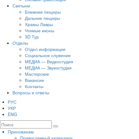
Святыни
Ближние пещеры
Дальние пещеры
Храмы Лавры
Чтимые иконы
3D Тур
Отделы
Отдел информации
Социальное служение
МЕДИА — Видеостудия
МЕДИА — Звукостудия
Мастерские
Вакансии
Контакты
Вопросы и ответы
РУС
УКР
ENG
Прихожанам
Православный календарь