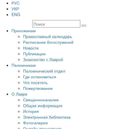
РУС
УКР
ENG
Прихожанам
Православный календарь
Расписание богослужений
Новости
Публикации
Знакомство с Лаврой
Паломникам
Паломнический отдел
Где остановиться
Что посетить
Пожертвование
О Лавре
Священноначалие
Общая информация
История
Электронная библиотека
Фотогалерея
Онлайн-трансляция