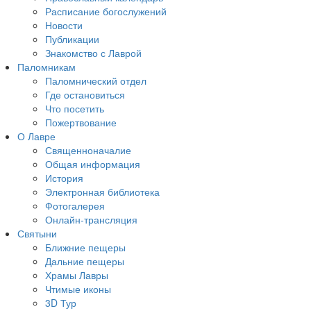
Расписание богослужений
Новости
Публикации
Знакомство с Лаврой
Паломникам
Паломнический отдел
Где остановиться
Что посетить
Пожертвование
О Лавре
Священноначалие
Общая информация
История
Электронная библиотека
Фотогалерея
Онлайн-трансляция
Святыни
Ближние пещеры
Дальние пещеры
Храмы Лавры
Чтимые иконы
3D Тур