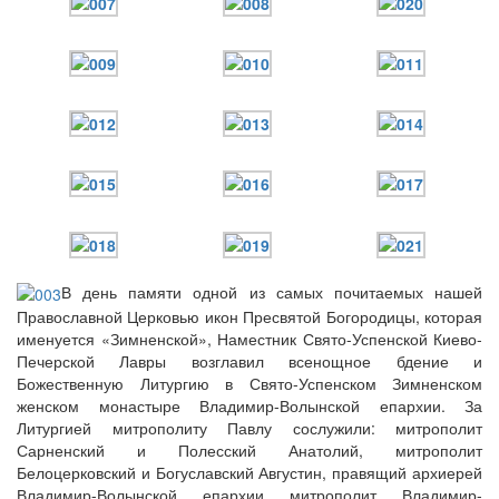
Онлайн трансляции
Веб-камеры
12 сентября 2015
Название трансляции
12 сентября 2015
Название трансляции
12 сентября 2015
Название трансляции
12 сентября 2015
Название трансляции
12 сентября 2015
Название трансляции
12 сентября 2015
Название трансляции
12 сентября 2015
Название трансляции
12 сентября 2015
Название трансляции
В день памяти одной из самых почитаемых нашей
Перейти к архиву
Православной Церковью икон Пресвятой Богородицы, которая
именуется «Зимненской», Наместник Свято-Успенской Киево-
Печерской Лавры возглавил всенощное бдение и
Божественную Литургию в Свято-Успенском Зимненском
женском монастыре Владимир-Волынской епархии. За
Литургией митрополиту Павлу сослужили: митрополит
Сарненский и Полесский Анатолий, митрополит
Белоцерковский и Богуславский Августин, правящий архиерей
Владимир-Волынской епархии митрополит Владимир-