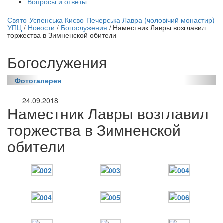
Вопросы и ответы
нлайн трансляция |
12 сентября
Свято-Успенська Києво-Печерська Лавра (чоловічий монастир)
УПЦ
/
Новости
/
Богослужения
/
Наместник Лавры возглавил
Название трансляции
торжества в Зимненской обители
Богослужения
Фотогалерея
24.09.2018
Наместник Лавры возглавил
торжества в Зимненской
обители