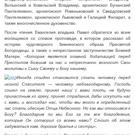
Волынский и Ковельский Владимир, архиепископ Бучанский
Пантелеимон, архиепископ Ровеньковский и Свердловский
Пантелеимон, архиепископ Львовский и Галицкий Филарет, а
также многочисленное духовенство.
После чтения Евангелия владыка Павел обратился ко всем
молящимся со словом проповеди, в котором рассказал об
истории чудотворного Зимненского образа Пресвятой
Богородицы, а также о непрестанном заступничестве Божией
Матери,
«Которая является главной Ходатаицей перед
Престолом Божиим за нас и непрестанно возносит Свои
молитвы к Сыну Своему и Богу нашему.
Иногда стыдно становится стать человеку перед
иконой Спасителя — человеку неблагодарному. Господь
сошел на землю, принял нашу с вами плоть, не будучи
причастным ко греху, принял страдания, дабы искупить нас
с вами, и воссоздал нас, чтобы мы могли в определенный
час стать одесную Отца Небесного. Но как мы относимся к
Богу? Благодарим ли мы Его за те все благодеяния,
которые Он сотворил со всеми нами? Стоит об этом
задуматься нам, дорогие братья и сестры».