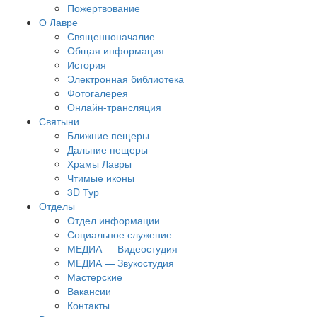
Пожертвование
О Лавре
Священноначалие
Общая информация
История
Электронная библиотека
Фотогалерея
Онлайн-трансляция
Святыни
Ближние пещеры
Дальние пещеры
Храмы Лавры
Чтимые иконы
3D Тур
Отделы
Отдел информации
Социальное служение
МЕДИА — Видеостудия
МЕДИА — Звукостудия
Мастерские
Вакансии
Контакты