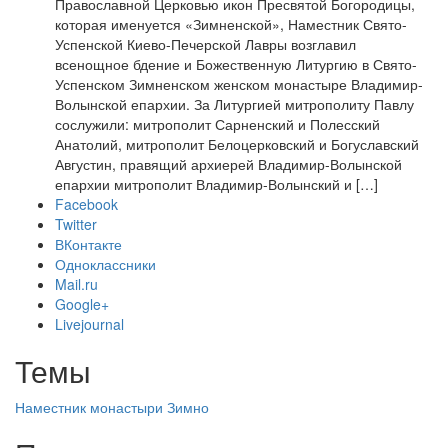
Православной Церковью икон Пресвятой Богородицы,
которая именуется «Зимненской», Наместник Свято-
Успенской Киево-Печерской Лавры возглавил
всенощное бдение и Божественную Литургию в Свято-
Успенском Зимненском женском монастыре Владимир-
Волынской епархии. За Литургией митрополиту Павлу
сослужили: митрополит Сарненский и Полесский
Анатолий, митрополит Белоцерковский и Богуславский
Августин, правящий архиерей Владимир-Волынской
епархии митрополит Владимир-Волынский и […]
Facebook
Twitter
ВКонтакте
Одноклассники
Mail.ru
Google+
Livejournal
Темы
Наместник
монастыри
Зимно