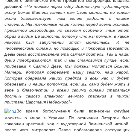
Говоря о Зимненской иконе Пресвятой Богородицы, владыка
добавил:
«Не только через одну Зимненскую чудотворную
икону Божия Матерь являет нам Свою милость, но всякая
икона благовествует нам велию радость о нашем
спасении. Мы преклоняем наши колена перед всеми иконами
Пресвятой Богородицы, но сегодня особенно чтим этот
образ и видим Ее милость, потому что мы помним, в каком
некогда был запустении этот монастырь. И не
человеческими силами, но помощью и Покровом Пресвятой
Девы была восстановлена эта святая обитель. Так и наши
души преображаются, так и мы становимся лучше, если
прибегаем к Святой Деве. Мы должны молиться Божией
Матери, Которая оберегает нашу землю, наш народ,
Которая оберегала наших предков и всех нас и будет
оберегать и наших потомков, если мы сами будем жить в
вере и благочестии и всеми своими силами стараться
достичь самого главного: вечного спасения в тихой
пристани Царствия Небесного!»
Во время богослужения были вознесены сугубые
молитвы о мире в Украине. По окончании Литургии был
совершен крестный ход с чудотворной Зимненской иконой,
после чего митрополит Павел поблагодарил сослужащих