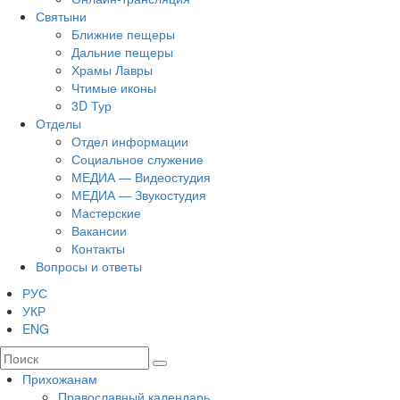
Святыни
Ближние пещеры
Дальние пещеры
Храмы Лавры
Чтимые иконы
3D Тур
Отделы
Отдел информации
Социальное служение
МЕДИА — Видеостудия
МЕДИА — Звукостудия
Мастерские
Вакансии
Контакты
Вопросы и ответы
РУС
УКР
ENG
Прихожанам
Православный календарь