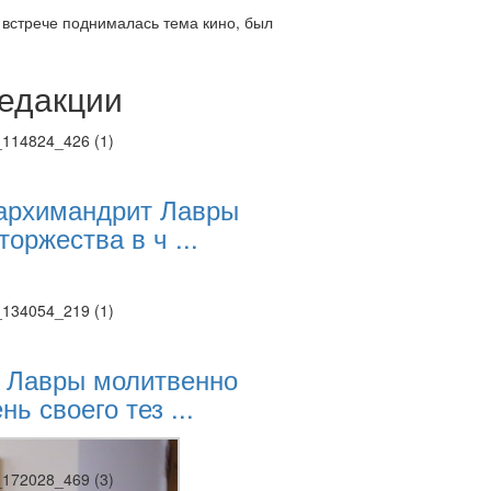
встрече поднималась тема кино, был
едакции
Веб-камеры
ие трансляции
ие трансляции
ие трансляции
ие трансляции
архимандрит Лавры
ие трансляции
торжества в ч ...
ие трансляции
ие трансляции
ие трансляции
 Лавры молитвенно
нь своего тез ...