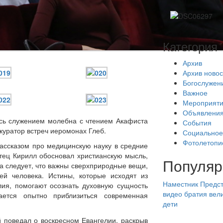
Категория
Архив
Архив новос
Богослужен
Важное
Мероприят
Объявлени
сь служением молебна с чтением Акафиста
События
куратор встреч иеромонах Глеб.
Социальное
Фотолетопи
ассказом про медицинскую науку в средние
Отец Кирилл обосновал христианскую мысль,
Популяр
а следует, что важны сверхприродные вещи,
ей человека. Истины, которые исходят из
Наместник
Предст
лия, помогают осознать духовную сущность
видео
братия
вел
ается опытно приблизиться современная
дети
 поведал о воскресном Евангелии, раскрыв