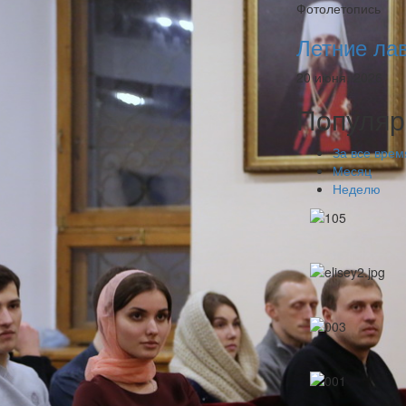
Фотолетопись
Летние ла
20 июня, 2026
Популяр
За все врем
Месяц
Неделю