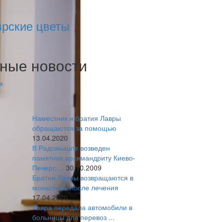
врские цветы
ные новости
я
Наместник и братия Лавры
обращаются за помощью
13.04.2020
В Радомышле возведен
памятник архимандриту Киево-
Печерс ...
30.10.2009
Братия Лавры возвращаются в
монастырь после лечения
17.04.2020
Лавра передала автомобили в
больницы для перевоз ...