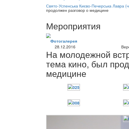
нлайн трансляция |
12 сентября
Свято-Успенська Києво-Печерська Лавра (
продолжен разговор о медицине
Название трансляции
Мероприятия
Фотогалерея
28.12.2016
Вер
На молодежной вст
тема кино, был про
медицине