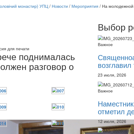
чоловічий монастир) УПЦ
/
Новости
/
Мероприятия
/
На молодежной 
Выбор р
Онлайн трансляции
12 сентября 2015
Назван
12 сентября 2015
Назван
Важное
12 сентября 2015
Назван
сия для печати
12 сентября 2015
Назван
рече поднималась
Священно
12 сентября 2015
Назван
возглавил 
должен разговор о
12 сентября 2015
Назван
12 сентября 2015
Назван
23 июля, 2026
12 сентября 2015
Назван
Перейти к архиву
Важное
Наместник
отметил де
12 июля, 2026