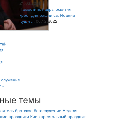
21.03.2022
Наместник Лавры освятил
крест для башни св. Иоанна
Кущн ...
06.12.2022
тей
ия
ия
я
 служение
сь
ные темы
оятель
братское богослужение
Неделя
икие праздники
Киев
престольный праздник