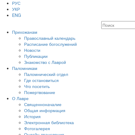
РУС
УКР
ENG
Прихожанам
Православный календарь
Расписание богослужений
Новости
Публикации
Знакомство с Лаврой
Паломникам
Паломнический отдел
Где остановиться
Что посетить
Пожертвование
О Лавре
Священноначалие
Общая информация
История
Электронная библиотека
Фотогалерея
Онлайн-трансляция