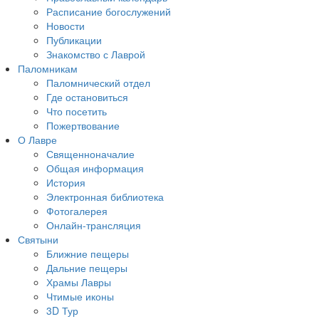
Расписание богослужений
Новости
Публикации
Знакомство с Лаврой
Паломникам
Паломнический отдел
Где остановиться
Что посетить
Пожертвование
О Лавре
Священноначалие
Общая информация
История
Электронная библиотека
Фотогалерея
Онлайн-трансляция
Святыни
Ближние пещеры
Дальние пещеры
Храмы Лавры
Чтимые иконы
3D Тур