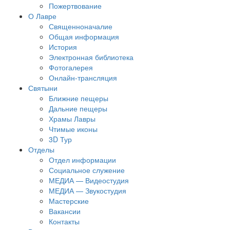
Пожертвование
О Лавре
Священноначалие
Общая информация
История
Электронная библиотека
Фотогалерея
Онлайн-трансляция
Святыни
Ближние пещеры
Дальние пещеры
Храмы Лавры
Чтимые иконы
3D Тур
Отделы
Отдел информации
Социальное служение
МЕДИА — Видеостудия
МЕДИА — Звукостудия
Мастерские
Вакансии
Контакты