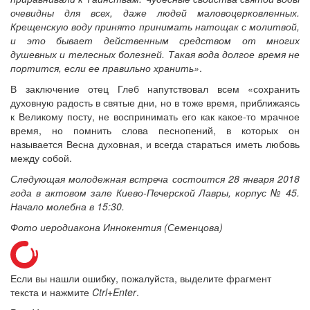
очевидны для всех, даже людей маловоцерковленных.
Крещенскую воду принято принимать натощак с молитвой,
и это бывает действенным средством от многих
душевных и телесных болезней. Такая вода долгое время не
портится, если ее правильно хранить»
.
В заключение отец Глеб напутствовал всем «сохранить
духовную радость в святые дни, но в тоже время, приближаясь
к Великому посту, не воспринимать его как какое-то мрачное
время, но помнить слова песнопений, в которых он
называется Весна духовная, и всегда стараться иметь любовь
между собой.
Следующая молодежная встреча состоится 28 января 2018
года в актовом зале Киево-Печерской Лавры, корпус № 45.
Начало молебна в 15:30.
Фото иеродиакона Иннокентия (Семенцова)
Если вы нашли ошибку, пожалуйста, выделите фрагмент
текста и нажмите
Ctrl+Enter
.