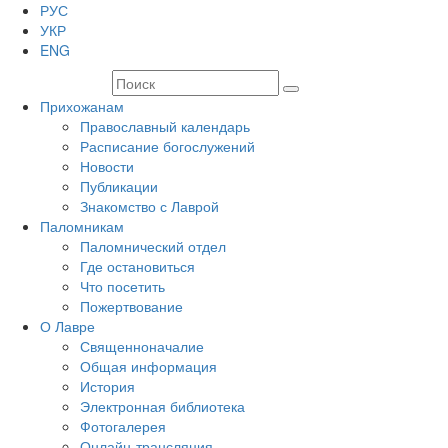
РУС
УКР
ENG
Прихожанам
Православный календарь
Расписание богослужений
Новости
Публикации
Знакомство с Лаврой
Паломникам
Паломнический отдел
Где остановиться
Что посетить
Пожертвование
О Лавре
Священноначалие
Общая информация
История
Электронная библиотека
Фотогалерея
Онлайн-трансляция