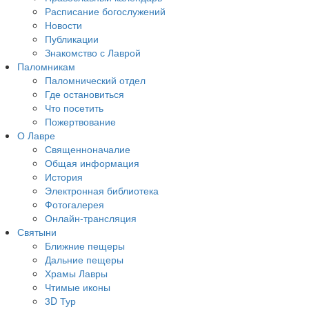
Расписание богослужений
Новости
Публикации
Знакомство с Лаврой
Паломникам
Паломнический отдел
Где остановиться
Что посетить
Пожертвование
О Лавре
Священноначалие
Общая информация
История
Электронная библиотека
Фотогалерея
Онлайн-трансляция
Святыни
Ближние пещеры
Дальние пещеры
Храмы Лавры
Чтимые иконы
3D Тур