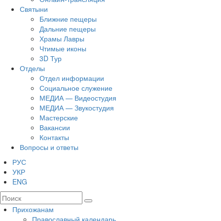
Святыни
Ближние пещеры
Дальние пещеры
Храмы Лавры
Чтимые иконы
3D Тур
Отделы
Отдел информации
Социальное служение
МЕДИА — Видеостудия
МЕДИА — Звукостудия
Мастерские
Вакансии
Контакты
Вопросы и ответы
РУС
УКР
ENG
Прихожанам
Православный календарь