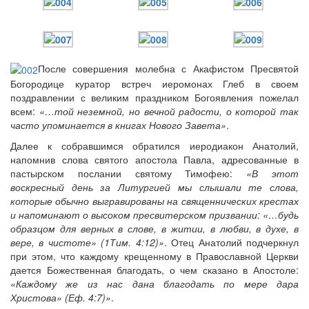
Онлайн трансляции
Веб-камеры
После совершения молебна с Акафистом Пресвятой
12 сентября 2015
Название трансляции
Богородице куратор встреч иеромонах Глеб в своем
12 сентября 2015
Название трансляции
поздравлении с великим праздником Богоявления пожелал
12 сентября 2015
Название трансляции
всем:
«…той неземной, но вечной радости, о которой так
12 сентября 2015
Название трансляции
часто упоминается в книгах Нового Завета»
.
12 сентября 2015
Название трансляции
12 сентября 2015
Название трансляции
Далее к собравшимся обратился иеродиакон Анатолий,
12 сентября 2015
Название трансляции
напомнив слова святого апостола Павла, адресованные в
12 сентября 2015
Название трансляции
пастырском послании святому Тимофею:
«В этот
воскресный день за Литургией мы слышали те слова,
Перейти к архиву
которые обычно выгравированы на священнических крестах
и напоминают о высоком пресвитерском призвании:
«…будь
образцом для верных в слове, в житии, в любви, в духе, в
вере, в чистоте» (1Тим. 4:12)»
. Отец Анатолий подчеркнул
при этом, что каждому крещенному в Православной Церкви
дается Божественная благодать, о чем сказано в Апостоле:
«Каждому же из нас дана благодать по мере дара
Христова» (Еф. 4:7)»
.