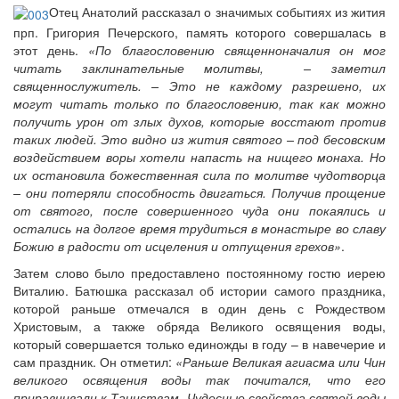
Отец Анатолий рассказал о значимых событиях из жития
прп. Григория Печерского, память которого совершалась в
этот день.
«По благословению священноначалия он мог
читать заклинательные молитвы, – заметил
священнослужитель. – Это не каждому разрешено, их
могут читать только по благословению, так как можно
получить урон от злых духов, которые восстают против
таких людей. Это видно из жития святого – под бесовским
воздействием воры хотели напасть на нищего монаха. Но
их остановила божественная сила по молитве чудотворца
– они потеряли способность двигаться. Получив прощение
от святого, после совершенного чуда они покаялись и
остались на долгое время трудиться в монастыре во славу
Божию в радости от исцеления и отпущения грехов»
.
Затем слово было предоставлено постоянному гостю иерею
Виталию. Батюшка рассказал об истории самого праздника,
которой раньше отмечался в один день с Рождеством
Христовым, а также обряда Великого освящения воды,
который совершается только единожды в году – в навечерие и
сам праздник. Он отметил:
«Раньше Великая агиасма или Чин
великого освящения воды так почитался, что его
приравнивали к Таинствам. Чудесные свойства святой воды