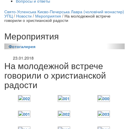
Вопросы и ответы
нлайн трансляция |
12 сентября
Свято-Успенська Києво-Печерська Лавра (чоловічий монастир)
УПЦ
/
Новости
/
Мероприятия
/
На молодежной встрече
Название трансляции
говорили о христианской радости
Мероприятия
Фотогалерея
23.01.2018
На молодежной встрече
говорили о христианской
радости