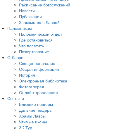
Расписание богослужений
Новости
Публикации
Знакомство с Лаврой
Паломникам
Паломнический отдел
Где остановиться
Что посетить
Пожертвование
О Лавре
Священноначалие
Общая информация
История
Электронная библиотека
Фотогалерея
Онлайн-трансляция
Святыни
Ближние пещеры
Дальние пещеры
Храмы Лавры
Чтимые иконы
3D Тур