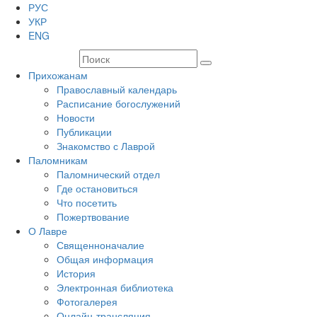
РУС
УКР
ENG
Прихожанам
Православный календарь
Расписание богослужений
Новости
Публикации
Знакомство с Лаврой
Паломникам
Паломнический отдел
Где остановиться
Что посетить
Пожертвование
О Лавре
Священноначалие
Общая информация
История
Электронная библиотека
Фотогалерея
Онлайн-трансляция