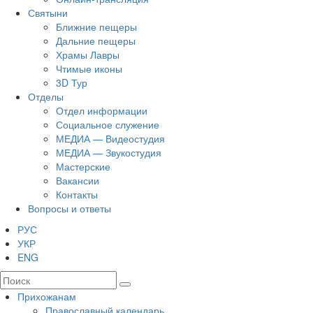
Святыни
Ближние пещеры
Дальние пещеры
Храмы Лавры
Чтимые иконы
3D Тур
Отделы
Отдел информации
Социальное служение
МЕДИА — Видеостудия
МЕДИА — Звукостудия
Мастерские
Вакансии
Контакты
Вопросы и ответы
РУС
УКР
ENG
Прихожанам
Православный календарь