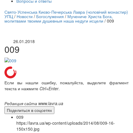
Вопросы и ответы
нлайн трансляция |
12 сентября
Свято-Успенська Києво-Печерська Лавра (чоловічий монастир)
УПЦ
/
Новости
/
Богослужения
/
Мучениче Христа Бога,
Название трансляции
молитвами твоими душевныя наша недуги исцели
/
009
26.01.2018
009
Если вы нашли ошибку, пожалуйста, выделите фрагмент
текста и нажмите
Ctrl+Enter
.
Редакция сайта www.lavra.ua
Поделиться в соцсетях
009
https://lavra.ua/wp-content/uploads/2014/08/009-16-
150x150.jpg