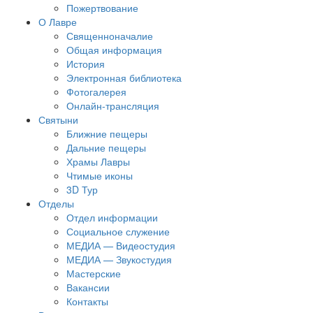
Пожертвование
О Лавре
Священноначалие
Общая информация
История
Электронная библиотека
Фотогалерея
Онлайн-трансляция
Святыни
Ближние пещеры
Дальние пещеры
Храмы Лавры
Чтимые иконы
3D Тур
Отделы
Отдел информации
Социальное служение
МЕДИА — Видеостудия
МЕДИА — Звукостудия
Мастерские
Вакансии
Контакты