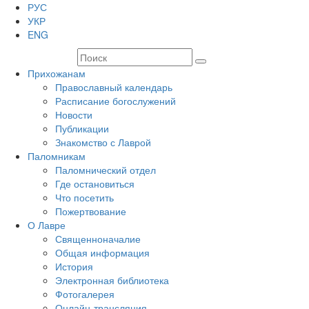
РУС
УКР
ENG
Прихожанам
Православный календарь
Расписание богослужений
Новости
Публикации
Знакомство с Лаврой
Паломникам
Паломнический отдел
Где остановиться
Что посетить
Пожертвование
О Лавре
Священноначалие
Общая информация
История
Электронная библиотека
Фотогалерея
Онлайн-трансляция