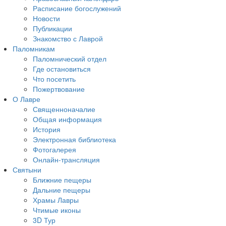
Расписание богослужений
Новости
Публикации
Знакомство с Лаврой
Паломникам
Паломнический отдел
Где остановиться
Что посетить
Пожертвование
О Лавре
Священноначалие
Общая информация
История
Электронная библиотека
Фотогалерея
Онлайн-трансляция
Святыни
Ближние пещеры
Дальние пещеры
Храмы Лавры
Чтимые иконы
3D Тур