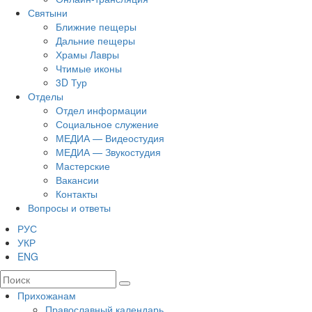
Святыни
Ближние пещеры
Дальние пещеры
Храмы Лавры
Чтимые иконы
3D Тур
Отделы
Отдел информации
Социальное служение
МЕДИА — Видеостудия
МЕДИА — Звукостудия
Мастерские
Вакансии
Контакты
Вопросы и ответы
РУС
УКР
ENG
Прихожанам
Православный календарь