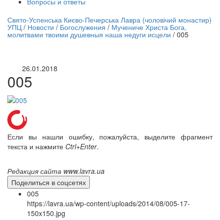
Вопросы и ответы
нлайн трансляция |
12 сентября
Свято-Успенська Києво-Печерська Лавра (чоловічий монастир)
УПЦ
/
Новости
/
Богослужения
/
Мучениче Христа Бога,
Название трансляции
молитвами твоими душевныя наша недуги исцели
/
005
26.01.2018
005
Если вы нашли ошибку, пожалуйста, выделите фрагмент
текста и нажмите
Ctrl+Enter
.
Редакция сайта www.lavra.ua
Поделиться в соцсетях
005
https://lavra.ua/wp-content/uploads/2014/08/005-17-
150x150.jpg