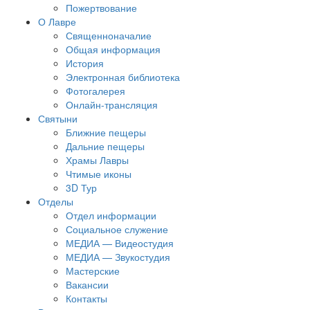
Пожертвование
О Лавре
Священноначалие
Общая информация
История
Электронная библиотека
Фотогалерея
Онлайн-трансляция
Святыни
Ближние пещеры
Дальние пещеры
Храмы Лавры
Чтимые иконы
3D Тур
Отделы
Отдел информации
Социальное служение
МЕДИА — Видеостудия
МЕДИА — Звукостудия
Мастерские
Вакансии
Контакты