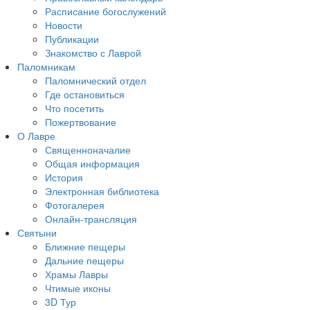
Расписание богослужений
Новости
Публикации
Знакомство с Лаврой
Паломникам
Паломнический отдел
Где остановиться
Что посетить
Пожертвование
О Лавре
Священноначалие
Общая информация
История
Электронная библиотека
Фотогалерея
Онлайн-трансляция
Святыни
Ближние пещеры
Дальние пещеры
Храмы Лавры
Чтимые иконы
3D Тур