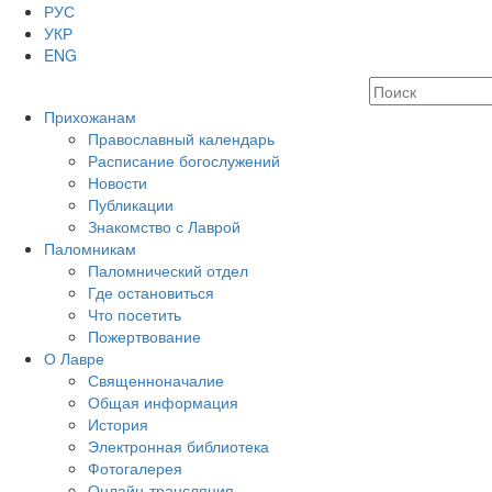
РУС
УКР
ENG
Прихожанам
Православный календарь
Расписание богослужений
Новости
Публикации
Знакомство с Лаврой
Паломникам
Паломнический отдел
Где остановиться
Что посетить
Пожертвование
О Лавре
Священноначалие
Общая информация
История
Электронная библиотека
Фотогалерея
Онлайн-трансляция