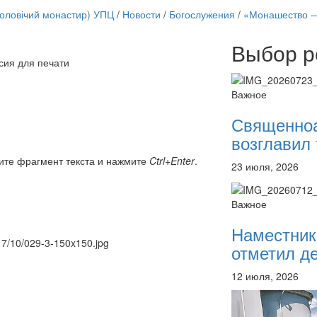
чоловічий монастир) УПЦ
/
Новости
/
Богослужения
/
«Монашество —
Выбор р
сия для печати
Онлайн трансляции
12 сентября 2015
Назван
Важное
12 сентября 2015
Назван
12 сентября 2015
Назван
Священно
12 сентября 2015
Назван
возглавил 
12 сентября 2015
Назван
12 сентября 2015
Назван
ите фрагмент текста и нажмите
Ctrl+Enter
.
23 июля, 2026
12 сентября 2015
Назван
12 сентября 2015
Назван
Перейти к архиву
Важное
Наместник
017/10/029-3-150x150.jpg
отметил де
12 июля, 2026