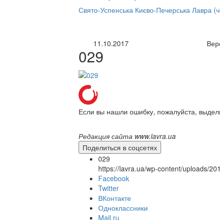
нлайн трансляция |
12 сентября
Свято-Успенська Києво-Печерська Лавра (
Название трансляции
11.10.2017
Вер
029
Если вы нашли ошибку, пожалуйста, выдел
Редакция сайта www.lavra.ua
Поделиться в соцсетях
029
https://lavra.ua/wp-content/uploads/2
Facebook
Twitter
ВКонтакте
Одноклассники
Mail.ru