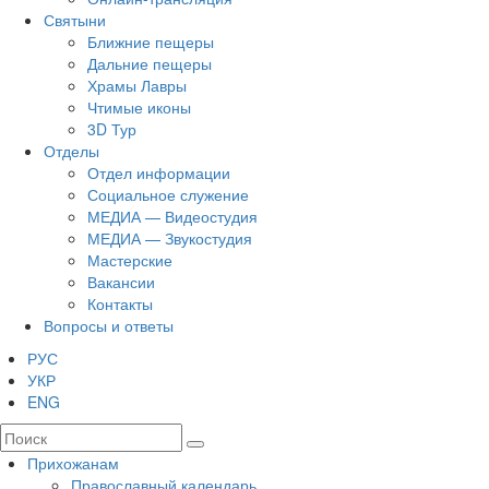
Святыни
Ближние пещеры
Дальние пещеры
Храмы Лавры
Чтимые иконы
3D Тур
Отделы
Отдел информации
Социальное служение
МЕДИА — Видеостудия
МЕДИА — Звукостудия
Мастерские
Вакансии
Контакты
Вопросы и ответы
РУС
УКР
ENG
Прихожанам
Православный календарь