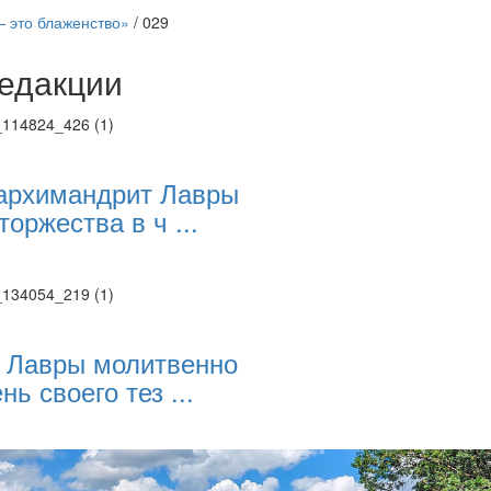
 это блаженство»
/
029
едакции
Веб-камеры
ие трансляции
ие трансляции
ие трансляции
архимандрит Лавры
ие трансляции
торжества в ч ...
ие трансляции
ие трансляции
ие трансляции
ие трансляции
 Лавры молитвенно
нь своего тез ...