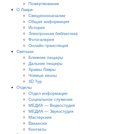
Пожертвование
О Лавре
Священноначалие
Общая информация
История
Электронная библиотека
Фотогалерея
Онлайн-трансляция
Святыни
Ближние пещеры
Дальние пещеры
Храмы Лавры
Чтимые иконы
3D Тур
Отделы
Отдел информации
Социальное служение
МЕДИА — Видеостудия
МЕДИА — Звукостудия
Мастерские
Вакансии
Контакты