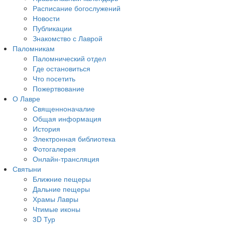
Расписание богослужений
Новости
Публикации
Знакомство с Лаврой
Паломникам
Паломнический отдел
Где остановиться
Что посетить
Пожертвование
О Лавре
Священноначалие
Общая информация
История
Электронная библиотека
Фотогалерея
Онлайн-трансляция
Святыни
Ближние пещеры
Дальние пещеры
Храмы Лавры
Чтимые иконы
3D Тур