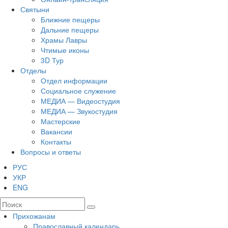
Святыни
Ближние пещеры
Дальние пещеры
Храмы Лавры
Чтимые иконы
3D Тур
Отделы
Отдел информации
Социальное служение
МЕДИА — Видеостудия
МЕДИА — Звукостудия
Мастерские
Вакансии
Контакты
Вопросы и ответы
РУС
УКР
ENG
Прихожанам
Православный календарь