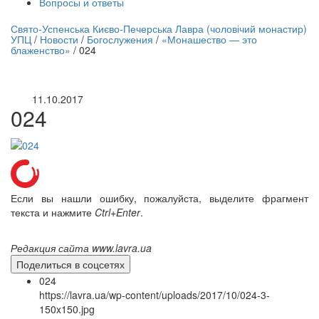
Вопросы и ответы
нлайн трансляция |
12 сентября
Свято-Успенська Києво-Печерська Лавра (чоловічий монастир)
УПЦ
/
Новости
/
Богослужения
/
«Монашество — это
Название трансляции
блаженство»
/
024
11.10.2017
024
Если вы нашли ошибку, пожалуйста, выделите фрагмент
текста и нажмите
Ctrl+Enter
.
Редакция сайта www.lavra.ua
Поделиться в соцсетях
024
https://lavra.ua/wp-content/uploads/2017/10/024-3-
150x150.jpg