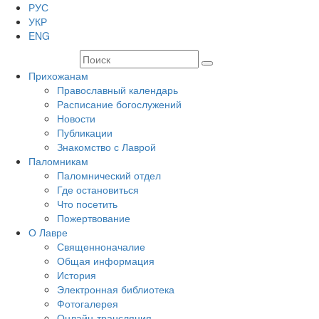
РУС
УКР
ENG
Прихожанам
Православный календарь
Расписание богослужений
Новости
Публикации
Знакомство с Лаврой
Паломникам
Паломнический отдел
Где остановиться
Что посетить
Пожертвование
О Лавре
Священноначалие
Общая информация
История
Электронная библиотека
Фотогалерея
Онлайн-трансляция