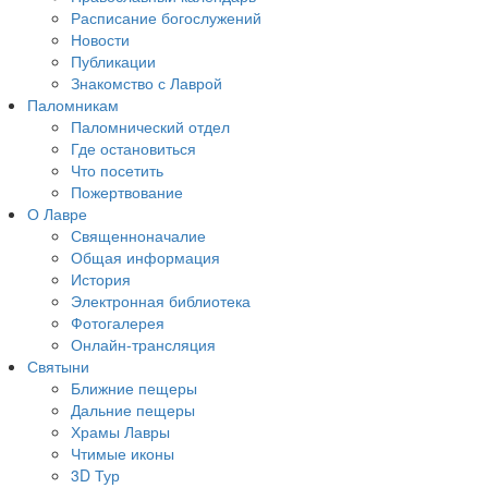
Расписание богослужений
Новости
Публикации
Знакомство с Лаврой
Паломникам
Паломнический отдел
Где остановиться
Что посетить
Пожертвование
О Лавре
Священноначалие
Общая информация
История
Электронная библиотека
Фотогалерея
Онлайн-трансляция
Святыни
Ближние пещеры
Дальние пещеры
Храмы Лавры
Чтимые иконы
3D Тур