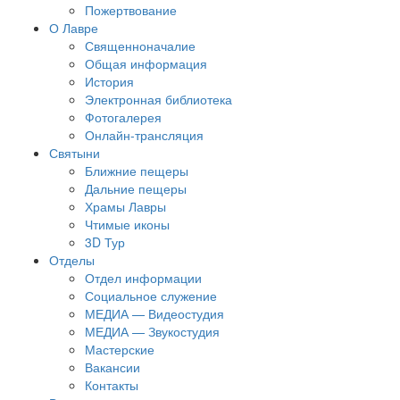
Пожертвование
О Лавре
Священноначалие
Общая информация
История
Электронная библиотека
Фотогалерея
Онлайн-трансляция
Святыни
Ближние пещеры
Дальние пещеры
Храмы Лавры
Чтимые иконы
3D Тур
Отделы
Отдел информации
Социальное служение
МЕДИА — Видеостудия
МЕДИА — Звукостудия
Мастерские
Вакансии
Контакты