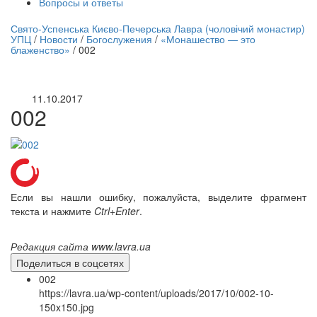
Вопросы и ответы
нлайн трансляция |
12 сентября
Свято-Успенська Києво-Печерська Лавра (чоловічий монастир)
УПЦ
/
Новости
/
Богослужения
/
«Монашество — это
Название трансляции
блаженство»
/
002
11.10.2017
002
Если вы нашли ошибку, пожалуйста, выделите фрагмент
текста и нажмите
Ctrl+Enter
.
Редакция сайта www.lavra.ua
Поделиться в соцсетях
002
https://lavra.ua/wp-content/uploads/2017/10/002-10-
150x150.jpg