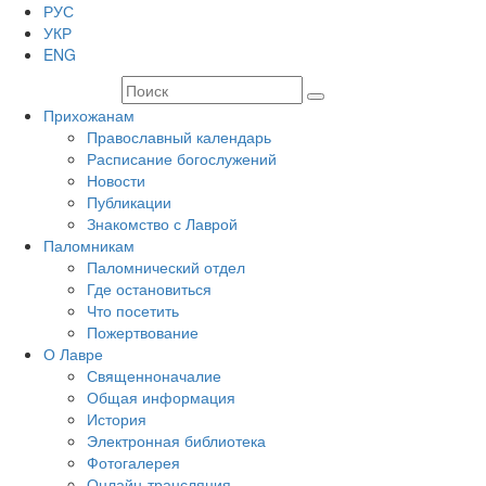
РУС
УКР
ENG
Прихожанам
Православный календарь
Расписание богослужений
Новости
Публикации
Знакомство с Лаврой
Паломникам
Паломнический отдел
Где остановиться
Что посетить
Пожертвование
О Лавре
Священноначалие
Общая информация
История
Электронная библиотека
Фотогалерея
Онлайн-трансляция