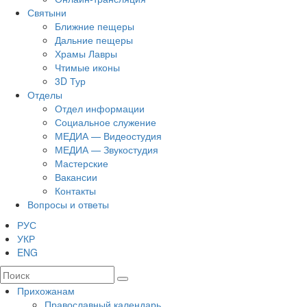
Святыни
Ближние пещеры
Дальние пещеры
Храмы Лавры
Чтимые иконы
3D Тур
Отделы
Отдел информации
Социальное служение
МЕДИА — Видеостудия
МЕДИА — Звукостудия
Мастерские
Вакансии
Контакты
Вопросы и ответы
РУС
УКР
ENG
Прихожанам
Православный календарь