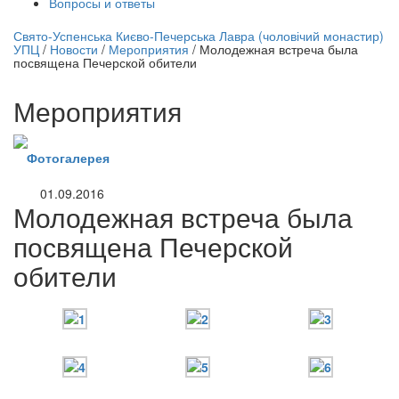
Вопросы и ответы
нлайн трансляция |
12 сентября
Свято-Успенська Києво-Печерська Лавра (чоловічий монастир)
УПЦ
/
Новости
/
Мероприятия
/
Молодежная встреча была
Название трансляции
посвящена Печерской обители
Мероприятия
Фотогалерея
01.09.2016
Молодежная встреча была
посвящена Печерской
обители