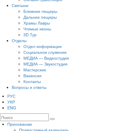
Святыни
Ближние пещеры
Дальние пещеры
Храмы Лавры
Чтимые иконы
3D Тур
Отделы
Отдел информации
Социальное служение
МЕДИА — Видеостудия
МЕДИА — Звукостудия
Мастерские
Вакансии
Контакты
Вопросы и ответы
РУС
УКР
ENG
Прихожанам
Православный календарь