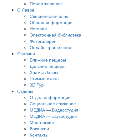
Пожертвование
О Лавре
Священноначалие
Общая информация
История
Электронная библиотека
Фотогалерея
Онлайн-трансляция
Святыни
Ближние пещеры
Дальние пещеры
Храмы Лавры
Чтимые иконы
3D Тур
Отделы
Отдел информации
Социальное служение
МЕДИА — Видеостудия
МЕДИА — Звукостудия
Мастерские
Вакансии
Контакты