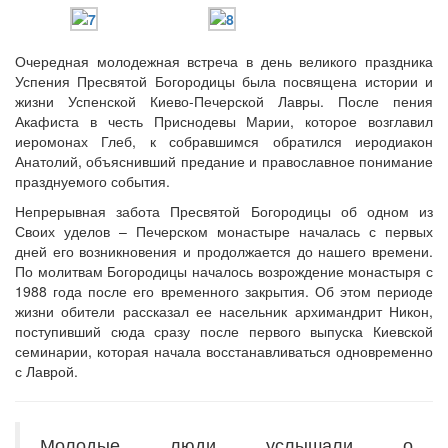
Очередная молодежная встреча в день великого праздника
Успения Пресвятой Богородицы была посвящена истории и
Онлайн трансляции
Веб-камеры
жизни Успенской Киево-Печерской Лавры. После пения
12 сентября 2015
Название трансляции
Акафиста в честь Приснодевы Марии, которое возглавил
12 сентября 2015
Название трансляции
иеромонах Глеб, к собравшимся обратился иеродиакон
12 сентября 2015
Название трансляции
Анатолий, объяснивший предание и православное понимание
12 сентября 2015
Название трансляции
празднуемого события.
12 сентября 2015
Название трансляции
12 сентября 2015
Название трансляции
Непрерывная забота Пресвятой Богородицы об одном из
12 сентября 2015
Название трансляции
Своих уделов – Печерском монастыре началась с первых
12 сентября 2015
Название трансляции
дней его возникновения и продолжается до нашего времени.
По молитвам Богородицы началось возрождение монастыря с
Перейти к архиву
1988 года после его временного закрытия. Об этом периоде
жизни обители рассказал ее насельник архимандрит Никон,
поступивший сюда сразу после первого выпуска Киевской
семинарии, которая начала восстанавливаться одновременно
с Лаврой.
Молодые люди услышали о