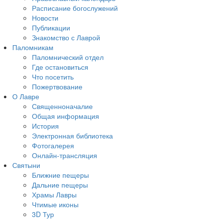
Расписание богослужений
Новости
Публикации
Знакомство с Лаврой
Паломникам
Паломнический отдел
Где остановиться
Что посетить
Пожертвование
О Лавре
Священноначалие
Общая информация
История
Электронная библиотека
Фотогалерея
Онлайн-трансляция
Святыни
Ближние пещеры
Дальние пещеры
Храмы Лавры
Чтимые иконы
3D Тур