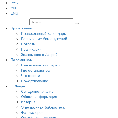
РУС
УКР
ENG
Прихожанам
Православный календарь
Расписание богослужений
Новости
Публикации
Знакомство с Лаврой
Паломникам
Паломнический отдел
Где остановиться
Что посетить
Пожертвование
О Лавре
Священноначалие
Общая информация
История
Электронная библиотека
Фотогалерея
Онлайн-трансляция