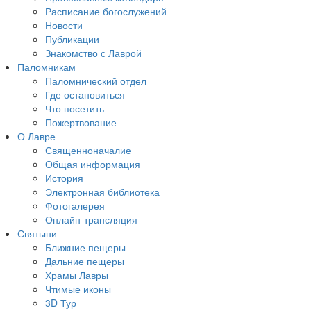
Расписание богослужений
Новости
Публикации
Знакомство с Лаврой
Паломникам
Паломнический отдел
Где остановиться
Что посетить
Пожертвование
О Лавре
Священноначалие
Общая информация
История
Электронная библиотека
Фотогалерея
Онлайн-трансляция
Святыни
Ближние пещеры
Дальние пещеры
Храмы Лавры
Чтимые иконы
3D Тур