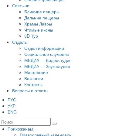
Святыни
Ближние пещеры
Дальние пещеры
Храмы Лавры
Чтимые иконы
3D Тур
Отделы
Отдел информации
Социальное служение
МЕДИА — Видеостудия
МЕДИА — Звукостудия
Мастерские
Вакансии
Контакты
Вопросы и ответы
РУС
УКР
ENG
Прихожанам
Православный календарь