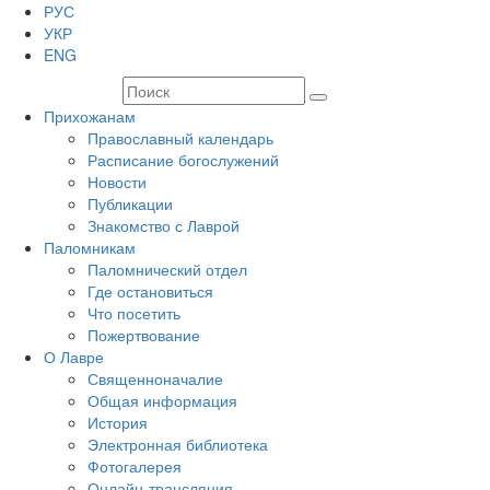
РУС
УКР
ENG
Прихожанам
Православный календарь
Расписание богослужений
Новости
Публикации
Знакомство с Лаврой
Паломникам
Паломнический отдел
Где остановиться
Что посетить
Пожертвование
О Лавре
Священноначалие
Общая информация
История
Электронная библиотека
Фотогалерея
Онлайн-трансляция