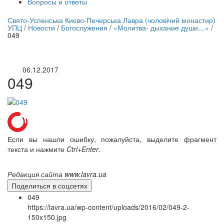
Вопросы и ответы
нлайн трансляция |
12 сентября
Свято-Успенська Києво-Печерська Лавра (чоловічий монастир)
УПЦ
/
Новости
/
Богослужения
/
«Молитва- дыхание души…»
/
Название трансляции
049
06.12.2017
049
Если вы нашли ошибку, пожалуйста, выделите фрагмент
текста и нажмите
Ctrl+Enter
.
Редакция сайта www.lavra.ua
Поделиться в соцсетях
049
https://lavra.ua/wp-content/uploads/2016/02/049-2-
150x150.jpg