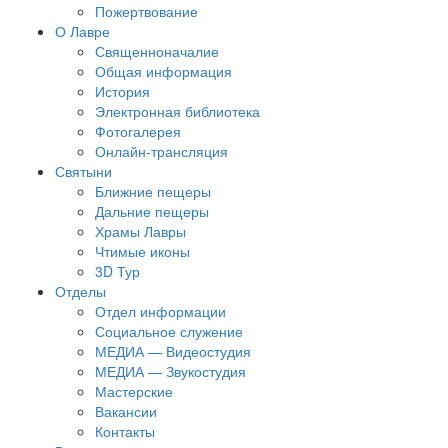
Пожертвование
О Лавре
Священноначалие
Общая информация
История
Электронная библиотека
Фотогалерея
Онлайн-трансляция
Святыни
Ближние пещеры
Дальние пещеры
Храмы Лавры
Чтимые иконы
3D Тур
Отделы
Отдел информации
Социальное служение
МЕДИА — Видеостудия
МЕДИА — Звукостудия
Мастерские
Вакансии
Контакты