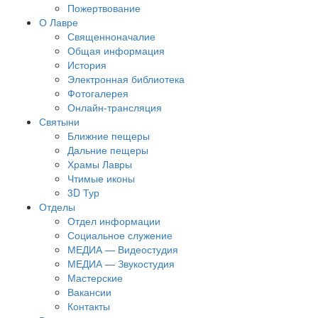
Пожертвование
О Лавре
Священноначалие
Общая информация
История
Электронная библиотека
Фотогалерея
Онлайн-трансляция
Святыни
Ближние пещеры
Дальние пещеры
Храмы Лавры
Чтимые иконы
3D Тур
Отделы
Отдел информации
Социальное служение
МЕДИА — Видеостудия
МЕДИА — Звукостудия
Мастерские
Вакансии
Контакты