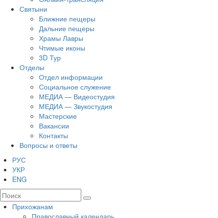
Святыни
Ближние пещеры
Дальние пещеры
Храмы Лавры
Чтимые иконы
3D Тур
Отделы
Отдел информации
Социальное служение
МЕДИА — Видеостудия
МЕДИА — Звукостудия
Мастерские
Вакансии
Контакты
Вопросы и ответы
РУС
УКР
ENG
Прихожанам
Православный календарь