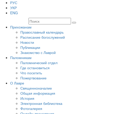
РУС
УКР
ENG
Прихожанам
Православный календарь
Расписание богослужений
Новости
Публикации
Знакомство с Лаврой
Паломникам
Паломнический отдел
Где остановиться
Что посетить
Пожертвование
О Лавре
Священноначалие
Общая информация
История
Электронная библиотека
Фотогалерея
Онлайн-трансляция