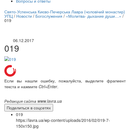
Вопросы и ответы
нлайн трансляция |
12 сентября
Свято-Успенська Києво-Печерська Лавра (чоловічий монастир)
УПЦ
/
Новости
/
Богослужения
/
«Молитва- дыхание души…»
/
Название трансляции
019
06.12.2017
019
Если вы нашли ошибку, пожалуйста, выделите фрагмент
текста и нажмите
Ctrl+Enter
.
Редакция сайта www.lavra.ua
Поделиться в соцсетях
019
https://lavra.ua/wp-content/uploads/2016/02/019-7-
150x150.jpg