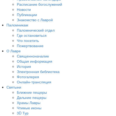
Расписание богослужений
Новости
Публикации
Знакомство с Лаврой
Паломникам
Паломнический отдел
Где остановиться
Что посетить
Пожертвование
О Лавре
Священноначалие
Общая информация
История
Электронная библиотека
Фотогалерея
Онлайн-трансляция
Святыни
Ближние пещеры
Дальние пещеры
Храмы Лавры
Чтимые иконы
3D Тур