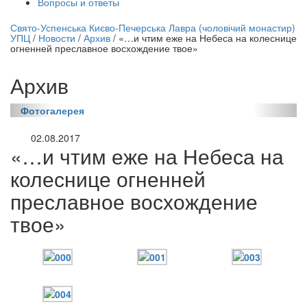
Вопросы и ответы
нлайн трансляция |
12 сентября
Свято-Успенська Києво-Печерська Лавра (чоловічий монастир)
УПЦ
/
Новости
/
Архив
/
«…и чтим еже на Небеса на колеснице
Название трансляции
огненней преславное восхождение твое»
Архив
Фотогалерея
02.08.2017
«…и чтим еже на Небеса на
колеснице огненней
преславное восхождение
твое»