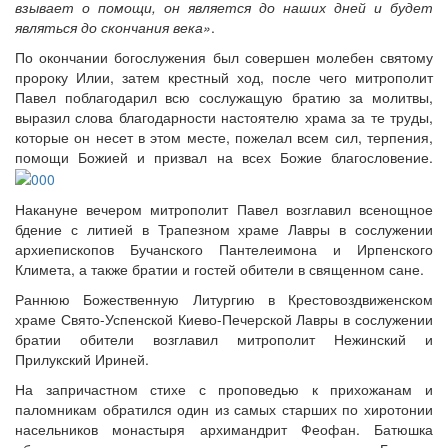
взывает о помощи, он является до наших дней и будет
являться до скончания века»
.
По окончании богослужения был совершен молебен святому
пророку Илии, затем крестный ход, после чего митрополит
Павел поблагодарил всю сослужащую братию за молитвы,
выразил слова благодарности настоятелю храма за те труды,
которые он несет в этом месте, пожелал всем сил, терпения,
помощи Божией и призвал на всех Божие благословение.
Накануне вечером митрополит Павел возглавил всенощное
бдение с литией в Трапезном храме Лавры в сослужении
архиепископов Бучанского Пантелеимона и Ирпенского
Климета, а также братии и гостей обители в священном сане.
Раннюю Божественную Литургию в Крестовоздвиженском
храме Свято-Успенской Киево-Печерской Лавры в сослужении
братии обители возглавил митрополит Нежинский и
Прилукский Ириней.
На запричастном стихе с проповедью к прихожанам и
паломникам обратился один из самых старших по хиротонии
насельников монастыря архимандрит Феофан. Батюшка