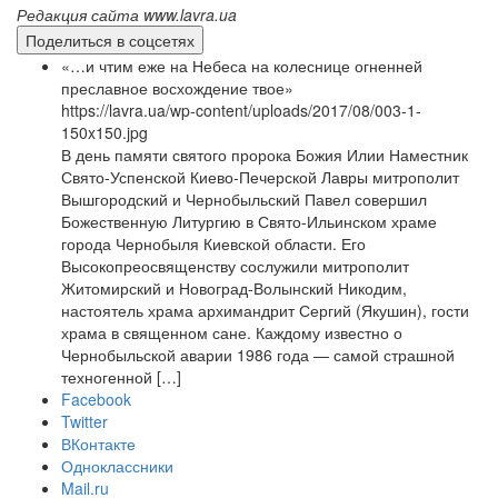
Редакция сайта www.lavra.ua
Поделиться в соцсетях
«…и чтим еже на Небеса на колеснице огненней
преславное восхождение твое»
https://lavra.ua/wp-content/uploads/2017/08/003-1-
150x150.jpg
В день памяти святого пророка Божия Илии Наместник
Свято-Успенской Киево-Печерской Лавры митрополит
Вышгородский и Чернобыльский Павел совершил
Божественную Литургию в Свято-Ильинском храме
города Чернобыля Киевской области. Его
Высокопреосвященству сослужили митрополит
Житомирский и Новоград-Волынский Никодим,
настоятель храма архимандрит Сергий (Якушин), гости
храма в священном сане. Каждому известно о
Чернобыльской аварии 1986 года — самой страшной
техногенной […]
Facebook
Twitter
ВКонтакте
Одноклассники
Mail.ru