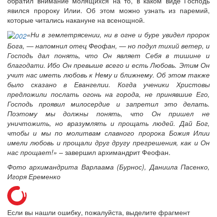
обратил внимание молящихся на то, в каком виде Господь
явился пророку Илии. Об этом можно узнать из паремий,
которые читались накануне на всенощной.
«Ни в землетрясении, ни в огне и буре увидел пророк
Бога, — напомнил отец Феофан, — но подул тихий ветер, и
Господь дал понять, что Он являет Себя в тишине и
благодати. Ибо Он превыше всего и есть Любовь. Этим Он
учит нас иметь любовь к Нему и ближнему. Об этом также
было сказано в Евангелии. Когда ученики Христовы
предложили послать огонь на города, не принявшие Его,
Господь проявил милосердие и запретил это делать.
Поэтому мы должны понять, что Он пришел не
уничтожить, но вразумлять и прощать людей. Дай Бог,
чтобы и мы по молитвам славного пророка Божия Илии
имели любовь и прощали друг другу прегрешения, как и Он
нас прощает!»
– завершил архимандрит Феофан.
Фото архимандрита Варлаама (Бурнос), Даниила Пасенко,
Игоря Еременко
Если вы нашли ошибку, пожалуйста, выделите фрагмент