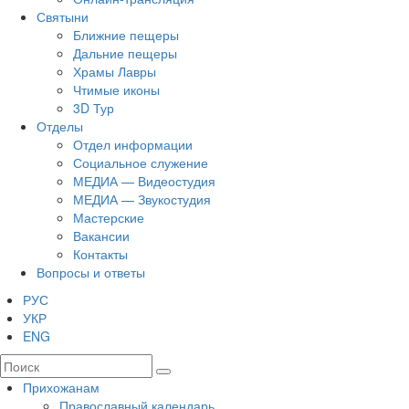
Святыни
Ближние пещеры
Дальние пещеры
Храмы Лавры
Чтимые иконы
3D Тур
Отделы
Отдел информации
Социальное служение
МЕДИА — Видеостудия
МЕДИА — Звукостудия
Мастерские
Вакансии
Контакты
Вопросы и ответы
РУС
УКР
ENG
Прихожанам
Православный календарь