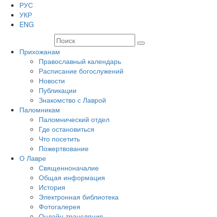
РУС
УКР
ENG
Прихожанам
Православный календарь
Расписание богослужений
Новости
Публикации
Знакомство с Лаврой
Паломникам
Паломнический отдел
Где остановиться
Что посетить
Пожертвование
О Лавре
Священноначалие
Общая информация
История
Электронная библиотека
Фотогалерея
Онлайн-трансляция