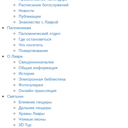
Расписание богослужений
Новости
Публикации
Знакомство с Лаврой
Паломникам
Паломнический отдел
Где остановиться
Что посетить
Пожертвование
О Лавре
Священноначалие
Общая информация
История
Электронная библиотека
Фотогалерея
Онлайн-трансляция
Святыни
Ближние пещеры
Дальние пещеры
Храмы Лавры
Чтимые иконы
3D Тур