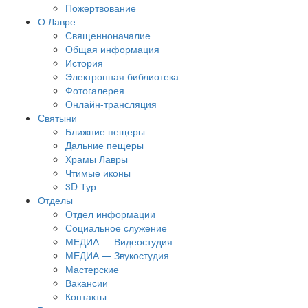
Пожертвование
О Лавре
Священноначалие
Общая информация
История
Электронная библиотека
Фотогалерея
Онлайн-трансляция
Святыни
Ближние пещеры
Дальние пещеры
Храмы Лавры
Чтимые иконы
3D Тур
Отделы
Отдел информации
Социальное служение
МЕДИА — Видеостудия
МЕДИА — Звукостудия
Мастерские
Вакансии
Контакты