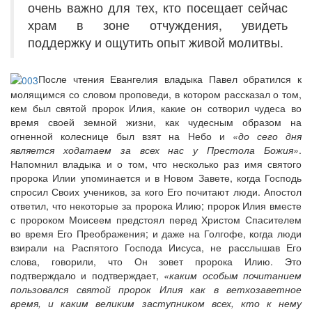
очень важно для тех, кто посещает сейчас
храм в зоне отчуждения, увидеть
поддержку и ощутить опыт живой молитвы.
После чтения Евангелия владыка Павел обратился к
молящимся со словом проповеди, в котором рассказал о том,
кем был святой пророк Илия, какие он сотворил чудеса во
время своей земной жизни, как чудесным образом на
огненной колеснице был взят на Небо и
«до сего дня
является ходатаем за всех нас у Престола Божия»
.
Напомнил владыка и о том, что несколько раз имя святого
пророка Илии упоминается и в Новом Завете, когда Господь
спросил Своих учеников, за кого Его почитают люди. Апостол
ответил, что некоторые за пророка Илию; пророк Илия вместе
с пророком Моисеем предстоял перед Христом Спасителем
во время Его Преображения; и даже на Голгофе, когда люди
взирали на Распятого Господа Иисуса, не расслышав Его
слова, говорили, что Он зовет пророка Илию. Это
подтверждало и подтверждает,
«каким особым почитанием
пользовался святой пророк Илия как в ветхозаветное
время, и каким великим заступником всех, кто к нему